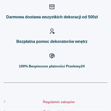
wariantów.
wariantów.
Opcje
Opcje
można
można
Darmowa dostawa wszystkich dekoracji od 500zł
wybrać
wybrać
na
na
stronie
stronie
produktu
produktu
Bezpłatna pomoc dekoratorów wnętrz
100%
Bezpieczne płatności Przelewy24
Regulamin zakupów