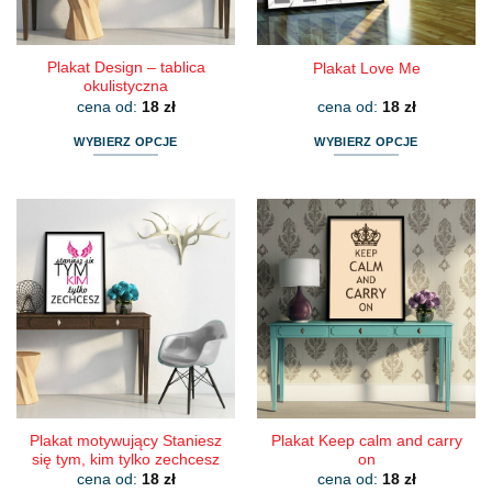
stronie
stronie
produktu
produktu
Plakat Design – tablica
Plakat Love Me
okulistyczna
cena od:
18
zł
cena od:
18
zł
WYBIERZ OPCJE
WYBIERZ OPCJE
Ten
Ten
produkt
produkt
ma
ma
wiele
wiele
wariantów.
wariantów.
Opcje
Opcje
można
można
wybrać
wybrać
na
na
stronie
stronie
produktu
produktu
Plakat motywujący Staniesz
Plakat Keep calm and carry
się tym, kim tylko zechcesz
on
cena od:
18
zł
cena od:
18
zł