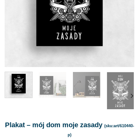
Plakat – mój dom moje zasady
(sku:art/610440-
p)