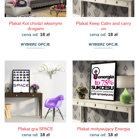
stronie
stronie
produktu
produktu
Plakat Kot chodzi własnymi
Plakat Keep Calm and carry
drogami
on
cena od:
18
zł
cena od:
18
zł
WYBIERZ OPCJE
WYBIERZ OPCJE
Ten
Ten
produkt
produkt
ma
ma
wiele
wiele
wariantów.
wariantów.
Opcje
Opcje
można
można
wybrać
wybrać
na
na
stronie
stronie
produktu
produktu
Plakat gra SPACE
Plakat motywujący Energia
cena od:
18
zł
cena od:
18
zł