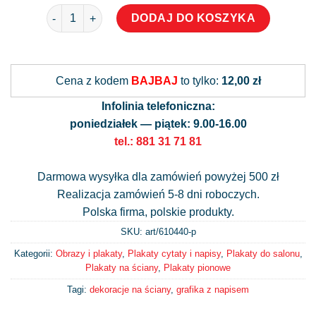
ilość Plakat - mój dom moje zasady
DODAJ DO KOSZYKA
Alternative:
Cena z kodem
BAJBAJ
to tylko:
12,00 zł
Infolinia telefoniczna:
poniedziałek — piątek: 9.00-16.00
tel.: 881 31 71 81
Darmowa wysyłka dla zamówień powyżej 500 zł
Realizacja zamówień 5-8 dni roboczych.
Polska firma, polskie produkty.
SKU: art/
610440-p
Kategorii:
Obrazy i plakaty
,
Plakaty cytaty i napisy
,
Plakaty do salonu
,
Plakaty na ściany
,
Plakaty pionowe
Tagi:
dekoracje na ściany
,
grafika z napisem