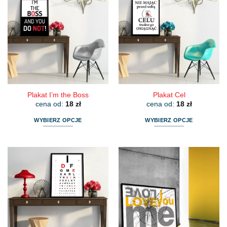
Plakat I’m the Boss
Plakat Cel
cena od:
18
zł
cena od:
18
zł
WYBIERZ OPCJE
WYBIERZ OPCJE
Ten
Ten
produkt
produkt
ma
ma
wiele
wiele
wariantów.
wariantów.
Opcje
Opcje
można
można
wybrać
wybrać
na
na