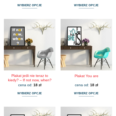
WYBIERZ OPCJE
WYBIERZ OPCJE
Ten
Ten
produkt
produkt
ma
ma
wiele
wiele
wariantów.
wariantów.
Opcje
Opcje
można
można
wybrać
wybrać
na
na
stronie
stronie
produktu
produktu
Plakat jeśli nie teraz to
Plakat You are
kiedy? – If not now, when?
cena od:
18
zł
cena od:
18
zł
WYBIERZ OPCJE
WYBIERZ OPCJE
Ten
Ten
produkt
produkt
ma
ma
wiele
wiele