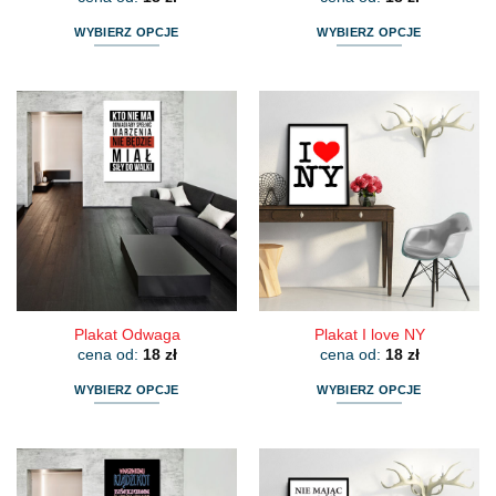
WYBIERZ OPCJE
WYBIERZ OPCJE
Ten
Ten
produkt
produkt
ma
ma
wiele
wiele
wariantów.
wariantów.
Opcje
Opcje
można
można
wybrać
wybrać
na
na
stronie
stronie
produktu
produktu
Plakat Odwaga
Plakat I love NY
cena od:
18
zł
cena od:
18
zł
WYBIERZ OPCJE
WYBIERZ OPCJE
Ten
Ten
produkt
produkt
ma
ma
wiele
wiele