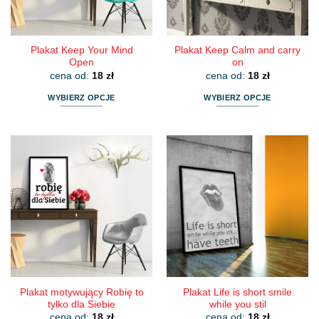
stronie
stronie
produktu
produktu
Plakat Keep Your Mind
Plakat Keep Calm and carry
Open
on
cena od:
18
zł
cena od:
18
zł
WYBIERZ OPCJE
WYBIERZ OPCJE
Ten
Ten
produkt
produkt
ma
ma
wiele
wiele
wariantów.
wariantów.
Opcje
Opcje
można
można
wybrać
wybrać
na
na
stronie
stronie
produktu
produktu
Plakat motywujący Robię to
Plakat Life is short smile
tylko dla Siebie
while you stil
cena od:
18
zł
cena od:
18
zł