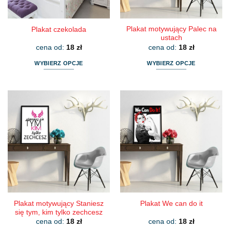
Plakat motywujący Palec na
Plakat czekolada
ustach
cena od:
18
zł
cena od:
18
zł
WYBIERZ OPCJE
WYBIERZ OPCJE
Ten
Ten
produkt
produkt
ma
ma
wiele
wiele
wariantów.
wariantów.
Opcje
Opcje
można
można
wybrać
wybrać
na
na
stronie
stronie
produktu
produktu
Plakat motywujący Staniesz
Plakat We can do it
się tym, kim tylko zechcesz
cena od:
18
zł
cena od:
18
zł