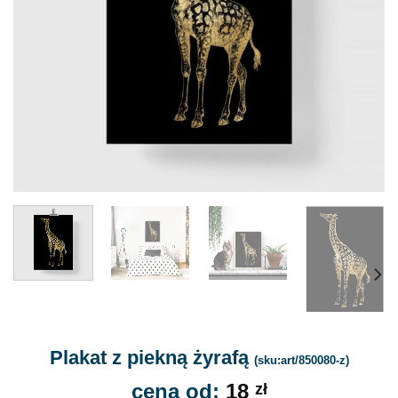
Plakat z piekną żyrafą
(sku:art/850080-z)
cena od:
18
zł