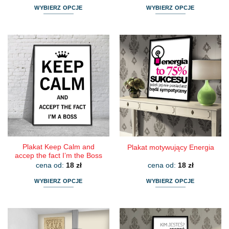
WYBIERZ OPCJE
WYBIERZ OPCJE
Ten
Ten
produkt
produkt
ma
ma
wiele
wiele
wariantów.
wariantów.
Opcje
Opcje
można
można
wybrać
wybrać
na
na
stronie
stronie
produktu
produktu
Plakat Keep Calm and
Plakat motywujący Energia
accep the fact I’m the Boss
cena od:
18
zł
cena od:
18
zł
WYBIERZ OPCJE
WYBIERZ OPCJE
Ten
Ten
produkt
produkt
ma
ma
wiele
wiele