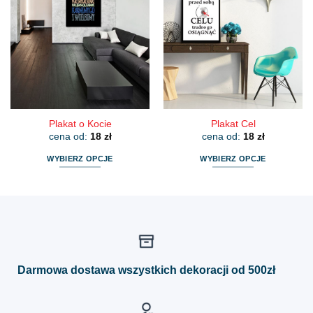
wariantów.
wariantów.
Opcje
Opcje
można
można
wybrać
wybrać
na
na
stronie
stronie
produktu
produktu
Plakat o Kocie
Plakat Cel
cena od:
18
zł
cena od:
18
zł
WYBIERZ OPCJE
WYBIERZ OPCJE
Ten
Ten
produkt
produkt
ma
ma
wiele
wiele
wariantów.
wariantów.
Opcje
Opcje
można
można
Darmowa dostawa wszystkich dekoracji od 500zł
wybrać
wybrać
na
na
stronie
stronie