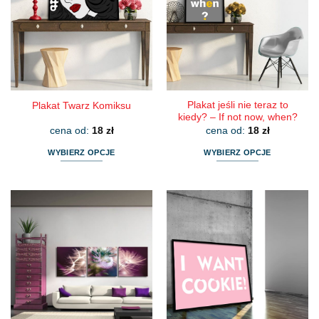
Plakat jeśli nie teraz to
Plakat Twarz Komiksu
kiedy? – If not now, when?
cena od:
18
zł
cena od:
18
zł
WYBIERZ OPCJE
WYBIERZ OPCJE
Ten
Ten
produkt
produkt
ma
ma
wiele
wiele
wariantów.
wariantów.
Opcje
Opcje
można
można
wybrać
wybrać
na
na
stronie
stronie
produktu
produktu