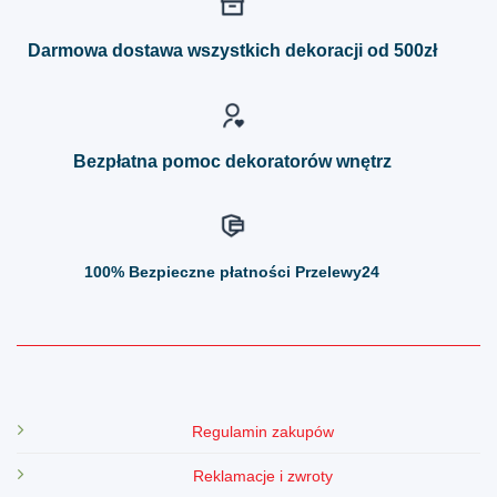
Opcje
Opcje
można
można
Darmowa dostawa wszystkich dekoracji od 500zł
wybrać
wybrać
na
na
stronie
stronie
produktu
produktu
Bezpłatna pomoc dekoratorów wnętrz
100%
Bezpieczne płatności Przelewy24
Regulamin zakupów
Reklamacje i zwroty