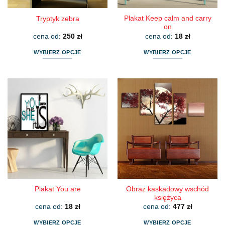
Plakat Keep calm and carry
Tryptyk zebra
on
cena od:
250
zł
cena od:
18
zł
WYBIERZ OPCJE
WYBIERZ OPCJE
Ten
Ten
produkt
produkt
ma
ma
wiele
wiele
wariantów.
wariantów.
Opcje
Opcje
można
można
wybrać
wybrać
na
na
stronie
stronie
produktu
produktu
Obraz kaskadowy wschód
Plakat You are
księżyca
cena od:
18
zł
cena od:
477
zł
WYBIERZ OPCJE
WYBIERZ OPCJE