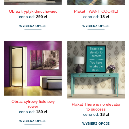
Obraz tryptyk dmuchawiec
Plakat I WANT COOKIE!
cena od:
290
zł
cena od:
18
zł
WYBIERZ OPCJE
WYBIERZ OPCJE
Ten
Ten
produkt
produkt
ma
ma
wiele
wiele
wariantów.
wariantów.
Opcje
Opcje
można
można
wybrać
wybrać
na
na
stronie
stronie
produktu
produktu
Obraz cyfrowy fioletowy
Plakat There is no elevator
rower
to success
cena od:
180
zł
cena od:
18
zł
WYBIERZ OPCJE
WYBIERZ OPCJE
Ten