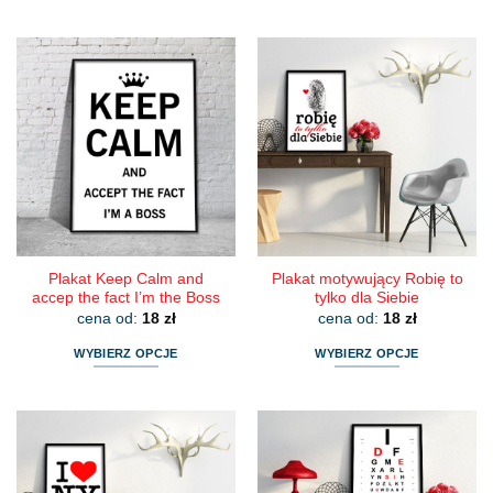
Ten
produkt
produkt
ma
ma
wiele
wiele
wariantów.
wariantów.
Opcje
Opcje
można
można
wybrać
wybrać
na
na
stronie
stronie
produktu
produktu
Plakat Keep Calm and
Plakat motywujący Robię to
accep the fact I’m the Boss
tylko dla Siebie
cena od:
18
zł
cena od:
18
zł
WYBIERZ OPCJE
WYBIERZ OPCJE
Ten
Ten
produkt
produkt
ma
ma
wiele
wiele
wariantów.
wariantów.