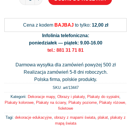
Alternative:
Cena z kodem
BAJBAJ
to tylko:
12,00 zł
Infolinia telefoniczna:
poniedziałek — piątek: 9.00-16.00
tel.: 881 31 71 81
Darmowa wysyłka dla zamówień powyżej 500 zł
Realizacja zamówień 5-8 dni roboczych.
Polska firma, polskie produkty.
SKU: art/
13447
Kategorii:
Dekoracje mapy
,
Obrazy i plakaty
,
Plakaty do sypialni
,
Plakaty kolorowe
,
Plakaty na ściany
,
Plakaty poziome
,
Plakaty różowe,
fioletowe
Tagi:
dekoracje edukacyjne
,
obrazy z mapami świata
,
plakat
,
plakaty z
mapą świata