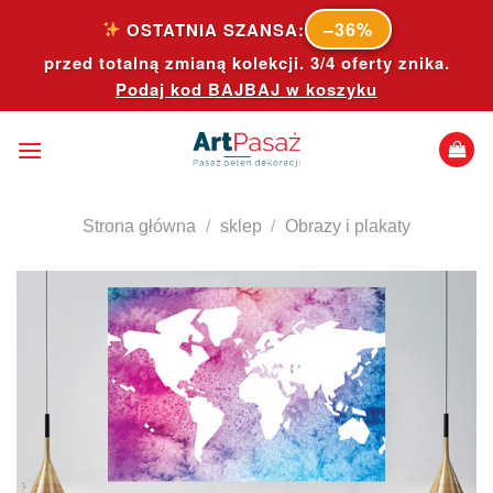
Skip
–36%
OSTATNIA SZANSA:
to
przed totalną zmianą kolekcji. 3/4 oferty znika.
content
Podaj kod
BAJBAJ
w koszyku
Strona główna
/
sklep
/
Obrazy i plakaty