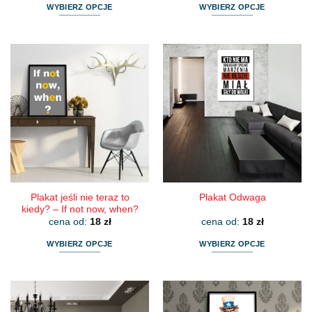
WYBIERZ OPCJE
WYBIERZ OPCJE
Ten
Ten
produkt
produkt
ma
ma
wiele
wiele
wariantów.
wariantów.
Opcje
Opcje
można
można
wybrać
wybrać
na
na
stronie
stronie
produktu
produktu
Plakat jeśli nie teraz to
Plakat Odwaga
kiedy? – If not now, when?
cena od:
18
zł
cena od:
18
zł
WYBIERZ OPCJE
WYBIERZ OPCJE
Ten
Ten
produkt
produkt
ma
ma
wiele
wiele