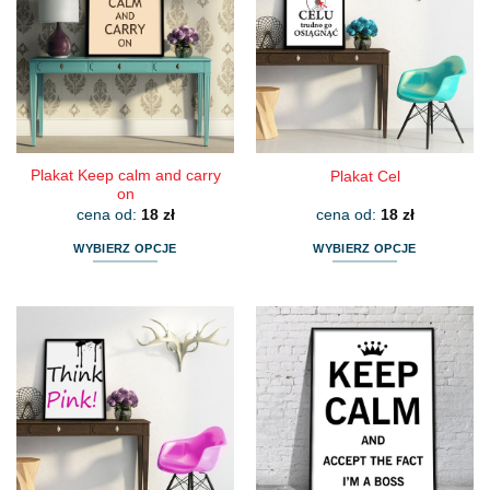
Plakat Keep calm and carry
Plakat Cel
on
cena od:
18
zł
cena od:
18
zł
WYBIERZ OPCJE
WYBIERZ OPCJE
Ten
Ten
produkt
produkt
ma
ma
wiele
wiele
wariantów.
wariantów.
Opcje
Opcje
można
można
wybrać
wybrać
na
na
stronie
stronie