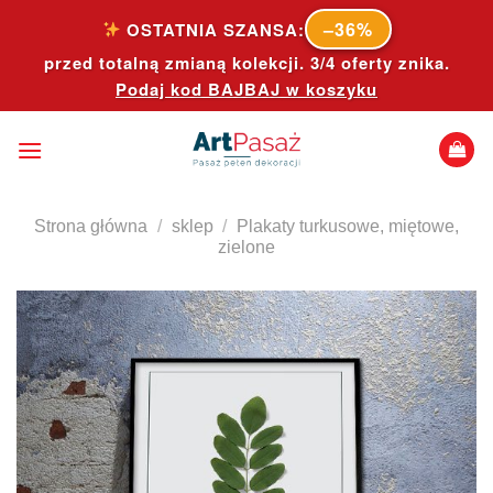
Skip
–36%
OSTATNIA SZANSA:
to
przed totalną zmianą kolekcji. 3/4 oferty znika.
content
Podaj kod
BAJBAJ
w koszyku
Strona główna
/
sklep
/
Plakaty turkusowe, miętowe,
zielone