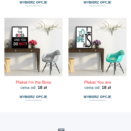
WYBIERZ OPCJE
WYBIERZ OPCJE
Ten
Ten
produkt
produkt
ma
ma
wiele
wiele
wariantów.
wariantów.
Opcje
Opcje
można
można
wybrać
wybrać
na
na
stronie
stronie
produktu
produktu
Plakat I’m the Boss
Plakat You are
cena od:
18
zł
cena od:
18
zł
WYBIERZ OPCJE
WYBIERZ OPCJE
Ten
Ten
produkt
produkt
ma
ma
wiele
wiele
wariantów.
wariantów.