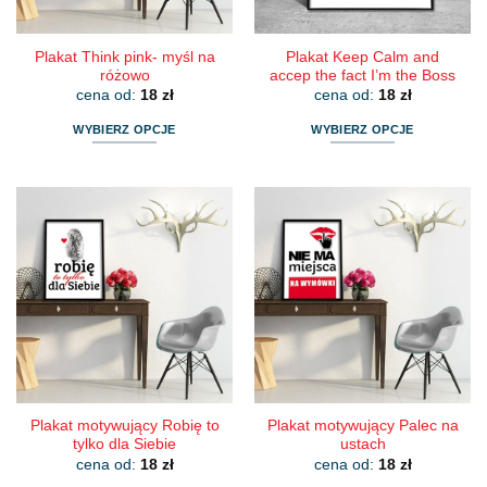
produktu
produktu
Plakat Think pink- myśl na
Plakat Keep Calm and
różowo
accep the fact I’m the Boss
cena od:
18
zł
cena od:
18
zł
WYBIERZ OPCJE
WYBIERZ OPCJE
Ten
Ten
produkt
produkt
ma
ma
wiele
wiele
wariantów.
wariantów.
Opcje
Opcje
można
można
wybrać
wybrać
na
na
stronie
stronie
produktu
produktu
Plakat motywujący Robię to
Plakat motywujący Palec na
tylko dla Siebie
ustach
cena od:
18
zł
cena od:
18
zł