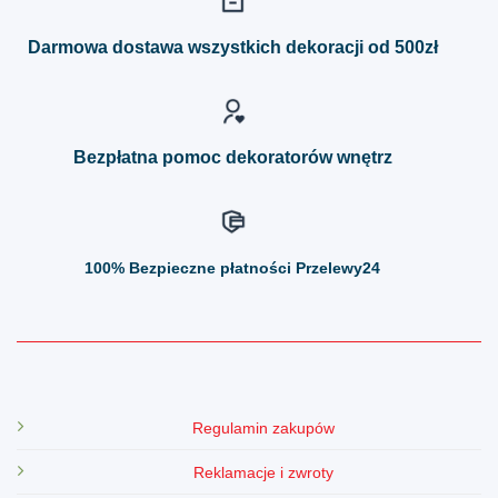
Opcje
Opcje
można
można
Darmowa dostawa wszystkich dekoracji od 500zł
wybrać
wybrać
na
na
stronie
stronie
produktu
produktu
Bezpłatna pomoc dekoratorów wnętrz
100%
Bezpieczne płatności Przelewy24
Regulamin zakupów
Reklamacje i zwroty