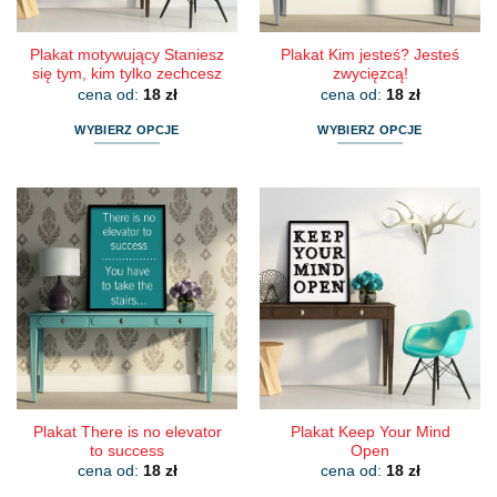
produktu
produktu
Plakat motywujący Staniesz
Plakat Kim jesteś? Jesteś
się tym, kim tylko zechcesz
zwycięzcą!
cena od:
18
zł
cena od:
18
zł
WYBIERZ OPCJE
WYBIERZ OPCJE
Ten
Ten
produkt
produkt
ma
ma
wiele
wiele
wariantów.
wariantów.
Opcje
Opcje
można
można
wybrać
wybrać
na
na
stronie
stronie
produktu
produktu
Plakat There is no elevator
Plakat Keep Your Mind
to success
Open
cena od:
18
zł
cena od:
18
zł