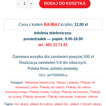
ilość Plakat liść akacji
DODAJ DO KOSZYKA
Alternative:
Cena z kodem
BAJBAJ
to tylko:
12,00 zł
Infolinia telefoniczna:
poniedziałek — piątek: 9.00-16.00
tel.: 881 31 71 81
Darmowa wysyłka dla zamówień powyżej 500 zł
Realizacja zamówień 5-8 dni roboczych.
Polska firma, polskie produkty.
SKU: art/
75000365-p
Kategorii:
Dekoracje botaniczne
,
Obrazy i plakaty
,
Plakaty do
restauracji, pubu
,
Plakaty do salonu
,
Plakaty do salonu
kosmetycznego
,
Plakaty kwiaty, rośliny
,
Plakaty na korytarz
,
Plakaty
na ściany
,
Plakaty pionowe
,
Plakaty turkusowe, miętowe, zielone
Tagów:
liść akacji
,
plakat do salonu
,
plakat liść
,
plakat z liściem akacji
,