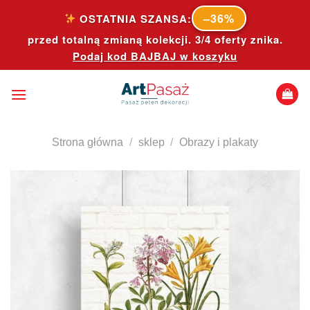
Skip
–36%
OSTATNIA SZANSA:
to
przed totalną zmianą kolekcji. 3/4 oferty znika.
content
Podaj kod
BAJBAJ
w koszyku
Strona główna
/
sklep
/
Obrazy i plakaty