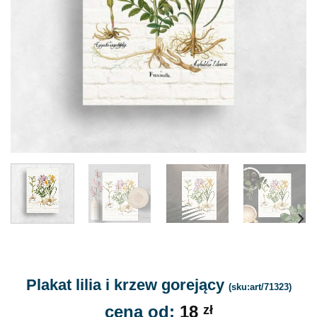
Plakat lilia i krzew gorejący
(sku:art/71323)
cena od:
18
zł