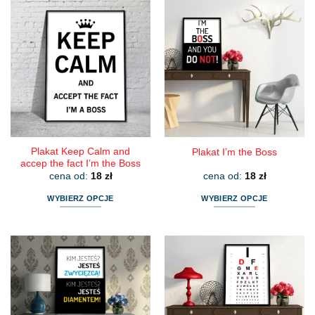
ma
ma
wiele
wiele
wariantów.
wariantów.
Opcje
Opcje
można
można
wybrać
wybrać
na
na
stronie
stronie
produktu
produktu
Plakat Keep Calm and
Plakat I’m the Boss
accep the fact I’m the Boss
cena od:
18
zł
cena od:
18
zł
WYBIERZ OPCJE
WYBIERZ OPCJE
Ten
Ten
produkt
produkt
ma
ma
wiele
wiele
wariantów.
wariantów.
Opcje
Opcje
można
można