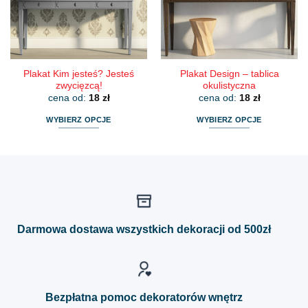
wybrać
wybrać
na
na
stronie
stronie
produktu
produktu
Plakat Kim jesteś? Jesteś
Plakat Design – tablica
zwycięzcą!
okulistyczna
cena od:
18
zł
cena od:
18
zł
WYBIERZ OPCJE
WYBIERZ OPCJE
Ten
Ten
produkt
produkt
ma
ma
wiele
wiele
wariantów.
wariantów.
Opcje
Opcje
można
można
Darmowa dostawa wszystkich dekoracji od 500zł
wybrać
wybrać
na
na
stronie
stronie
produktu
produktu
Bezpłatna pomoc dekoratorów wnętrz