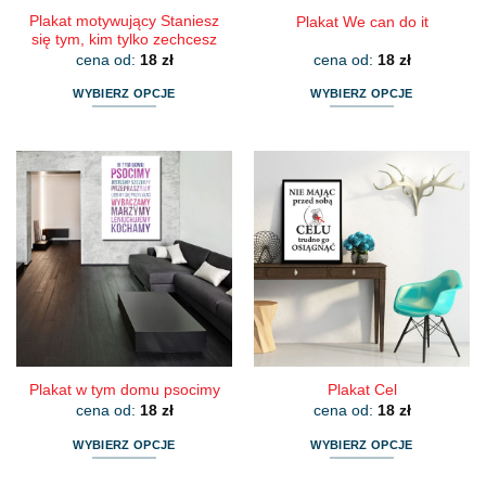
Plakat motywujący Staniesz
Plakat We can do it
się tym, kim tylko zechcesz
cena od:
18
zł
cena od:
18
zł
WYBIERZ OPCJE
WYBIERZ OPCJE
Ten
Ten
produkt
produkt
ma
ma
wiele
wiele
wariantów.
wariantów.
Opcje
Opcje
można
można
wybrać
wybrać
na
na
stronie
stronie
produktu
produktu
Plakat w tym domu psocimy
Plakat Cel
cena od:
18
zł
cena od:
18
zł
WYBIERZ OPCJE
WYBIERZ OPCJE
Ten
Ten