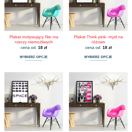
można
można
wybrać
wybrać
na
na
stronie
stronie
produktu
produktu
Plakat motywujący Nie ma
Plakat Think pink- myśl na
rzeczy niemożliwych
różowo
cena od:
18
zł
cena od:
18
zł
WYBIERZ OPCJE
WYBIERZ OPCJE
Ten
Ten
produkt
produkt
ma
ma
wiele
wiele
wariantów.
wariantów.
Opcje
Opcje
można
można
wybrać
wybrać
na
na
stronie
stronie
produktu
produktu