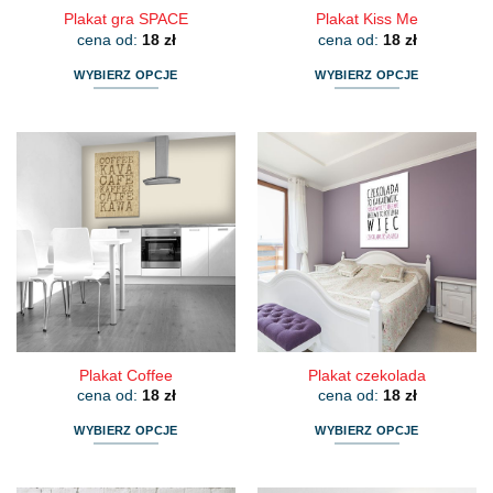
Plakat gra SPACE
Plakat Kiss Me
cena od:
18
zł
cena od:
18
zł
WYBIERZ OPCJE
WYBIERZ OPCJE
Ten
Ten
produkt
produkt
ma
ma
wiele
wiele
wariantów.
wariantów.
Opcje
Opcje
można
można
wybrać
wybrać
na
na
stronie
stronie
produktu
produktu
Plakat Coffee
Plakat czekolada
cena od:
18
zł
cena od:
18
zł
WYBIERZ OPCJE
WYBIERZ OPCJE
Ten
Ten
produkt
produkt