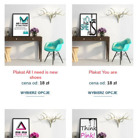
produkt
produkt
ma
ma
wiele
wiele
wariantów.
wariantów.
Opcje
Opcje
można
można
wybrać
wybrać
na
na
stronie
stronie
produktu
produktu
Plakat All I need is new
Plakat You are
shoes
cena od:
18
zł
cena od:
18
zł
WYBIERZ OPCJE
WYBIERZ OPCJE
Ten
Ten
produkt
produkt
ma
ma
wiele
wiele
wariantów.
wariantów.
Opcje
Opcje