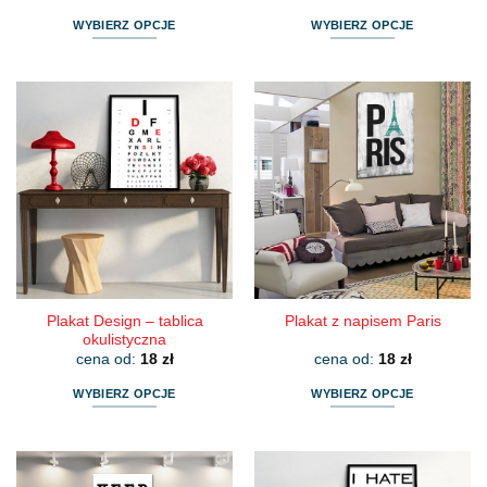
WYBIERZ OPCJE
WYBIERZ OPCJE
Ten
Ten
produkt
produkt
ma
ma
wiele
wiele
wariantów.
wariantów.
Opcje
Opcje
można
można
wybrać
wybrać
na
na
stronie
stronie
produktu
produktu
Plakat Design – tablica
Plakat z napisem Paris
okulistyczna
cena od:
18
zł
cena od:
18
zł
WYBIERZ OPCJE
WYBIERZ OPCJE
Ten
Ten
produkt
produkt
ma
ma