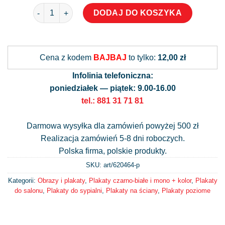
ilość Plakat- krajobraz górski i księżyc
DODAJ DO KOSZYKA
Alternative:
Cena z kodem
BAJBAJ
to tylko:
12,00 zł
Infolinia telefoniczna:
poniedziałek — piątek: 9.00-16.00
tel.: 881 31 71 81
Darmowa wysyłka dla zamówień powyżej 500 zł
Realizacja zamówień 5-8 dni roboczych.
Polska firma, polskie produkty.
SKU: art/
620464-p
Kategorii:
Obrazy i plakaty
,
Plakaty czarno-białe i mono + kolor
,
Plakaty
do salonu
,
Plakaty do sypialni
,
Plakaty na ściany
,
Plakaty poziome