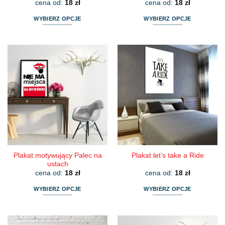
cena od:
18
zł
cena od:
18
zł
WYBIERZ OPCJE
WYBIERZ OPCJE
Ten
Ten
produkt
produkt
ma
ma
wiele
wiele
wariantów.
wariantów.
Opcje
Opcje
można
można
wybrać
wybrać
na
na
stronie
stronie
produktu
produktu
Plakat motywujący Palec na
Plakat let’s take a Ride
ustach
cena od:
18
zł
cena od:
18
zł
WYBIERZ OPCJE
WYBIERZ OPCJE
Ten
Ten
produkt
produkt
ma
ma