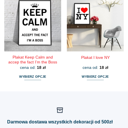
wiele
wiele
wariantów.
wariantów.
Opcje
Opcje
można
można
wybrać
wybrać
na
na
stronie
stronie
produktu
produktu
Plakat Keep Calm and
Plakat I love NY
accep the fact I’m the Boss
cena od:
18
zł
cena od:
18
zł
WYBIERZ OPCJE
WYBIERZ OPCJE
Ten
Ten
produkt
produkt
ma
ma
wiele
wiele
wariantów.
wariantów.
Opcje
Opcje
można
można
Darmowa dostawa wszystkich dekoracji od 500zł
wybrać
wybrać