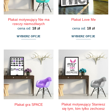
stronie
stronie
produktu
produktu
Plakat motywujący Nie ma
Plakat Love Me
rzeczy niemożliwych
cena od:
18
zł
cena od:
18
zł
WYBIERZ OPCJE
WYBIERZ OPCJE
Ten
Ten
produkt
produkt
ma
ma
wiele
wiele
wariantów.
wariantów.
Opcje
Opcje
można
można
wybrać
wybrać
na
na
stronie
stronie
produktu
produktu
Plakat motywujący Staniesz
Plakat gra SPACE
się tym, kim tylko zechcesz