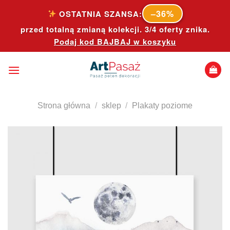
Skip
–36%
OSTATNIA SZANSA:
to
przed totalną zmianą kolekcji. 3/4 oferty znika.
content
Podaj kod
BAJBAJ
w koszyku
Strona główna
/
sklep
/
Plakaty poziome