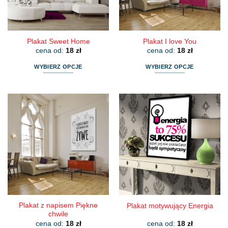
Plakat Sweet Home
Plakat I love You
cena od:
18
zł
cena od:
18
zł
WYBIERZ OPCJE
WYBIERZ OPCJE
Ten
Ten
produkt
produkt
ma
ma
wiele
wiele
wariantów.
wariantów.
Opcje
Opcje
można
można
wybrać
wybrać
na
na
stronie
stronie
produktu
produktu
Plakat z napisem Piękne
Plakat motywujący Energia
chwile
cena od:
18
zł
cena od:
18
zł