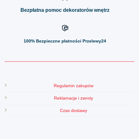
produktu
produktu
Bezpłatna pomoc dekoratorów wnętrz
100%
Bezpieczne płatności Przelewy24
Regulamin zakupów
Reklamacje i zwroty
Czas dostawy