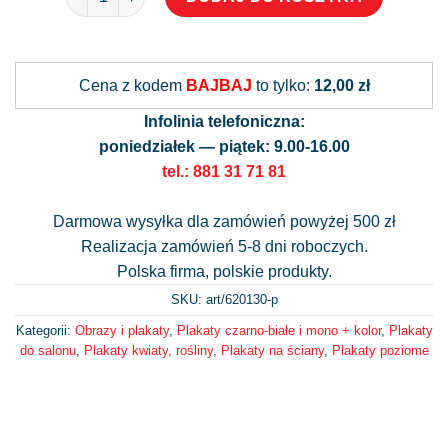
Alternative:
Cena z kodem
BAJBAJ
to tylko:
12,00 zł
Infolinia telefoniczna:
poniedziałek — piątek: 9.00-16.00
tel.: 881 31 71 81
Darmowa wysyłka dla zamówień powyżej 500 zł
Realizacja zamówień 5-8 dni roboczych.
Polska firma, polskie produkty.
SKU: art/
620130-p
Kategorii:
Obrazy i plakaty
,
Plakaty czarno-białe i mono + kolor
,
Plakaty
do salonu
,
Plakaty kwiaty, rośliny
,
Plakaty na ściany
,
Plakaty poziome