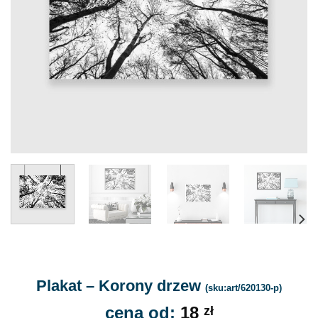
Plakat – Korony drzew
(sku:art/620130-p)
cena od:
18
zł