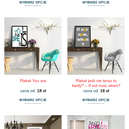
WYBIERZ OPCJE
WYBIERZ OPCJE
Ten
Ten
produkt
produkt
ma
ma
wiele
wiele
wariantów.
wariantów.
Opcje
Opcje
można
można
wybrać
wybrać
na
na
stronie
stronie
produktu
produktu
Plakat jeśli nie teraz to
Plakat You are
kiedy? – If not now, when?
cena od:
18
zł
cena od:
18
zł
WYBIERZ OPCJE
WYBIERZ OPCJE
Ten
Ten
produkt
produkt
ma
ma
wiele
wiele