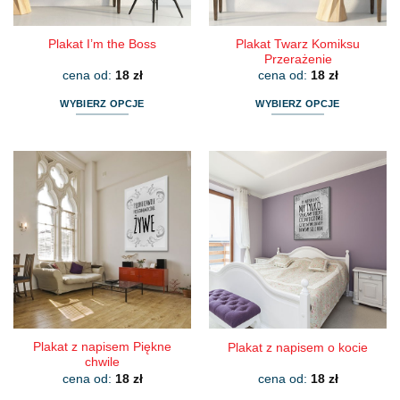
produktu
produktu
Plakat Twarz Komiksu
Plakat I’m the Boss
Przerażenie
cena od:
18
zł
cena od:
18
zł
WYBIERZ OPCJE
WYBIERZ OPCJE
Ten
Ten
produkt
produkt
ma
ma
wiele
wiele
wariantów.
wariantów.
Opcje
Opcje
można
można
wybrać
wybrać
na
na
stronie
stronie
produktu
produktu
Plakat z napisem Piękne
Plakat z napisem o kocie
chwile
cena od:
18
zł
cena od:
18
zł