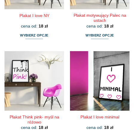
Plakat motywujący Palec na
Plakat I love NY
ustach
cena od:
18
zł
cena od:
18
zł
WYBIERZ OPCJE
WYBIERZ OPCJE
Ten
Ten
produkt
produkt
ma
ma
wiele
wiele
wariantów.
wariantów.
Opcje
Opcje
można
można
wybrać
wybrać
na
na
stronie
stronie
produktu
produktu
Plakat Think pink- myśl na
Plakat I love minimal
różowo
cena od:
18
zł
cena od:
18
zł