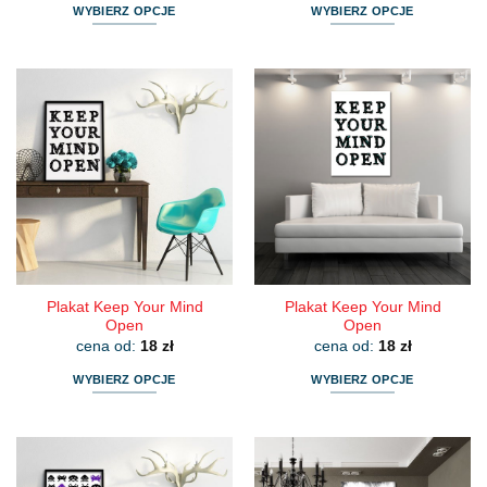
WYBIERZ OPCJE
WYBIERZ OPCJE
Ten
Ten
produkt
produkt
ma
ma
wiele
wiele
wariantów.
wariantów.
Opcje
Opcje
można
można
wybrać
wybrać
na
na
stronie
stronie
produktu
produktu
Plakat Keep Your Mind
Plakat Keep Your Mind
Open
Open
cena od:
18
zł
cena od:
18
zł
WYBIERZ OPCJE
WYBIERZ OPCJE
Ten
Ten
produkt
produkt
ma
ma
wiele
wiele