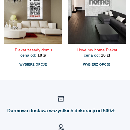
wariantów.
wariantów.
Opcje
Opcje
można
można
wybrać
wybrać
na
na
stronie
stronie
produktu
produktu
Plakat zasady domu
I love my home Plakat
cena od:
18
zł
cena od:
18
zł
WYBIERZ OPCJE
WYBIERZ OPCJE
Ten
Ten
produkt
produkt
ma
ma
wiele
wiele
wariantów.
wariantów.
Opcje
Opcje
można
można
Darmowa dostawa wszystkich dekoracji od 500zł
wybrać
wybrać
na
na
stronie
stronie