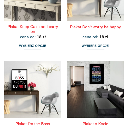
na
na
stronie
stronie
produktu
produktu
Plakat Keep Calm and carry
Plakat Don’t worry be happy
on
cena od:
18
zł
cena od:
18
zł
WYBIERZ OPCJE
WYBIERZ OPCJE
Ten
Ten
produkt
produkt
ma
ma
wiele
wiele
wariantów.
wariantów.
Opcje
Opcje
można
można
wybrać
wybrać
na
na
stronie
stronie
produktu
produktu
Plakat I’m the Boss
Plakat o Kocie