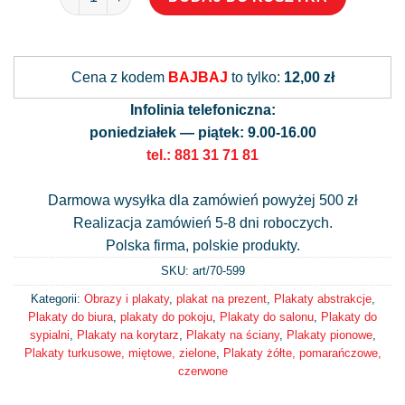
Alternative:
Cena z kodem
BAJBAJ
to tylko:
12,00 zł
Infolinia telefoniczna:
poniedziałek — piątek: 9.00-16.00
tel.: 881 31 71 81
Darmowa wysyłka dla zamówień powyżej 500 zł
Realizacja zamówień 5-8 dni roboczych.
Polska firma, polskie produkty.
SKU: art/
70-599
Kategorii:
Obrazy i plakaty
,
plakat na prezent
,
Plakaty abstrakcje
,
Plakaty do biura
,
plakaty do pokoju
,
Plakaty do salonu
,
Plakaty do
sypialni
,
Plakaty na korytarz
,
Plakaty na ściany
,
Plakaty pionowe
,
Plakaty turkusowe, miętowe, zielone
,
Plakaty żółte, pomarańczowe,
czerwone