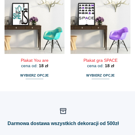
wiele
wiele
wariantów.
wariantów.
Opcje
Opcje
można
można
wybrać
wybrać
na
na
stronie
stronie
produktu
produktu
Plakat You are
Plakat gra SPACE
cena od:
18
zł
cena od:
18
zł
WYBIERZ OPCJE
WYBIERZ OPCJE
Ten
Ten
produkt
produkt
ma
ma
wiele
wiele
wariantów.
wariantów.
Opcje
Opcje
można
można
Darmowa dostawa wszystkich dekoracji od 500zł
wybrać
wybrać
na
na