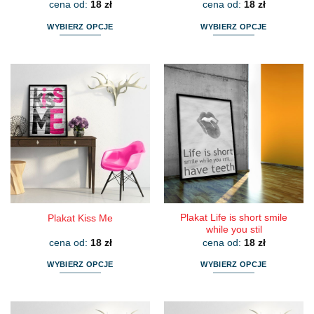
cena od:
18
zł
cena od:
18
zł
WYBIERZ OPCJE
WYBIERZ OPCJE
Ten
Ten
produkt
produkt
ma
ma
wiele
wiele
wariantów.
wariantów.
Opcje
Opcje
można
można
wybrać
wybrać
na
na
stronie
stronie
produktu
produktu
Plakat Life is short smile
Plakat Kiss Me
while you stil
cena od:
18
zł
cena od:
18
zł
WYBIERZ OPCJE
WYBIERZ OPCJE
Ten
Ten
produkt
produkt
ma
ma