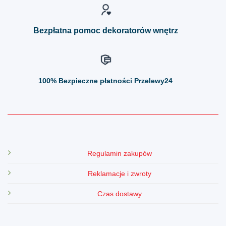
stronie
stronie
produktu
produktu
Bezpłatna pomoc dekoratorów wnętrz
100%
Bezpieczne płatności Przelewy24
Regulamin zakupów
Reklamacje i zwroty
Czas dostawy