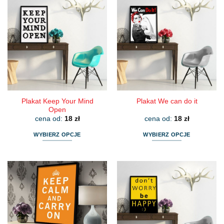
wiele
wiele
wariantów.
wariantów.
Opcje
Opcje
można
można
wybrać
wybrać
na
na
stronie
stronie
produktu
produktu
Plakat Keep Your Mind
Plakat We can do it
Open
cena od:
18
zł
cena od:
18
zł
WYBIERZ OPCJE
WYBIERZ OPCJE
Ten
Ten
produkt
produkt
ma
ma
wiele
wiele
wariantów.
wariantów.
Opcje
Opcje
można
można
wybrać
wybrać