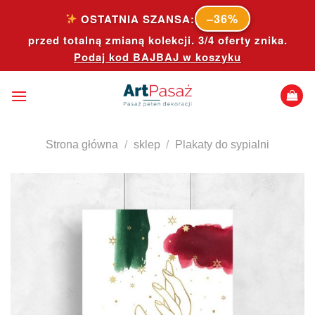
Skip
–36%
OSTATNIA SZANSA:
to
przed totalną zmianą kolekcji. 3/4 oferty znika.
content
Podaj kod
BAJBAJ
w koszyku
Strona główna
/
sklep
/
Plakaty do sypialni