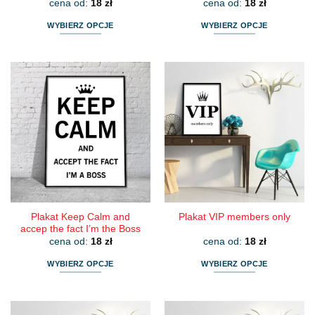
cena od:
18
zł
cena od:
18
zł
WYBIERZ OPCJE
WYBIERZ OPCJE
Ten
Ten
produkt
produkt
ma
ma
wiele
wiele
wariantów.
wariantów.
Opcje
Opcje
można
można
wybrać
wybrać
na
na
stronie
stronie
produktu
produktu
Plakat Keep Calm and
Plakat VIP members only
accep the fact I’m the Boss
cena od:
18
zł
cena od:
18
zł
WYBIERZ OPCJE
WYBIERZ OPCJE
Ten
Ten
produkt
produkt
ma
ma