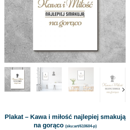
Plakat – Kawa i miłość najlepiej smakują
na gorąco
(sku:art/610604-p)