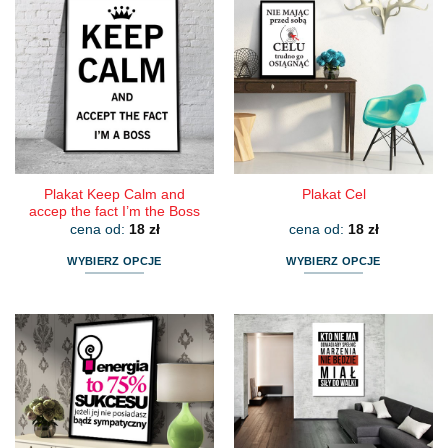
wiele
wiele
wariantów.
wariantów.
Opcje
Opcje
można
można
wybrać
wybrać
na
na
stronie
stronie
produktu
produktu
Plakat Keep Calm and
Plakat Cel
accep the fact I’m the Boss
cena od:
18
zł
cena od:
18
zł
WYBIERZ OPCJE
WYBIERZ OPCJE
Ten
Ten
produkt
produkt
ma
ma
wiele
wiele
wariantów.
wariantów.
Opcje
Opcje
można
można
wybrać
wybrać