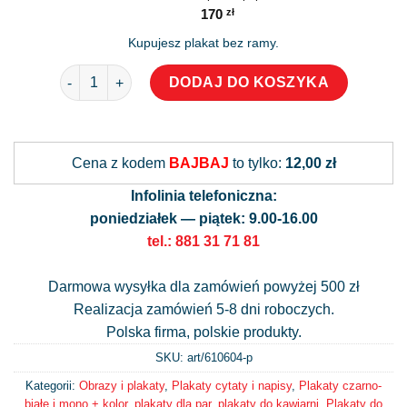
170
zł
Kupujesz plakat bez ramy.
ilość Plakat - Kawa i miłość najlepiej smakują na gorąco
DODAJ DO KOSZYKA
Alternative:
Cena z kodem
BAJBAJ
to tylko:
12,00 zł
Infolinia telefoniczna:
poniedziałek — piątek: 9.00-16.00
tel.: 881 31 71 81
Darmowa wysyłka dla zamówień powyżej 500 zł
Realizacja zamówień 5-8 dni roboczych.
Polska firma, polskie produkty.
SKU: art/
610604-p
Kategorii:
Obrazy i plakaty
,
Plakaty cytaty i napisy
,
Plakaty czarno-
białe i mono + kolor
,
plakaty dla par
,
plakaty do kawiarni
,
Plakaty do