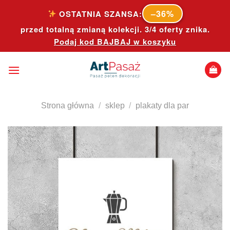
Skip
–36%
OSTATNIA SZANSA:
to
przed totalną zmianą kolekcji. 3/4 oferty znika.
content
Podaj kod
BAJBAJ
w koszyku
Strona główna
/
sklep
/
plakaty dla par