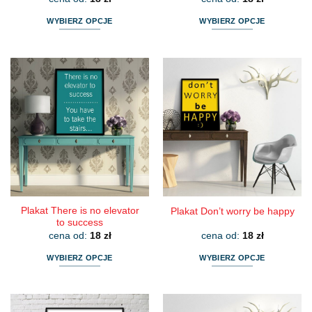
WYBIERZ OPCJE
WYBIERZ OPCJE
Ten
Ten
produkt
produkt
ma
ma
wiele
wiele
wariantów.
wariantów.
Opcje
Opcje
można
można
wybrać
wybrać
na
na
stronie
stronie
produktu
produktu
Plakat There is no elevator
Plakat Don’t worry be happy
to success
cena od:
18
zł
cena od:
18
zł
WYBIERZ OPCJE
WYBIERZ OPCJE
Ten
Ten
produkt
produkt
ma
ma