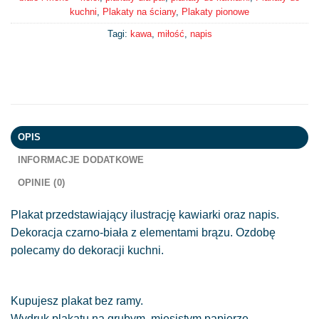
kuchni
,
Plakaty na ściany
,
Plakaty pionowe
Tagi:
kawa
,
miłość
,
napis
OPIS
INFORMACJE DODATKOWE
OPINIE (0)
Plakat przedstawiający ilustrację kawiarki oraz napis.
Dekoracja czarno-biała z elementami brązu. Ozdobę
polecamy do dekoracji kuchni.
Kupujesz plakat bez ramy.
Wydruk plakatu na grubym, mięsistym papierze.