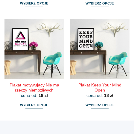
WYBIERZ OPCJE
WYBIERZ OPCJE
Ten
Ten
produkt
produkt
ma
ma
wiele
wiele
wariantów.
wariantów.
Opcje
Opcje
można
można
wybrać
wybrać
na
na
stronie
stronie
produktu
produktu
Plakat motywujący Nie ma
Plakat Keep Your Mind
rzeczy niemożliwych
Open
cena od:
18
zł
cena od:
18
zł
WYBIERZ OPCJE
WYBIERZ OPCJE
Ten
Ten
produkt
produkt
ma
ma
wiele
wiele