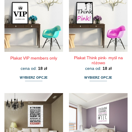
Plakat Think pink- myśl na
Plakat VIP members only
różowo
cena od:
18
zł
cena od:
18
zł
WYBIERZ OPCJE
WYBIERZ OPCJE
Ten
Ten
produkt
produkt
ma
ma
wiele
wiele
wariantów.
wariantów.
Opcje
Opcje
można
można
wybrać
wybrać