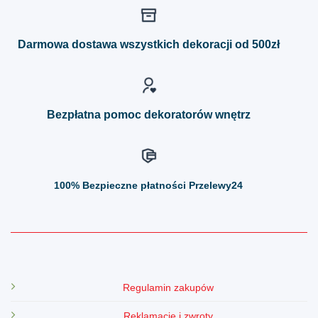
wariantów.
wariantów.
Opcje
Opcje
można
można
Darmowa dostawa wszystkich dekoracji od 500zł
wybrać
wybrać
na
na
stronie
stronie
produktu
produktu
Bezpłatna pomoc dekoratorów wnętrz
100%
Bezpieczne płatności Przelewy24
Regulamin zakupów
Reklamacje i zwroty