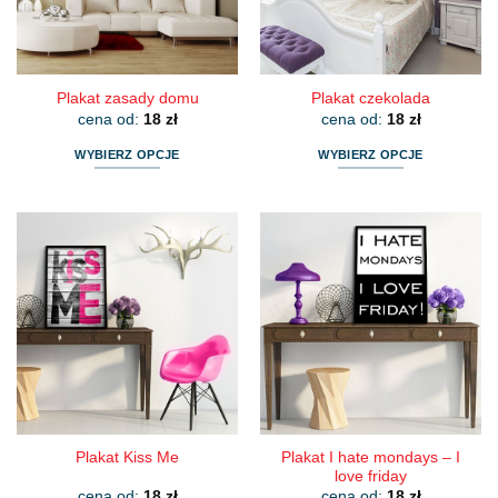
na
na
stronie
stronie
produktu
produktu
Plakat zasady domu
Plakat czekolada
cena od:
18
zł
cena od:
18
zł
WYBIERZ OPCJE
WYBIERZ OPCJE
Ten
Ten
produkt
produkt
ma
ma
wiele
wiele
wariantów.
wariantów.
Opcje
Opcje
można
można
wybrać
wybrać
na
na
stronie
stronie
produktu
produktu
Plakat I hate mondays – I
Plakat Kiss Me
love friday
cena od:
18
zł
cena od:
18
zł