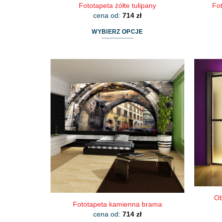
Fototapeta żółte tulipany
Fo
cena od:
714
zł
WYBIERZ OPCJE
Ten
produkt
ma
wiele
wariantów.
Opcje
można
wybrać
na
stronie
produktu
Ob
Fototapeta kamienna brama
cena od:
714
zł