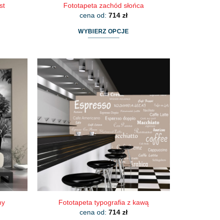
st
Fototapeta zachód słońca
cena od:
714
zł
WYBIERZ OPCJE
Ten
produkt
ma
wiele
wariantów.
Opcje
można
wybrać
na
stronie
produktu
my
Fototapeta typografia z kawą
cena od:
714
zł