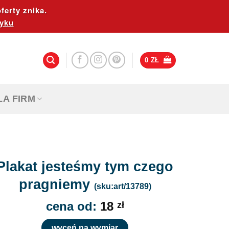
ferty znika.
yku
0
ZŁ
LA FIRM
Plakat jesteśmy tym czego
pragniemy
(sku:art/13789)
cena od:
18
zł
wyceń na wymiar