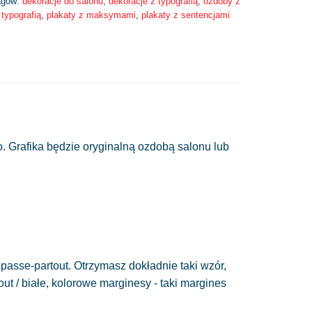
agów:
dekoracje do salonu
,
dekoracje z typografią
,
ozdoby z
typografią
,
plakaty z maksymami
,
plakaty z sentencjami
. Grafika będzie oryginalną ozdobą salonu lub
passe-partout. Otrzymasz dokładnie taki wzór,
out / białe, kolorowe marginesy - taki margines