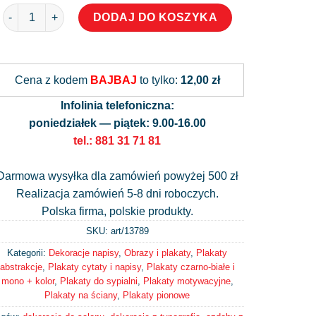
ilość Plakat jesteśmy tym czego pragniemy
DODAJ DO KOSZYKA
Alternative:
Cena z kodem
BAJBAJ
to tylko:
12,00 zł
Infolinia telefoniczna:
poniedziałek — piątek: 9.00-16.00
tel.: 881 31 71 81
Darmowa wysyłka dla zamówień powyżej 500 zł
Realizacja zamówień 5-8 dni roboczych.
Polska firma, polskie produkty.
SKU: art/
13789
Kategorii:
Dekoracje napisy
,
Obrazy i plakaty
,
Plakaty
abstrakcje
,
Plakaty cytaty i napisy
,
Plakaty czarno-białe i
mono + kolor
,
Plakaty do sypialni
,
Plakaty motywacyjne
,
Plakaty na ściany
,
Plakaty pionowe