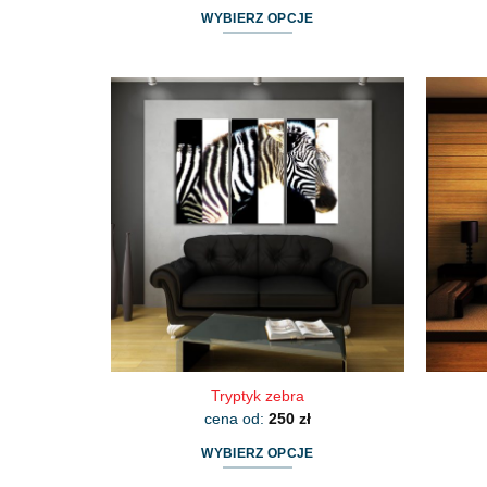
WYBIERZ OPCJE
Ten
produkt
ma
wiele
wariantów.
Opcje
można
wybrać
na
stronie
produktu
Tryptyk zebra
cena od:
250
zł
WYBIERZ OPCJE
Ten