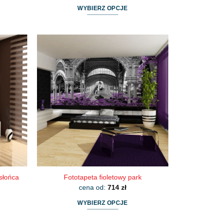
WYBIERZ OPCJE
Ten
produkt
ma
wiele
wariantów.
Opcje
można
wybrać
na
stronie
produktu
słońca
Fototapeta fioletowy park
cena od:
714
zł
WYBIERZ OPCJE
Ten