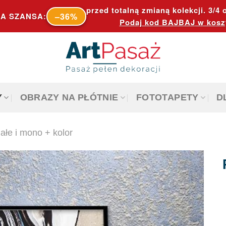
przed totalną zmianą kolekcji. 3/4 o
–36%
A SZANSA:
Podaj kod
BAJBAJ
w kosz
Y
OBRAZY NA PŁÓTNIE
FOTOTAPETY
D
ałe i mono + kolor