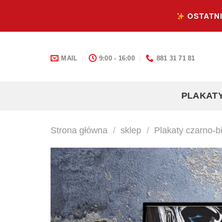
Skip
OSTATNI
to
content
MAIL
9:00 - 16:00
881 31 71 81
PLAKAT
Strona główna
/
sklep
/
Plakaty czarno-bi