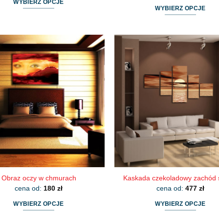
WYBIERZ OPCJE
WYBIERZ OPCJE
Ten
Ten
produkt
produkt
ma
ma
wiele
wiele
wariantów.
wariantów.
Opcje
Opcje
można
można
wybrać
wybrać
na
na
stronie
stronie
produktu
produktu
Obraz oczy w chmurach
Kaskada czekoladowy zachód 
cena od:
180
zł
cena od:
477
zł
WYBIERZ OPCJE
WYBIERZ OPCJE
Ten
Ten