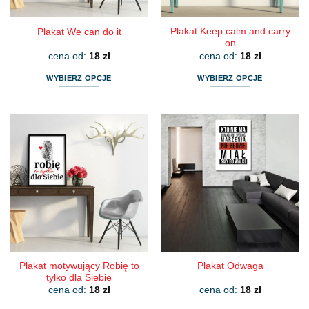
produktu
produktu
Plakat Keep calm and carry
Plakat We can do it
on
cena od:
18
zł
cena od:
18
zł
WYBIERZ OPCJE
WYBIERZ OPCJE
Ten
Ten
produkt
produkt
ma
ma
wiele
wiele
wariantów.
wariantów.
Opcje
Opcje
można
można
wybrać
wybrać
na
na
stronie
stronie
produktu
produktu
Plakat motywujący Robię to
Plakat Odwaga
tylko dla Siebie
cena od:
18
zł
cena od:
18
zł