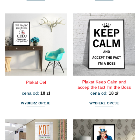
Ten
Ten
produkt
produkt
ma
ma
wiele
wiele
wariantów.
wariantów.
Opcje
Opcje
można
można
wybrać
wybrać
na
na
stronie
stronie
produktu
produktu
Plakat Keep Calm and
Plakat Cel
accep the fact I’m the Boss
cena od:
18
zł
cena od:
18
zł
WYBIERZ OPCJE
WYBIERZ OPCJE
Ten
Ten
produkt
produkt
ma
ma
wiele
wiele
wariantów.
wariantów.