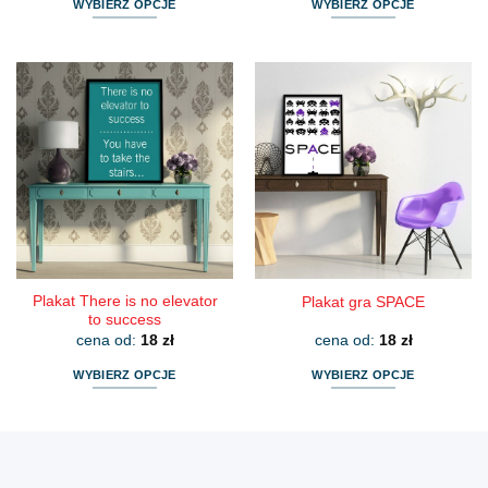
WYBIERZ OPCJE
WYBIERZ OPCJE
Ten
Ten
produkt
produkt
ma
ma
wiele
wiele
wariantów.
wariantów.
Opcje
Opcje
można
można
wybrać
wybrać
na
na
stronie
stronie
produktu
produktu
Plakat There is no elevator
Plakat gra SPACE
to success
cena od:
18
zł
cena od:
18
zł
WYBIERZ OPCJE
WYBIERZ OPCJE
Ten
Ten
produkt
produkt
ma
ma
wiele
wiele