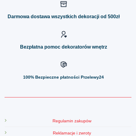
wariantów.
wariantów.
Opcje
Opcje
można
można
Darmowa dostawa wszystkich dekoracji od 500zł
wybrać
wybrać
na
na
stronie
stronie
produktu
produktu
Bezpłatna pomoc dekoratorów wnętrz
100%
Bezpieczne płatności Przelewy24
Regulamin zakupów
Reklamacje i zwroty