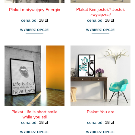
Plakat Kim jesteś? Jesteś
Plakat motywujący Energia
zwycięzcą!
cena od:
18
zł
cena od:
18
zł
WYBIERZ OPCJE
WYBIERZ OPCJE
Ten
Ten
produkt
produkt
ma
ma
wiele
wiele
wariantów.
wariantów.
Opcje
Opcje
można
można
wybrać
wybrać
na
na
stronie
stronie
produktu
produktu
Plakat Life is short smile
Plakat You are
while you stil
cena od:
18
zł
cena od:
18
zł
WYBIERZ OPCJE
WYBIERZ OPCJE