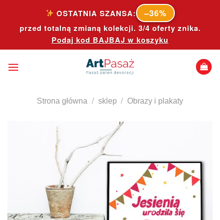
Skip
–36%
OSTATNIA SZANSA:
to
przed totalną zmianą kolekcji. 3/4 oferty znika.
content
Podaj kod
BAJBAJ
w koszyku
Strona główna
/
sklep
/
Obrazy i plakaty