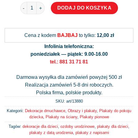
ilość Plakat jesienią urodziła się Zosia
DODAJ DO KOSZYKA
Alternative:
Cena z kodem
BAJBAJ
to tylko:
12,00 zł
Infolinia telefoniczna:
poniedziałek — piątek: 9.00-16.00
tel.: 881 31 71 81
Darmowa wysyłka dla zamówień powyżej 500 zł
Realizacja zamówień 5-8 dni roboczych.
Polska firma, polskie produkty.
SKU: art/
13880
Kategorii:
Dekoracje dmuchawce
,
Obrazy i plakaty
,
Plakaty do pokoju
dziecka
,
Plakaty na ściany
,
Plakaty pionowe
Tagów:
dekoracje dla dzieci
,
ozdoby urodzinowe
,
plakaty dla dzieci
,
plakaty z datą urodzenia
,
plakaty z napisami