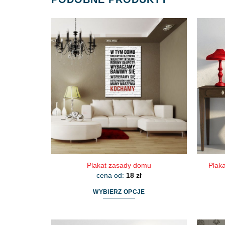
Plakat zasady domu
Plaka
cena od:
18
zł
WYBIERZ OPCJE
Ten
produkt