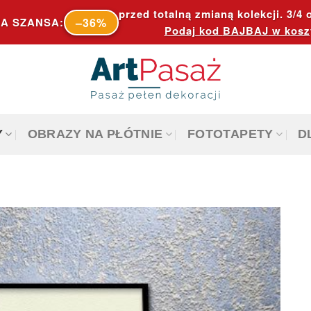
przed totalną zmianą kolekcji. 3/4 o
–36%
A SZANSA:
Podaj kod
BAJBAJ
w kosz
Y
OBRAZY NA PŁÓTNIE
FOTOTAPETY
D