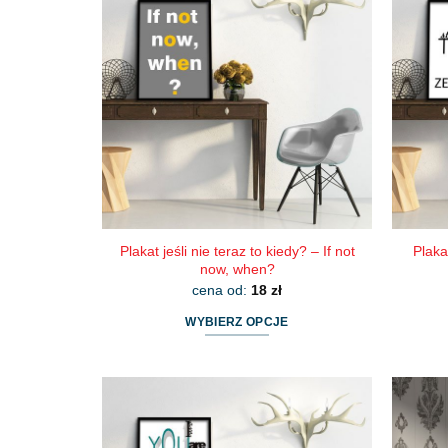
wariantów.
Opcje
można
wybrać
na
stronie
produktu
Plakat jeśli nie teraz to kiedy? – If not
Plaka
now, when?
cena od:
18
zł
WYBIERZ OPCJE
Ten
produkt
ma
wiele
wariantów.