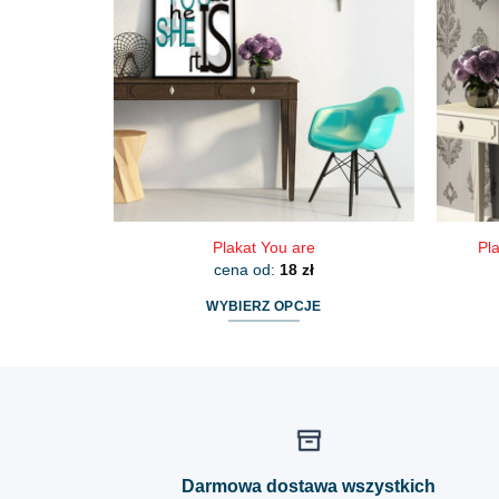
Opcje
można
wybrać
na
stronie
produktu
Plakat You are
Pl
cena od:
18
zł
WYBIERZ OPCJE
Ten
produkt
ma
wiele
wariantów.
Opcje
Darmowa dostawa wszystkich
można