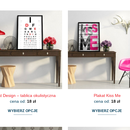
t Design – tablica okulistyczna
Plakat Kiss Me
cena od:
18
zł
cena od:
18
zł
WYBIERZ OPCJE
WYBIERZ OPCJE
Ten
Ten
produkt
produkt