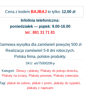
Alternative:
Cena z kodem
BAJBAJ
to tylko:
12,00 zł
Infolinia telefoniczna:
poniedziałek — piątek: 9.00-16.00
tel.: 881 31 71 81
Darmowa wysyłka dla zamówień powyżej 500 zł
Realizacja zamówień 5-8 dni roboczych.
Polska firma, polskie produkty.
SKU: art/
75000208-p
Kategorii:
Obrazy i plakaty
,
Plakaty do pokoju dziecka
,
Plakaty na ściany
,
Plakaty pionowe
,
Plakaty zwierzęta
Tagi:
plakat do salonu
,
plakat z psem
,
plakaty do sypialni
,
plakaty z napisami