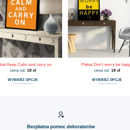
Opcje
Opcje
można
można
wybrać
wybrać
na
na
stronie
stronie
produktu
produktu
akat Keep Calm and carry on
Plakat Don’t worry be hap
cena od:
18
zł
cena od:
18
zł
WYBIERZ OPCJE
WYBIERZ OPCJE
Ten
Ten
produkt
produkt
ma
ma
wiele
wiele
wariantów.
wariantów.
Opcje
Opcje
Bezpłatna pomoc dekoratorów
można
można