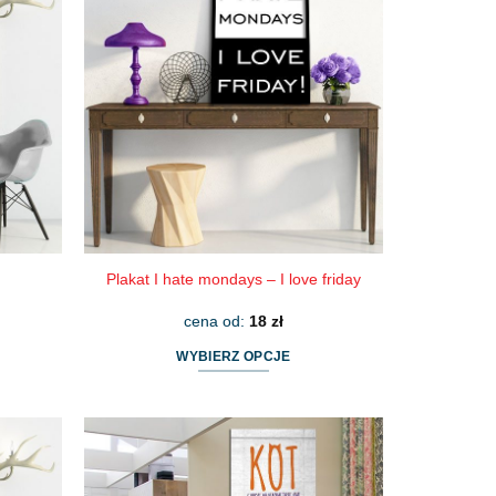
wariantów.
Opcje
można
wybrać
na
stronie
produktu
Plakat I hate mondays – I love friday
cena od:
18
zł
WYBIERZ OPCJE
Ten
produkt
ma
wiele
wariantów.