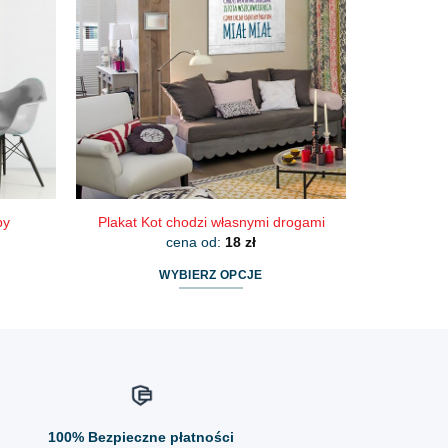
Opcje
można
wybrać
na
stronie
produktu
py
Plakat Kot chodzi własnymi drogami
cena od:
18
zł
WYBIERZ OPCJE
Ten
produkt
ma
wiele
wariantów.
Opcje
100%
Bezpieczne płatności
można