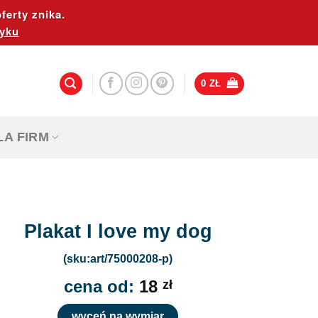
ferty znika.
yku
0
ZŁ
LA FIRM
Plakat I love my dog
(sku:art/75000208-p)
cena od:
18
zł
wyceń na wymiar