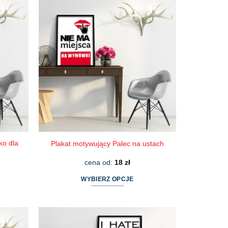
ma
wiele
wariantów.
Opcje
można
wybrać
na
stronie
produktu
ko dla
Plakat motywujący Palec na ustach
cena od:
18
zł
WYBIERZ OPCJE
Ten
produkt
ma
wiele