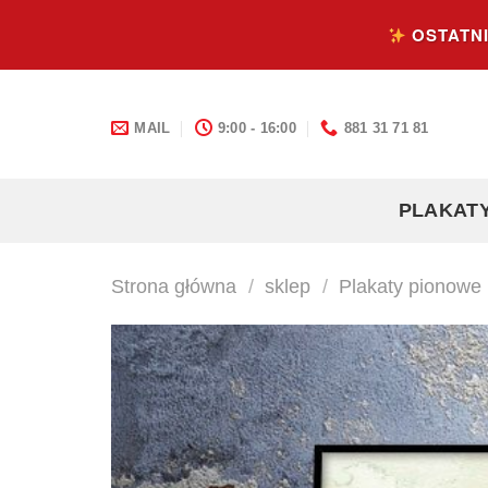
Skip
OSTATNI
to
content
MAIL
9:00 - 16:00
881 31 71 81
PLAKAT
Strona główna
/
sklep
/
Plakaty pionowe