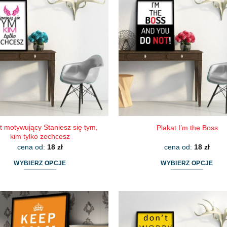
wariantów.
wariantów.
Opcje
Opcje
można
można
wybrać
wybrać
na
na
stronie
stronie
produktu
produktu
t motywujący Staniesz się tym,
Plakat I’m the Boss
kim tylko zechcesz
cena od:
18
zł
cena od:
18
zł
WYBIERZ OPCJE
WYBIERZ OPCJE
Ten
Ten
produkt
produkt
ma
ma
wiele
wiele
wariantów.
wariantów.