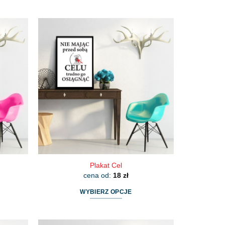
Plakat Cel
cena od:
18
zł
WYBIERZ OPCJE
Ten
produkt