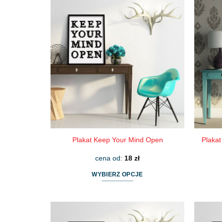
ma
wiele
wariantów.
Opcje
można
wybrać
na
stronie
produktu
Plakat Keep Your Mind Open
Plakat
cena od:
18
zł
WYBIERZ OPCJE
Ten
produkt
ma
wiele