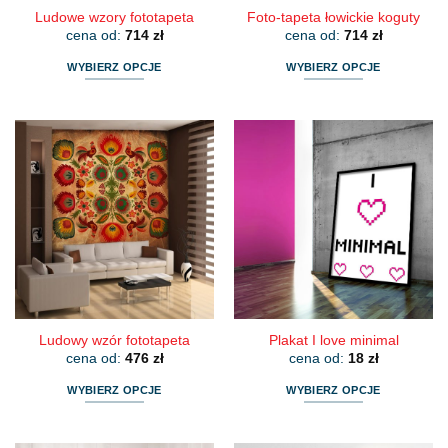
Ludowe wzory fototapeta
Foto-tapeta łowickie koguty
cena od:
714
zł
cena od:
714
zł
WYBIERZ OPCJE
WYBIERZ OPCJE
Ten
Ten
produkt
produkt
ma
ma
wiele
wiele
wariantów.
wariantów.
Opcje
Opcje
można
można
wybrać
wybrać
na
na
stronie
stronie
produktu
produktu
Ludowy wzór fototapeta
Plakat I love minimal
cena od:
476
zł
cena od:
18
zł
WYBIERZ OPCJE
WYBIERZ OPCJE
Ten
Ten
produkt
produkt