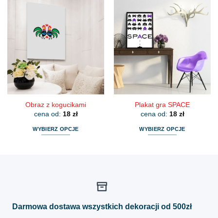
ma
ma
wiele
wiele
wariantów.
wariantów.
Opcje
Opcje
można
można
wybrać
wybrać
na
na
stronie
stronie
produktu
produktu
Obraz z kogucikami
Plakat gra SPACE
cena od:
18
zł
cena od:
18
zł
WYBIERZ OPCJE
WYBIERZ OPCJE
Ten
Ten
produkt
produkt
ma
ma
wiele
wiele
wariantów.
wariantów.
Opcje
Opcje
można
można
Darmowa dostawa wszystkich dekoracji od 500zł
wybrać
wybrać