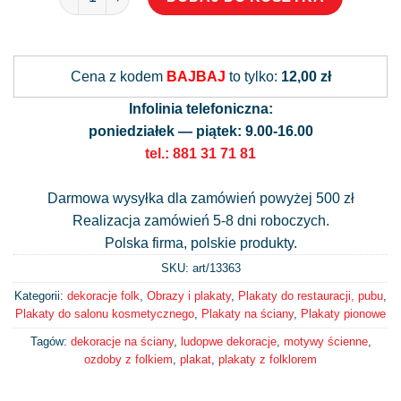
Alternative:
Cena z kodem
BAJBAJ
to tylko:
12,00 zł
Infolinia telefoniczna:
poniedziałek — piątek: 9.00-16.00
tel.: 881 31 71 81
Darmowa wysyłka dla zamówień powyżej 500 zł
Realizacja zamówień 5-8 dni roboczych.
Polska firma, polskie produkty.
SKU: art/
13363
Kategorii:
dekoracje folk
,
Obrazy i plakaty
,
Plakaty do restauracji, pubu
,
Plakaty do salonu kosmetycznego
,
Plakaty na ściany
,
Plakaty pionowe
Tagów:
dekoracje na ściany
,
ludopwe dekoracje
,
motywy ścienne
,
ozdoby z folkiem
,
plakat
,
plakaty z folklorem