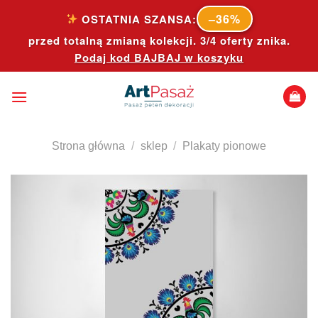
Skip
–36%
OSTATNIA SZANSA:
to
przed totalną zmianą kolekcji. 3/4 oferty znika.
content
Podaj kod
BAJBAJ
w koszyku
Strona główna
/
sklep
/
Plakaty pionowe