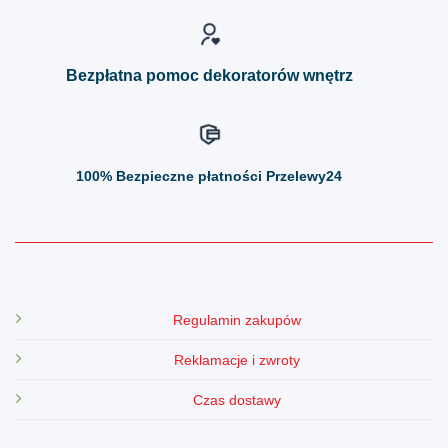
na
na
stronie
stronie
produktu
produktu
Bezpłatna pomoc dekoratorów wnętrz
100%
Bezpieczne płatności Przelewy24
Regulamin zakupów
Reklamacje i zwroty
Czas dostawy