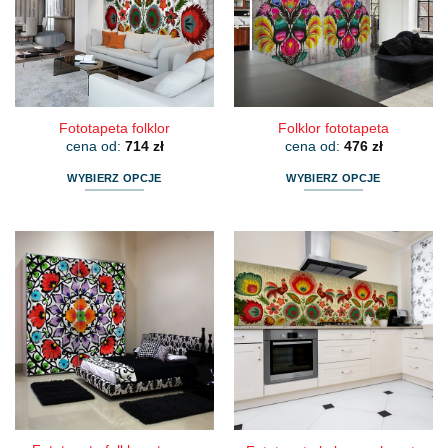
Fototapeta folklor
Folklor fototapeta
cena od:
714
zł
cena od:
476
zł
WYBIERZ OPCJE
WYBIERZ OPCJE
Ten
Ten
produkt
produkt
ma
ma
wiele
wiele
wariantów.
wariantów.
Opcje
Opcje
można
można
wybrać
wybrać
na
na
stronie
stronie
produktu
produktu