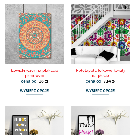
produkt
produkt
ma
ma
wiele
wiele
wariantów.
wariantów.
Opcje
Opcje
można
można
wybrać
wybrać
na
na
stronie
stronie
produktu
produktu
Łowicki wzór na plakacie
Fototapeta folkowe kwiaty
pionowym
na płocie
cena od:
18
zł
cena od:
714
zł
WYBIERZ OPCJE
WYBIERZ OPCJE
Ten
Ten
produkt
produkt
ma
ma
wiele
wiele
wariantów.
wariantów.
Opcje
Opcje