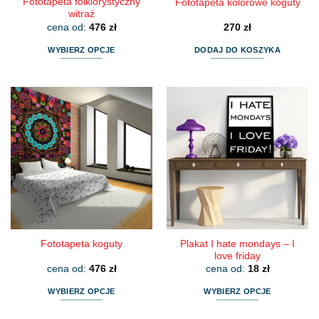
Fototapeta folklorystyczny
Fototapeta kolorowe koguty
witraż
cena od:
476
zł
270
zł
WYBIERZ OPCJE
DODAJ DO KOSZYKA
Ten
produkt
ma
wiele
wariantów.
Opcje
można
wybrać
na
stronie
produktu
Plakat I hate mondays – I
Fototapeta koguty
love friday
cena od:
476
zł
cena od:
18
zł
WYBIERZ OPCJE
WYBIERZ OPCJE
Ten
Ten