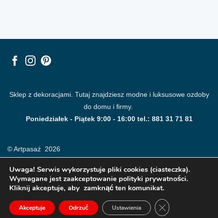
Sklep z dekoracjami. Tutaj znajdziesz modne i luksusowe ozdoby
do domu i firmy.
Poniedziałek - Piątek 9:00 - 16:00 tel.: 881 31 71 81
© Artpasaż 2026
Uwaga! Serwis wykorzystuje pliki cookies (ciasteczka).
Wymagane jest zaakceptowanie polityki prywatności.
Kliknij akceptuje, aby zamknąć ten komunikat.
ZAMKNIJ PANE
Akceptuje
Odrzuć
Ustawienia
Modne plakaty, obrazy, fototapety i dekoracje na ściany.