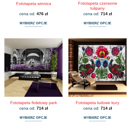
Fototapeta czerwone
Fototapeta winnica
tulipany
cena od:
476
zł
cena od:
714
zł
WYBIERZ OPCJE
WYBIERZ OPCJE
Ten
Ten
produkt
produkt
ma
ma
wiele
wiele
wariantów.
wariantów.
Opcje
Opcje
można
można
wybrać
wybrać
na
na
stronie
stronie
produktu
produktu
Fototapeta fioletowy park
Fototapeta ludowe kury
cena od:
714
zł
cena od:
714
zł
WYBIERZ OPCJE
WYBIERZ OPCJE
Ten
Ten
produkt
produkt