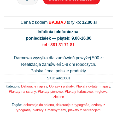
Alternative:
Cena z kodem
BAJBAJ
to tylko:
12,00 zł
Infolinia telefoniczna:
poniedziałek — piątek: 9.00-16.00
tel.: 881 31 71 81
Darmowa wysyłka dla zamówień powyżej 500 zł
Realizacja zamówień 5-8 dni roboczych.
Polska firma, polskie produkty.
SKU: art/
13801
Kategorii:
Dekoracje napisy
,
Obrazy i plakaty
,
Plakaty cytaty i napisy
,
Plakaty na ściany
,
Plakaty pionowe
,
Plakaty turkusowe, miętowe,
zielone
Tagów:
dekoracje do salonu
,
dekoracje z typografią
,
ozdoby z
typografią
,
plakaty z maksymami
,
plakaty z sentencjami