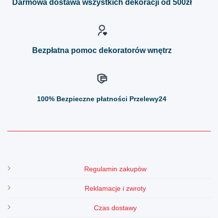
Darmowa dostawa wszystkich dekoracji od 500zł
wybrać
wybrać
na
na
stronie
stronie
produktu
produktu
Bezpłatna pomoc dekoratorów wnętrz
100%
Bezpieczne płatności Przelewy24
Regulamin zakupów
Reklamacje i zwroty
Czas dostawy