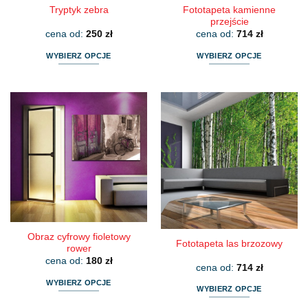
Fototapeta kamienne
Tryptyk zebra
przejście
cena od:
250
zł
cena od:
714
zł
WYBIERZ OPCJE
WYBIERZ OPCJE
Ten
Ten
produkt
produkt
ma
ma
wiele
wiele
wariantów.
wariantów.
Opcje
Opcje
można
można
wybrać
wybrać
na
na
stronie
stronie
produktu
produktu
Obraz cyfrowy fioletowy
Fototapeta las brzozowy
rower
cena od:
180
zł
cena od:
714
zł
WYBIERZ OPCJE
WYBIERZ OPCJE
Ten
Ten