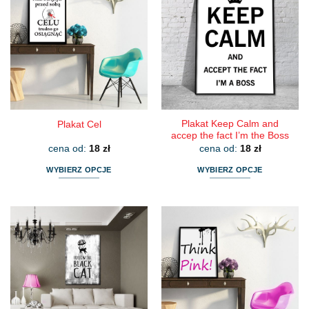
wariantów.
wariantów.
Opcje
Opcje
można
można
wybrać
wybrać
na
na
stronie
stronie
produktu
produktu
Plakat Keep Calm and
Plakat Cel
accep the fact I’m the Boss
cena od:
18
zł
cena od:
18
zł
WYBIERZ OPCJE
WYBIERZ OPCJE
Ten
Ten
produkt
produkt
ma
ma
wiele
wiele
wariantów.
wariantów.
Opcje
Opcje
można
można
wybrać
wybrać
na
na