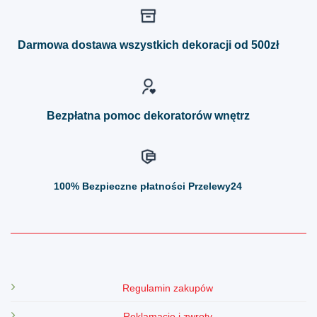
wariantów.
wariantów.
Opcje
Opcje
można
można
Darmowa dostawa wszystkich dekoracji od 500zł
wybrać
wybrać
na
na
stronie
stronie
produktu
produktu
Bezpłatna pomoc dekoratorów wnętrz
100%
Bezpieczne płatności Przelewy24
Regulamin zakupów
Reklamacje i zwroty