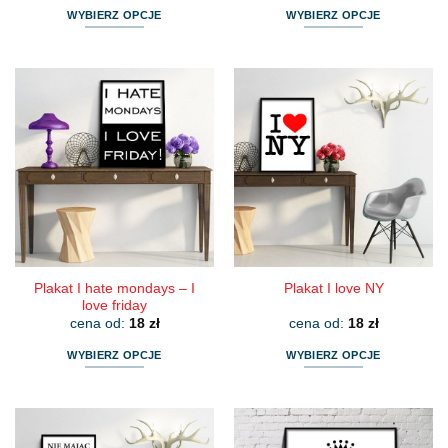
WYBIERZ OPCJE
WYBIERZ OPCJE
Ten
Ten
produkt
produkt
ma
ma
wiele
wiele
wariantów.
wariantów.
Opcje
Opcje
można
można
wybrać
wybrać
na
na
stronie
stronie
produktu
produktu
Plakat I hate mondays – I
Plakat I love NY
love friday
cena od:
18
zł
cena od:
18
zł
WYBIERZ OPCJE
WYBIERZ OPCJE
Ten
Ten
produkt
produkt
ma
ma
wiele
wiele