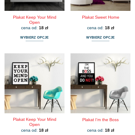
produktu
produktu
Plakat Keep Your Mind
Plakat Sweet Home
Open
cena od:
18
zł
cena od:
18
zł
WYBIERZ OPCJE
WYBIERZ OPCJE
Ten
Ten
produkt
produkt
ma
ma
wiele
wiele
wariantów.
wariantów.
Opcje
Opcje
można
można
wybrać
wybrać
na
na
stronie
stronie
produktu
produktu
Plakat Keep Your Mind
Plakat I’m the Boss
Open
cena od:
18
zł
cena od:
18
zł