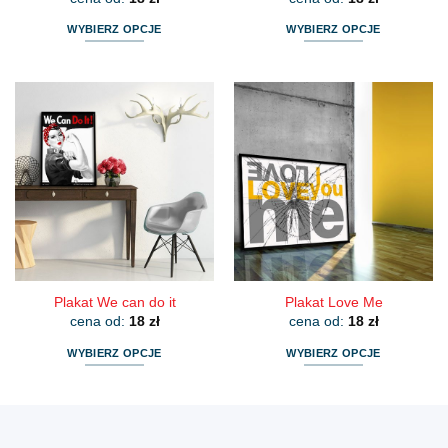
WYBIERZ OPCJE
WYBIERZ OPCJE
Ten
Ten
produkt
produkt
ma
ma
wiele
wiele
wariantów.
wariantów.
Opcje
Opcje
można
można
wybrać
wybrać
na
na
stronie
stronie
produktu
produktu
Plakat We can do it
Plakat Love Me
cena od:
18
zł
cena od:
18
zł
WYBIERZ OPCJE
WYBIERZ OPCJE
Ten
Ten
produkt
produkt
ma
ma
wiele
wiele