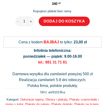
340
zł
Kupujesz plakat bez ramy.
ilość Plakat dyptyk z brokatowym napisem: ładna, młoda
DODAJ DO KOSZYKA
Alternative:
Cena z kodem
BAJBAJ
to tylko:
23,00 zł
Infolinia telefoniczna:
poniedziałek — piątek: 9.00-16.00
tel.: 881 31 71 81
Darmowa wysyłka dla zamówień powyżej 500 zł
Realizacja zamówień 5-8 dni roboczych.
Polska firma, polskie produkty.
SKU: art/
610136-p
Kategorii:
Dekoracje napisy
,
Obrazy i plakaty
,
Plakaty czarno-białe i
mono + kolor
,
Plakaty do salonu
,
Plakaty dyptyki
,
Plakaty na ściany
,