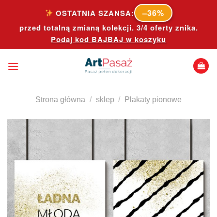
Skip
–36%
OSTATNIA SZANSA:
to
przed totalną zmianą kolekcji. 3/4 oferty znika.
content
Podaj kod
BAJBAJ
w koszyku
Strona główna
/
sklep
/
Plakaty pionowe