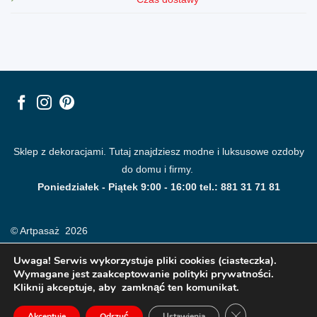
Sklep z dekoracjami. Tutaj znajdziesz modne i luksusowe ozdoby
do domu i firmy.
Poniedziałek - Piątek 9:00 - 16:00 tel.: 881 31 71 81
© Artpasaż 2026
Uwaga! Serwis wykorzystuje pliki cookies (ciasteczka).
Wymagane jest zaakceptowanie polityki prywatności.
Kliknij akceptuje, aby zamknąć ten komunikat.
ZAMKNIJ PANE
Akceptuje
Odrzuć
Ustawienia
Modne plakaty, obrazy, fototapety i dekoracje na ściany.