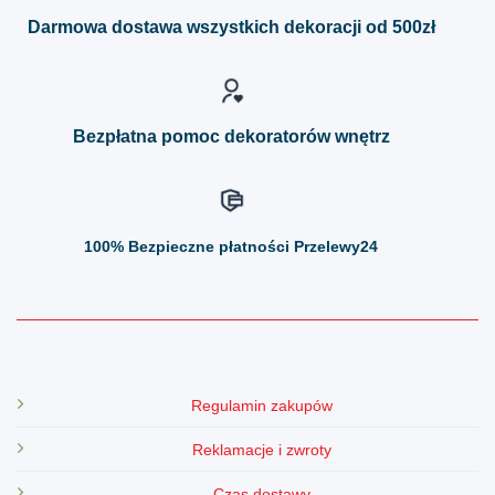
można
można
Darmowa dostawa wszystkich dekoracji od 500zł
wybrać
wybrać
na
na
stronie
stronie
produktu
produktu
Bezpłatna pomoc dekoratorów wnętrz
100%
Bezpieczne płatności Przelewy24
Regulamin zakupów
Reklamacje i zwroty
Czas dostawy