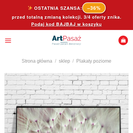
Skip
–36%
OSTATNIA SZANSA:
to
przed totalną zmianą kolekcji. 3/4 oferty znika.
content
Podaj kod
BAJBAJ
w koszyku
Strona główna
/
sklep
/
Plakaty poziome