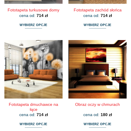
Fototapeta turkusowe domy
Fototapeta zachód słońca
cena od:
714
zł
cena od:
714
zł
WYBIERZ OPCJE
WYBIERZ OPCJE
Ten
Ten
produkt
produkt
ma
ma
wiele
wiele
wariantów.
wariantów.
Opcje
Opcje
można
można
wybrać
wybrać
na
na
stronie
stronie
produktu
produktu
Fototapeta dmuchawce na
Obraz oczy w chmurach
łące
cena od:
714
zł
cena od:
180
zł
WYBIERZ OPCJE
WYBIERZ OPCJE
Ten
Ten