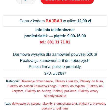
Alternative:
Cena z kodem
BAJBAJ
to tylko:
12,00 zł
Infolinia telefoniczna:
poniedziałek — piątek: 9.00-16.00
tel.: 881 31 71 81
Darmowa wysyłka dla zamówień powyżej 500 zł
Realizacja zamówień 5-8 dni roboczych.
Polska firma, polskie produkty.
SKU: art/
13877
Kategorii:
Dekoracje dmuchawce
,
Obrazy i plakaty
,
Plakaty do biura
,
Plakaty do salonu kosmetycznego
,
Plakaty do sypialni
,
Plakaty na
korytarz
,
Plakaty na ściany
,
Plakaty poziome
,
Plakaty wzory
skandynawskie
Tagi:
dekoracje do salonu
,
plakaty z dmuchawcami
,
plakaty z przyrodą
,
plakaty z roślinami