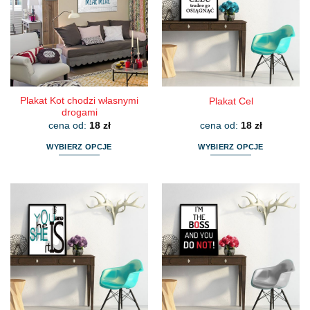
Plakat Kot chodzi własnymi
Plakat Cel
drogami
cena od:
18
zł
cena od:
18
zł
WYBIERZ OPCJE
WYBIERZ OPCJE
Ten
Ten
produkt
produkt
ma
ma
wiele
wiele
wariantów.
wariantów.
Opcje
Opcje
można
można
wybrać
wybrać
na
na
stronie
stronie
produktu
produktu