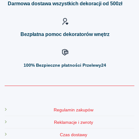
można
można
Darmowa dostawa wszystkich dekoracji od 500zł
wybrać
wybrać
na
na
stronie
stronie
produktu
produktu
Bezpłatna pomoc dekoratorów wnętrz
100%
Bezpieczne płatności Przelewy24
Regulamin zakupów
Reklamacje i zwroty
Czas dostawy