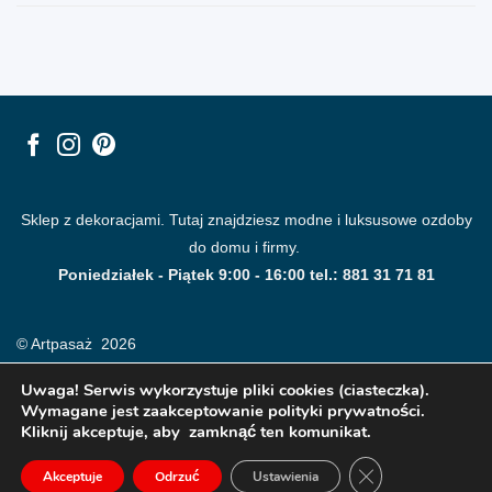
Sklep z dekoracjami. Tutaj znajdziesz modne i luksusowe ozdoby
do domu i firmy.
Poniedziałek - Piątek 9:00 - 16:00 tel.: 881 31 71 81
© Artpasaż 2026
Uwaga! Serwis wykorzystuje pliki cookies (ciasteczka).
Wymagane jest zaakceptowanie polityki prywatności.
Kliknij akceptuje, aby zamknąć ten komunikat.
ZAMKNIJ PANE
Akceptuje
Odrzuć
Ustawienia
Modne plakaty, obrazy, fototapety i dekoracje na ściany.