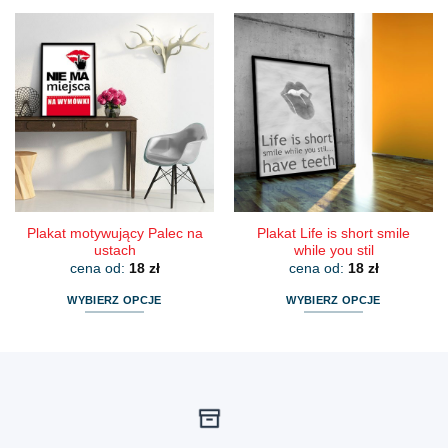
produkt
produkt
ma
ma
wiele
wiele
wariantów.
wariantów.
Opcje
Opcje
można
można
wybrać
wybrać
na
na
stronie
stronie
produktu
produktu
Plakat motywujący Palec na
Plakat Life is short smile
ustach
while you stil
cena od:
18
zł
cena od:
18
zł
WYBIERZ OPCJE
WYBIERZ OPCJE
Ten
Ten
produkt
produkt
ma
ma
wiele
wiele
wariantów.
wariantów.
Opcje
Opcje