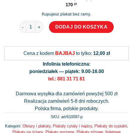
170
zł
Kupujesz plakat bez ramy.
ilość Plakat do sypialni z angielskim napisem: wake up
DODAJ DO KOSZYKA
Alternative:
Cena z kodem
BAJBAJ
to tylko:
12,00 zł
Infolinia telefoniczna:
poniedziałek — piątek: 9.00-16.00
tel.: 881 31 71 81
Darmowa wysyłka dla zamówień powyżej 500 zł
Realizacja zamówień 5-8 dni roboczych.
Polska firma, polskie produkty.
SKU: art/
610097-p
Kategorii:
Obrazy i plakaty
,
Plakaty cytaty i napisy
,
Plakaty do sypialni
,
Plakaty na ściany
,
Plakaty poziome
,
Plakaty różowe, fioletowe