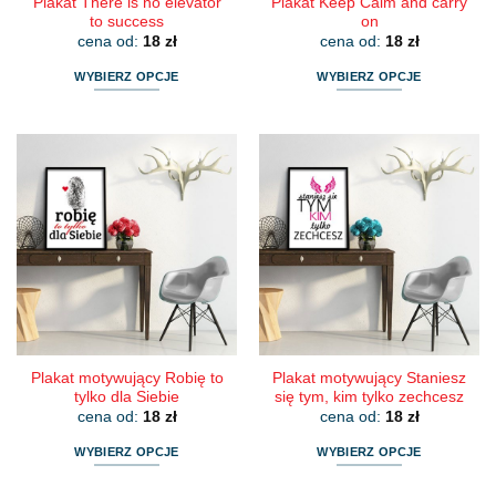
Plakat There is no elevator
Plakat Keep Calm and carry
to success
on
cena od:
18
zł
cena od:
18
zł
WYBIERZ OPCJE
WYBIERZ OPCJE
Ten
Ten
produkt
produkt
ma
ma
wiele
wiele
wariantów.
wariantów.
Opcje
Opcje
można
można
wybrać
wybrać
na
na
stronie
stronie
produktu
produktu
Plakat motywujący Robię to
Plakat motywujący Staniesz
tylko dla Siebie
się tym, kim tylko zechcesz
cena od:
18
zł
cena od:
18
zł
WYBIERZ OPCJE
WYBIERZ OPCJE
Ten
Ten