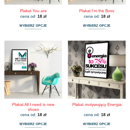
Plakat You are
Plakat I’m the Boss
cena od:
18
zł
cena od:
18
zł
WYBIERZ OPCJE
WYBIERZ OPCJE
Ten
Ten
produkt
produkt
ma
ma
wiele
wiele
wariantów.
wariantów.
Opcje
Opcje
można
można
wybrać
wybrać
na
na
stronie
stronie
produktu
produktu
Plakat All I need is new
Plakat motywujący Energia
shoes
cena od:
18
zł
cena od:
18
zł
WYBIERZ OPCJE
WYBIERZ OPCJE