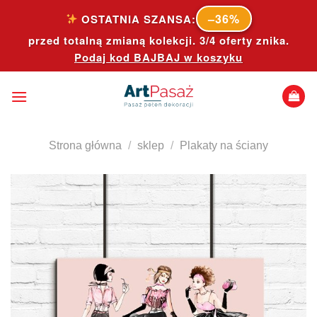
Skip
–36%
OSTATNIA SZANSA:
to
przed totalną zmianą kolekcji. 3/4 oferty znika.
content
Podaj kod
BAJBAJ
w koszyku
Strona główna
/
sklep
/
Plakaty na ściany