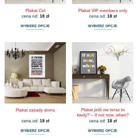
Plakat Cel
Plakat VIP members only
cena od:
18
zł
cena od:
18
zł
WYBIERZ OPCJE
WYBIERZ OPCJE
Ten
Ten
produkt
produkt
ma
ma
wiele
wiele
wariantów.
wariantów.
Opcje
Opcje
można
można
wybrać
wybrać
na
na
stronie
stronie
produktu
produktu
Plakat jeśli nie teraz to
Plakat zasady domu
kiedy? – If not now, when?
cena od:
18
zł
cena od:
18
zł
WYBIERZ OPCJE
WYBIERZ OPCJE
Ten
Ten