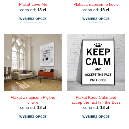
Plakat Love Me
Plakat z napisem o kocie
cena od:
18
zł
cena od:
18
zł
WYBIERZ OPCJE
WYBIERZ OPCJE
Ten
Ten
produkt
produkt
ma
ma
wiele
wiele
wariantów.
wariantów.
Opcje
Opcje
można
można
wybrać
wybrać
na
na
stronie
stronie
produktu
produktu
Plakat z napisem Piękne
Plakat Keep Calm and
chwile
accep the fact I’m the Boss
cena od:
18
zł
cena od:
18
zł
WYBIERZ OPCJE
WYBIERZ OPCJE
Ten
Ten