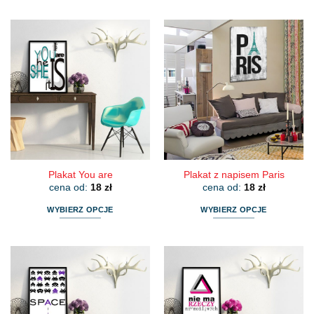
produkt
produkt
ma
ma
wiele
wiele
wariantów.
wariantów.
Opcje
Opcje
można
można
wybrać
wybrać
na
na
stronie
stronie
produktu
produktu
Plakat You are
Plakat z napisem Paris
cena od:
18
zł
cena od:
18
zł
WYBIERZ OPCJE
WYBIERZ OPCJE
Ten
Ten
produkt
produkt
ma
ma
wiele
wiele
wariantów.
wariantów.
Opcje
Opcje