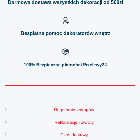
Darmowa dostawa wszystkich dekoracji od 500zł
wybrać
wybrać
na
na
stronie
stronie
produktu
produktu
Bezpłatna pomoc dekoratorów wnętrz
100%
Bezpieczne płatności Przelewy24
Regulamin zakupów
Reklamacje i zwroty
Czas dostawy