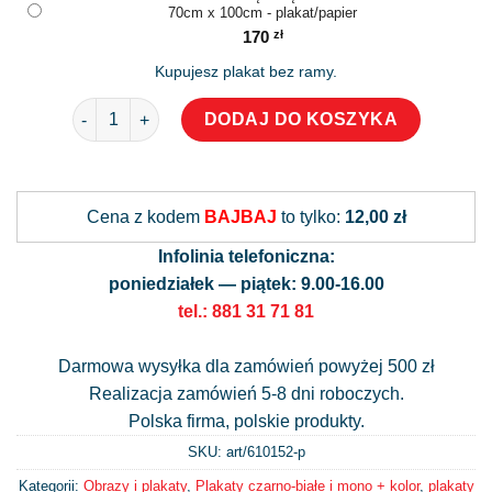
70cm x 100cm - plakat/papier
170
zł
Kupujesz plakat bez ramy.
ilość Plakat do salonu z czarno-białą lamą w niebieskic
DODAJ DO KOSZYKA
Alternative:
Cena z kodem
BAJBAJ
to tylko:
12,00 zł
Infolinia telefoniczna:
poniedziałek — piątek: 9.00-16.00
tel.: 881 31 71 81
Darmowa wysyłka dla zamówień powyżej 500 zł
Realizacja zamówień 5-8 dni roboczych.
Polska firma, polskie produkty.
SKU: art/
610152-p
Kategorii:
Obrazy i plakaty
,
Plakaty czarno-białe i mono + kolor
,
plakaty