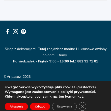
Sklep z dekoracjami. Tutaj znajdziesz modne i luksusowe ozdoby
do domu i firmy.
Poniedziałek - Piątek 9:00 - 16:00 tel.: 881 31 71 81
© Artpasaż 2026
Uwaga! Serwis wykorzystuje pliki cookies (ciasteczka).
Wymagane jest zaakceptowanie polityki prywatności.
Kliknij akceptuje, aby zamknąć ten komunikat.
ZAMKNIJ PANE
Akceptuje
Odrzuć
Ustawienia
Modne plakaty, obrazy, fototapety i dekoracje na ściany.