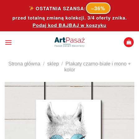
Skip
–36%
OSTATNIA SZANSA:
to
przed totalną zmianą kolekcji. 3/4 oferty znika.
content
Podaj kod
BAJBAJ
w koszyku
Strona główna
/
sklep
/
Plakaty czarno-białe i mono +
kolor