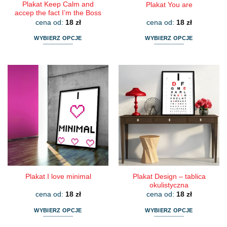
Plakat Keep Calm and
Plakat You are
accep the fact I’m the Boss
cena od:
18
zł
cena od:
18
zł
WYBIERZ OPCJE
WYBIERZ OPCJE
Ten
Ten
produkt
produkt
ma
ma
wiele
wiele
wariantów.
wariantów.
Opcje
Opcje
można
można
wybrać
wybrać
na
na
stronie
stronie
produktu
produktu
Plakat Design – tablica
Plakat I love minimal
okulistyczna
cena od:
18
zł
cena od:
18
zł
WYBIERZ OPCJE
WYBIERZ OPCJE
Ten
Ten