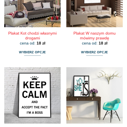
wybrać
wybrać
na
na
stronie
stronie
produktu
produktu
Plakat Kot chodzi własnymi
Plakat W naszym domu
drogami
mówimy prawdę
cena od:
18
zł
cena od:
18
zł
WYBIERZ OPCJE
WYBIERZ OPCJE
Ten
Ten
produkt
produkt
ma
ma
wiele
wiele
wariantów.
wariantów.
Opcje
Opcje
można
można
wybrać
wybrać
na
na
stronie
stronie
produktu
produktu