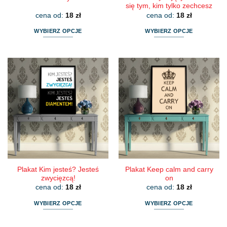
się tym, kim tylko zechcesz
cena od:
18
zł
cena od:
18
zł
WYBIERZ OPCJE
WYBIERZ OPCJE
Ten
Ten
produkt
produkt
ma
ma
wiele
wiele
wariantów.
wariantów.
Opcje
Opcje
można
można
wybrać
wybrać
na
na
stronie
stronie
produktu
produktu
Plakat Kim jesteś? Jesteś
Plakat Keep calm and carry
zwycięzcą!
on
cena od:
18
zł
cena od:
18
zł
WYBIERZ OPCJE
WYBIERZ OPCJE
Ten
Ten
produkt
produkt