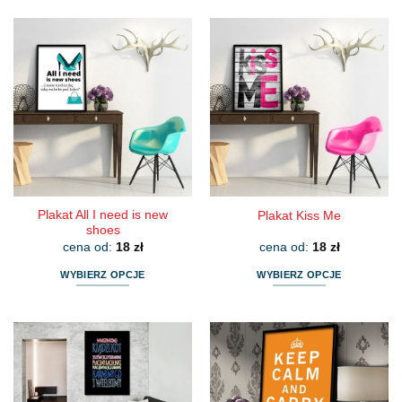
produkt
produkt
ma
ma
wiele
wiele
wariantów.
wariantów.
Opcje
Opcje
można
można
wybrać
wybrać
na
na
stronie
stronie
produktu
produktu
Plakat All I need is new
Plakat Kiss Me
shoes
cena od:
18
zł
cena od:
18
zł
WYBIERZ OPCJE
WYBIERZ OPCJE
Ten
Ten
produkt
produkt
ma
ma
wiele
wiele
wariantów.
wariantów.
Opcje
Opcje