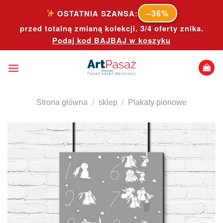
Skip
–36%
OSTATNIA SZANSA:
to
przed totalną zmianą kolekcji. 3/4 oferty znika.
content
Podaj kod
BAJBAJ
w koszyku
Strona główna
/
sklep
/
Plakaty pionowe