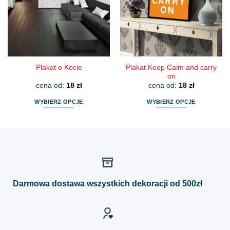
można
można
wybrać
wybrać
na
na
stronie
stronie
produktu
produktu
Plakat Keep Calm and carry
Plakat o Kocie
on
cena od:
18
zł
cena od:
18
zł
WYBIERZ OPCJE
WYBIERZ OPCJE
Ten
Ten
produkt
produkt
ma
ma
wiele
wiele
wariantów.
wariantów.
Opcje
Opcje
można
można
Darmowa dostawa wszystkich dekoracji od 500zł
wybrać
wybrać
na
na
stronie
stronie
produktu
produktu