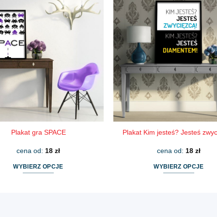
wiele
wiele
wariantów.
wariantów.
Opcje
Opcje
można
można
wybrać
wybrać
na
na
stronie
stronie
produktu
produktu
Plakat gra SPACE
Plakat Kim jesteś? Jesteś zwyc
cena od:
18
zł
cena od:
18
zł
WYBIERZ OPCJE
WYBIERZ OPCJE
Ten
Ten
produkt
produkt
ma
ma
wiele
wiele