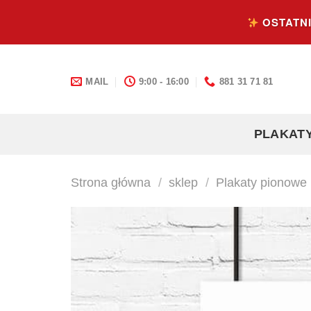
Skip
OSTATNI
to
content
MAIL
9:00 - 16:00
881 31 71 81
PLAKAT
Strona główna
/
sklep
/
Plakaty pionowe