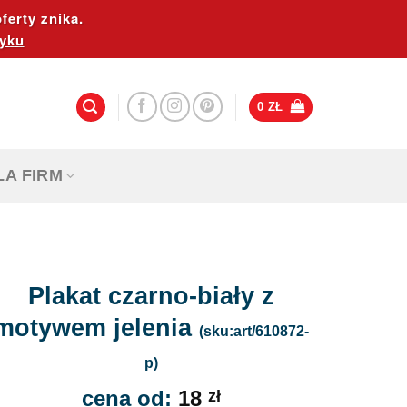
ferty znika.
yku
0
ZŁ
LA FIRM
Plakat czarno-biały z
motywem jelenia
(sku:art/610872-
p)
cena od:
18
zł