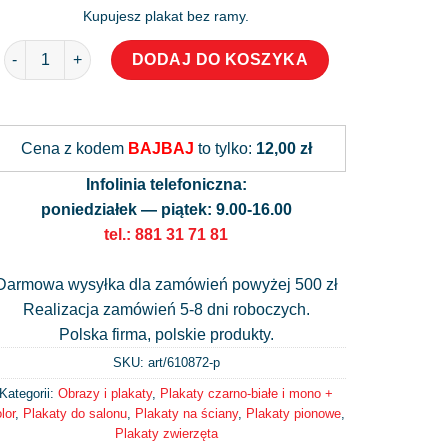
Kupujesz plakat bez ramy.
ilość Plakat czarno-biały z motywem jelenia
DODAJ DO KOSZYKA
Alternative:
Cena z kodem
BAJBAJ
to tylko:
12,00 zł
Infolinia telefoniczna:
poniedziałek — piątek: 9.00-16.00
tel.: 881 31 71 81
Darmowa wysyłka dla zamówień powyżej 500 zł
Realizacja zamówień 5-8 dni roboczych.
Polska firma, polskie produkty.
SKU: art/
610872-p
Kategorii:
Obrazy i plakaty
,
Plakaty czarno-białe i mono +
lor
,
Plakaty do salonu
,
Plakaty na ściany
,
Plakaty pionowe
,
Plakaty zwierzęta