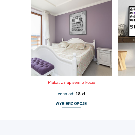
wiele
wariantów.
Opcje
można
wybrać
na
stronie
produktu
Plakat z napisem o kocie
cena od:
18
zł
WYBIERZ OPCJE
Ten
produkt
ma
wiele