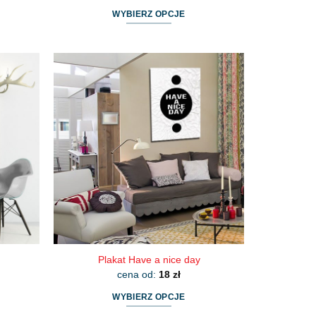
WYBIERZ OPCJE
Ten
produkt
ma
wiele
wariantów.
Opcje
można
wybrać
na
stronie
produktu
Plakat Have a nice day
cena od:
18
zł
WYBIERZ OPCJE
Ten