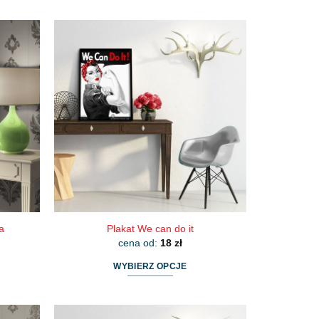
produkt
ma
wiele
wariantów.
Opcje
można
wybrać
na
stronie
produktu
a
Plakat We can do it
cena od:
18
zł
WYBIERZ OPCJE
Ten
produkt
ma