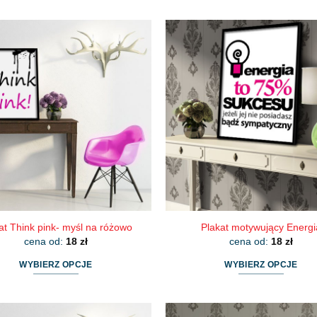
produkt
produkt
ma
ma
wiele
wiele
wariantów.
wariantów.
Opcje
Opcje
można
można
wybrać
wybrać
na
na
stronie
stronie
produktu
produktu
at Think pink- myśl na różowo
Plakat motywujący Energi
cena od:
18
zł
cena od:
18
zł
WYBIERZ OPCJE
WYBIERZ OPCJE
Ten
Ten
produkt
produkt
ma
ma