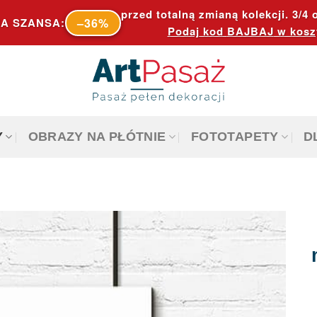
przed totalną zmianą kolekcji. 3/4 o
–36%
A SZANSA:
Podaj kod
BAJBAJ
w kosz
Y
OBRAZY NA PŁÓTNIE
FOTOTAPETY
D