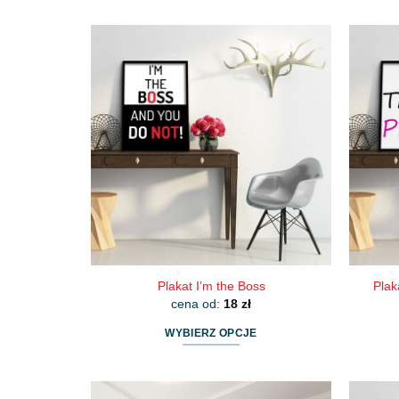
produkt
ma
wiele
wariantów.
Opcje
można
wybrać
na
stronie
produktu
Plakat I’m the Boss
Plak
cena od:
18
zł
WYBIERZ OPCJE
Ten
produkt
ma