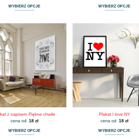
WYBIERZ OPCJE
WYBIERZ OPCJE
Ten
Ten
produkt
produkt
ma
ma
wiele
wiele
wariantów.
wariantów.
Opcje
Opcje
można
można
wybrać
wybrać
na
na
stronie
stronie
produktu
produktu
kat z napisem Piękne chwile
Plakat I love NY
cena od:
18
zł
cena od:
18
zł
WYBIERZ OPCJE
WYBIERZ OPCJE
Ten
Ten