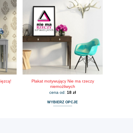
wiele
wariantów.
Opcje
można
wybrać
na
stronie
produktu
Plakat motywujący Nie ma rzeczy
ięzcą!
niemożliwych
cena od:
18
zł
WYBIERZ OPCJE
Ten
produkt
ma
wiele