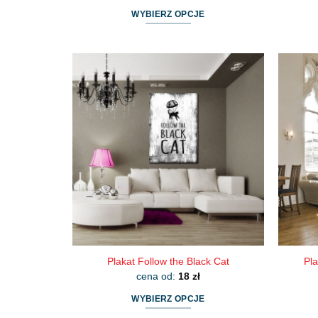
WYBIERZ OPCJE
Ten
produkt
ma
wiele
wariantów.
Opcje
można
wybrać
na
stronie
produktu
Plakat Follow the Black Cat
Pla
cena od:
18
zł
WYBIERZ OPCJE
Ten