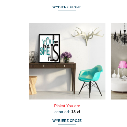
WYBIERZ OPCJE
Ten
produkt
ma
wiele
wariantów.
Opcje
można
wybrać
na
stronie
produktu
Plakat You are
cena od:
18
zł
WYBIERZ OPCJE