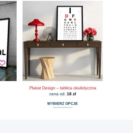
ma
wiele
wariantów.
Opcje
można
wybrać
na
stronie
produktu
Plakat Design – tablica okulistyczna
cena od:
18
zł
WYBIERZ OPCJE
Ten
produkt
ma
wiele