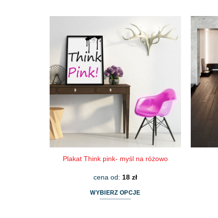
Ten
produkt
ma
wiele
wariantów.
Opcje
można
wybrać
na
stronie
produktu
Plakat Think pink- myśl na różowo
cena od:
18
zł
WYBIERZ OPCJE
Ten
produkt