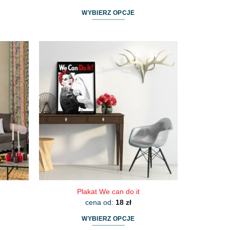
WYBIERZ OPCJE
Ten
produkt
ma
wiele
wariantów.
Opcje
można
wybrać
na
stronie
produktu
Plakat We can do it
cena od:
18
zł
WYBIERZ OPCJE