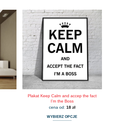
Ten
produkt
ma
wiele
wariantów.
Opcje
można
wybrać
na
stronie
produktu
Plakat Keep Calm and accep the fact
I’m the Boss
cena od:
18
zł
WYBIERZ OPCJE
Ten
produkt