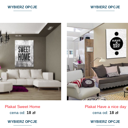
WYBIERZ OPCJE
WYBIERZ OPCJE
Ten
Ten
produkt
produkt
ma
ma
wiele
wiele
wariantów.
wariantów.
Opcje
Opcje
można
można
wybrać
wybrać
na
na
stronie
stronie
produktu
produktu
Plakat Sweet Home
Plakat Have a nice day
cena od:
18
zł
cena od:
18
zł
WYBIERZ OPCJE
WYBIERZ OPCJE