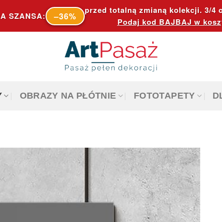
przed totalną zmianą kolekcji. 3/4 o
–36%
A SZANSA:
Podaj kod
BAJBAJ
w kosz
Y
OBRAZY NA PŁÓTNIE
FOTOTAPETY
D