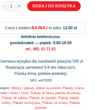
ilość Plakat - Czarno -białe kwiaty
DODAJ DO KOSZYKA
Alternative:
Cena z kodem
BAJBAJ
to tylko:
12,00 zł
Infolinia telefoniczna:
poniedziałek — piątek: 9.00-16.00
tel.: 881 31 71 81
Darmowa wysyłka dla zamówień powyżej 500 zł
Realizacja zamówień 5-8 dni roboczych.
Polska firma, polskie produkty.
SKU: art/
70283
tegorii:
Obrazy i plakaty
,
plakat na prezent
,
Plakaty czarno-
białe i mono + kolor
,
Plakaty do biura
,
plakaty do pokoju
,
Plakaty do salonu
,
Plakaty do sypialni
,
Plakaty kwiaty,
rośliny
,
Plakaty na korytarz
,
Plakaty na ściany
,
Plakaty
pionowe