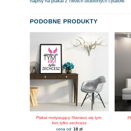
napisy na plakat z Twoich ulubionych cytatów.
PODOBNE PRODUKTY
Plakat motywujący Staniesz się tym,
P
kim tylko zechcesz
cena od:
18
zł