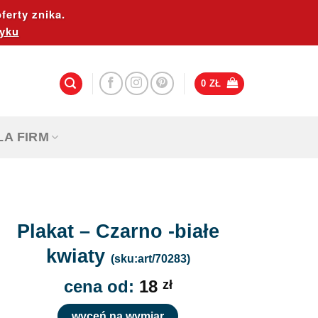
ferty znika.
yku
0
ZŁ
LA FIRM
Plakat – Czarno -białe
kwiaty
(sku:art/70283)
cena od:
18
zł
wyceń na wymiar