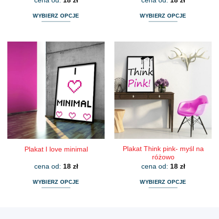
cena od:
18
zł
cena od:
18
zł
WYBIERZ OPCJE
WYBIERZ OPCJE
Ten
Ten
produkt
produkt
ma
ma
wiele
wiele
wariantów.
wariantów.
Opcje
Opcje
można
można
wybrać
wybrać
na
na
stronie
stronie
produktu
produktu
Plakat Think pink- myśl na
Plakat I love minimal
różowo
cena od:
18
zł
cena od:
18
zł
WYBIERZ OPCJE
WYBIERZ OPCJE
Ten
Ten
produkt
produkt
ma
ma