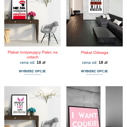
Plakat motywujący Palec na
Plakat Odwaga
ustach
cena od:
18
zł
cena od:
18
zł
WYBIERZ OPCJE
WYBIERZ OPCJE
Ten
Ten
produkt
produkt
ma
ma
wiele
wiele
wariantów.
wariantów.
Opcje
Opcje
można
można
wybrać
wybrać
na
na