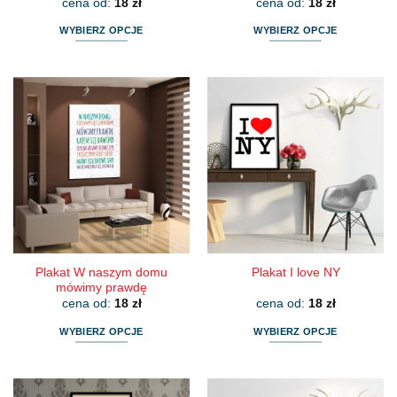
cena od:
18
zł
cena od:
18
zł
WYBIERZ OPCJE
WYBIERZ OPCJE
Ten
Ten
produkt
produkt
ma
ma
wiele
wiele
wariantów.
wariantów.
Opcje
Opcje
można
można
wybrać
wybrać
na
na
stronie
stronie
produktu
produktu
Plakat W naszym domu
Plakat I love NY
mówimy prawdę
cena od:
18
zł
cena od:
18
zł
WYBIERZ OPCJE
WYBIERZ OPCJE
Ten
Ten
produkt
produkt
ma
ma