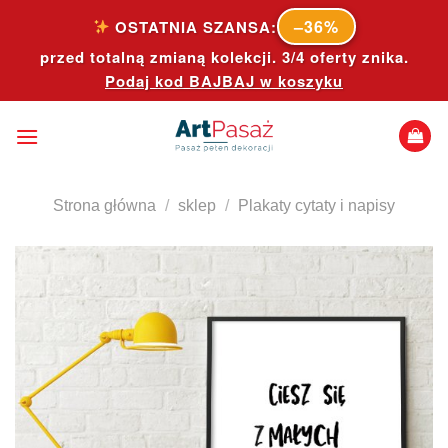
Skip
–36%
OSTATNIA SZANSA:
to
przed totalną zmianą kolekcji. 3/4 oferty znika.
content
Podaj kod
BAJBAJ
w koszyku
Strona główna
/
sklep
/
Plakaty cytaty i napisy