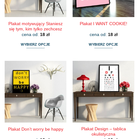
stronie
stronie
produktu
produktu
Plakat motywujący Staniesz
Plakat I WANT COOKIE!
się tym, kim tylko zechcesz
cena od:
18
zł
cena od:
18
zł
WYBIERZ OPCJE
WYBIERZ OPCJE
Ten
Ten
produkt
produkt
ma
ma
wiele
wiele
wariantów.
wariantów.
Opcje
Opcje
można
można
wybrać
wybrać
na
na
stronie
stronie
produktu
produktu
Plakat Design – tablica
Plakat Don’t worry be happy
okulistyczna