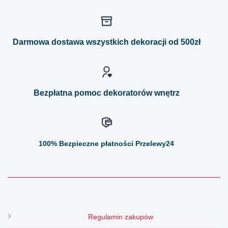
wiele
wiele
wariantów.
wariantów.
Opcje
Opcje
można
można
Darmowa dostawa wszystkich dekoracji od 500zł
wybrać
wybrać
na
na
stronie
stronie
produktu
produktu
Bezpłatna pomoc dekoratorów wnętrz
100%
Bezpieczne płatności Przelewy24
Regulamin zakupów