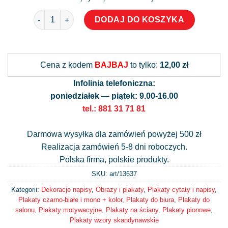
ilość Plakat - ciesz się z małych rzeczy!
DODAJ DO KOSZYKA
Alternative:
Cena z kodem
BAJBAJ
to tylko:
12,00 zł
Infolinia telefoniczna:
poniedziałek — piątek: 9.00-16.00
tel.: 881 31 71 81
Darmowa wysyłka dla zamówień powyżej 500 zł
Realizacja zamówień 5-8 dni roboczych.
Polska firma, polskie produkty.
SKU: art/
13637
Kategorii:
Dekoracje napisy
,
Obrazy i plakaty
,
Plakaty cytaty i napisy
,
Plakaty czarno-białe i mono + kolor
,
Plakaty do biura
,
Plakaty do
salonu
,
Plakaty motywacyjne
,
Plakaty na ściany
,
Plakaty pionowe
,
Plakaty wzory skandynawskie