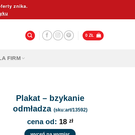
ferty znika.
yku
0
ZŁ
LA FIRM
Plakat – bzykanie
odmładza
(sku:art/13592)
cena od:
18
zł
wyceń na wymiar