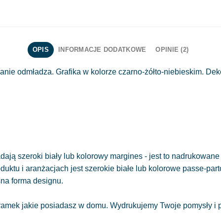
OPIS
INFORMACJE DODATKOWE
OPINIE (2)
nie odmładza. Grafika w kolorze czarno-żółto-niebieskim. Dek
ają szeroki biały lub kolorowy margines - jest to nadrukowane 
oduktu i aranżacjach jest szerokie białe lub kolorowe passe-part
sna forma designu.
amek jakie posiadasz w domu. Wydrukujemy Twoje pomysły i pr