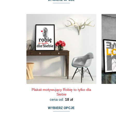
Ten
produkt
ma
wiele
wariantów.
Opcje
można
wybrać
na
stronie
produktu
Plakat motywujący Robię to tylko dla
Siebie
cena od:
18
zł
WYBIERZ OPCJE
Ten