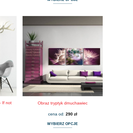
Ten
produkt
ma
wiele
wariantów.
Opcje
można
wybrać
na
stronie
produktu
 If not
Obraz tryptyk dmuchawiec
cena od:
290
zł
WYBIERZ OPCJE
Ten