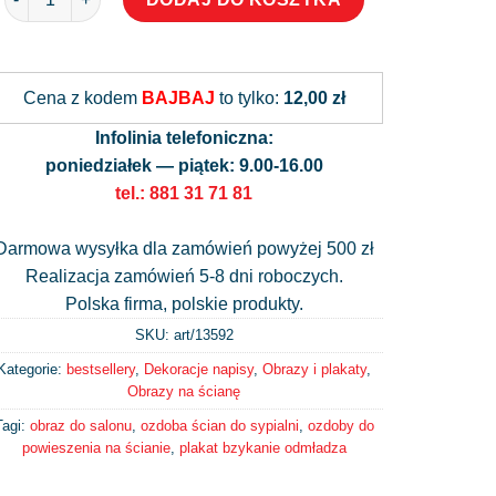
Alternative:
Cena z kodem
BAJBAJ
to tylko:
12,00 zł
Infolinia telefoniczna:
poniedziałek — piątek: 9.00-16.00
tel.: 881 31 71 81
Darmowa wysyłka dla zamówień powyżej 500 zł
Realizacja zamówień 5-8 dni roboczych.
Polska firma, polskie produkty.
SKU: art/
13592
Kategorie:
bestsellery
,
Dekoracje napisy
,
Obrazy i plakaty
,
Obrazy na ścianę
Tagi:
obraz do salonu
,
ozdoba ścian do sypialni
,
ozdoby do
powieszenia na ścianie
,
plakat bzykanie odmładza