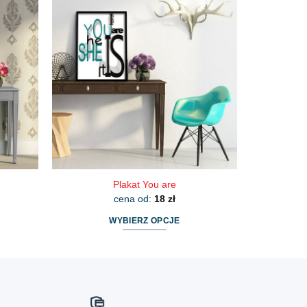
wiele
wariantów.
Opcje
można
wybrać
na
stronie
produktu
Plakat You are
cena od:
18
zł
WYBIERZ OPCJE
Ten
produkt
ma
wiele
wariantów.