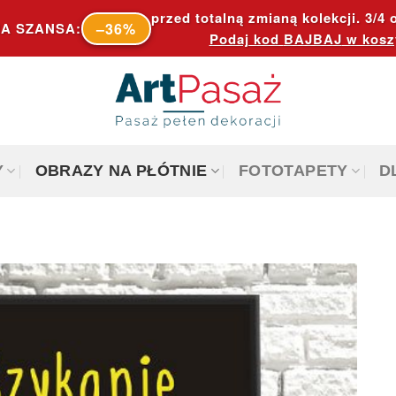
przed totalną zmianą kolekcji. 3/4 o
–36%
A SZANSA:
Podaj kod
BAJBAJ
w kosz
Y
OBRAZY NA PŁÓTNIE
FOTOTAPETY
D