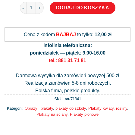
ilość Plakat botaniczny - Lilia złotogłów
DODAJ DO KOSZYKA
Alternative:
Cena z kodem
BAJBAJ
to tylko:
12,00 zł
Infolinia telefoniczna:
poniedziałek — piątek: 9.00-16.00
tel.: 881 31 71 81
Darmowa wysyłka dla zamówień powyżej 500 zł
Realizacja zamówień 5-8 dni roboczych.
Polska firma, polskie produkty.
SKU: art/
71341
Kategorii:
Obrazy i plakaty
,
plakaty do szkoły
,
Plakaty kwiaty, rośliny
,
Plakaty na ściany
,
Plakaty pionowe