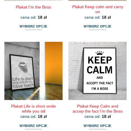
Plakat Keep calm and carry
Plakat I’m the Boss
on
cena od:
18
zł
cena od:
18
zł
WYBIERZ OPCJE
WYBIERZ OPCJE
Ten
Ten
produkt
produkt
ma
ma
wiele
wiele
wariantów.
wariantów.
Opcje
Opcje
można
można
wybrać
wybrać
na
na
stronie
stronie
produktu
produktu
Plakat Life is short smile
Plakat Keep Calm and
while you stil
accep the fact I’m the Boss
cena od:
18
zł
cena od:
18
zł
WYBIERZ OPCJE
WYBIERZ OPCJE