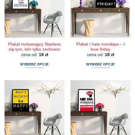
Opcje
Opcje
można
można
wybrać
wybrać
na
na
stronie
stronie
produktu
produktu
Plakat motywujący Staniesz
Plakat I hate mondays – I
się tym, kim tylko zechcesz
love friday
cena od:
18
zł
cena od:
18
zł
WYBIERZ OPCJE
WYBIERZ OPCJE
Ten
Ten
produkt
produkt
ma
ma
wiele
wiele
wariantów.
wariantów.
Opcje
Opcje
można
można
wybrać
wybrać
na
na
stronie
stronie
produktu
produktu