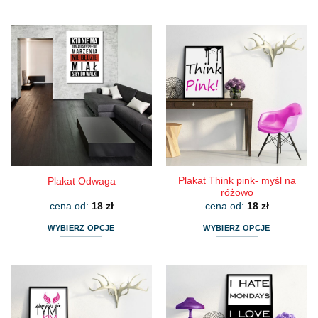
Ten
Ten
produkt
produkt
ma
ma
wiele
wiele
wariantów.
wariantów.
Opcje
Opcje
można
można
wybrać
wybrać
na
na
stronie
stronie
produktu
produktu
Plakat Think pink- myśl na
Plakat Odwaga
różowo
cena od:
18
zł
cena od:
18
zł
WYBIERZ OPCJE
WYBIERZ OPCJE
Ten
Ten
produkt
produkt
ma
ma
wiele
wiele
wariantów.
wariantów.