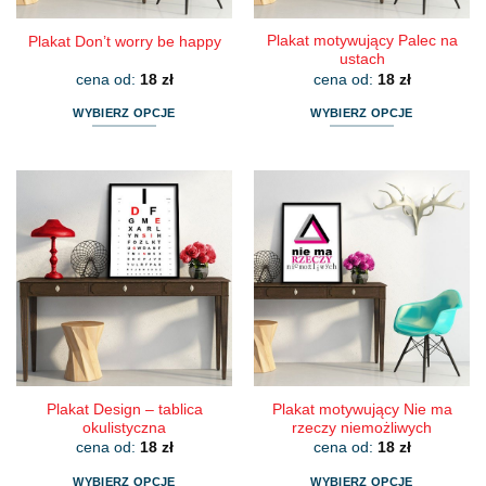
Plakat motywujący Palec na
Plakat Don’t worry be happy
ustach
cena od:
18
zł
cena od:
18
zł
WYBIERZ OPCJE
WYBIERZ OPCJE
Ten
Ten
produkt
produkt
ma
ma
wiele
wiele
wariantów.
wariantów.
Opcje
Opcje
można
można
wybrać
wybrać
na
na
stronie
stronie
produktu
produktu
Plakat Design – tablica
Plakat motywujący Nie ma
okulistyczna
rzeczy niemożliwych
cena od:
18
zł
cena od:
18
zł
WYBIERZ OPCJE
WYBIERZ OPCJE