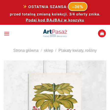
Skip
–36%
OSTATNIA SZANSA:
to
przed totalną zmianą kolekcji. 3/4 oferty znika.
content
Podaj kod
BAJBAJ
w koszyku
Strona główna
/
sklep
/
Plakaty kwiaty, rośliny