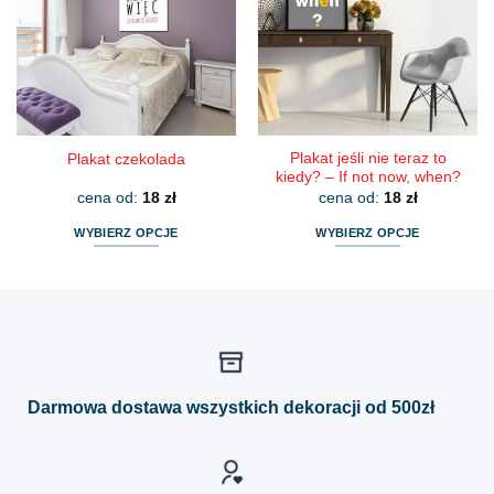
można
można
wybrać
wybrać
na
na
stronie
stronie
produktu
produktu
Plakat jeśli nie teraz to
Plakat czekolada
kiedy? – If not now, when?
cena od:
18
zł
cena od:
18
zł
WYBIERZ OPCJE
WYBIERZ OPCJE
Ten
Ten
produkt
produkt
ma
ma
wiele
wiele
wariantów.
wariantów.
Opcje
Opcje
można
można
Darmowa dostawa wszystkich dekoracji od 500zł
wybrać
wybrać
na
na
stronie
stronie
produktu
produktu