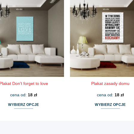
ma
ma
wiele
wiele
wariantów.
wariantów.
Opcje
Opcje
można
można
wybrać
wybrać
na
na
stronie
stronie
produktu
produktu
Plakat Don’t forget to love
Plakat zasady domu
cena od:
18
zł
cena od:
18
zł
WYBIERZ OPCJE
WYBIERZ OPCJE
Ten
Ten
produkt
produkt
ma
ma
wiele
wiele