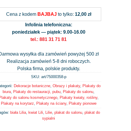
Alternative:
Cena z kodem
BAJBAJ
to tylko:
12,00 zł
Infolinia telefoniczna:
poniedziałek — piątek: 9.00-16.00
tel.: 881 31 71 81
Darmowa wysyłka dla zamówień powyżej 500 zł
Realizacja zamówień 5-8 dni roboczych.
Polska firma, polskie produkty.
SKU: art/
75000358-p
tegorii:
Dekoracje botaniczne
,
Obrazy i plakaty
,
Plakaty do
biura
,
Plakaty do restauracji, pubu
,
Plakaty do salonu
,
Plakaty do salonu kosmetycznego
,
Plakaty kwiaty, rośliny
,
Plakaty na korytarz
,
Plakaty na ściany
,
Plakaty pionowe
agów:
biała Lilia
,
kwiat Lili
,
Lilie
,
plakat do salonu
,
plakat do
sypialni