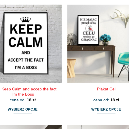
produkt
produkt
ma
ma
wiele
wiele
wariantów.
wariantów.
Opcje
Opcje
można
można
wybrać
wybrać
na
na
stronie
stronie
produktu
produktu
t Keep Calm and accep the fact
Plakat Cel
I’m the Boss
cena od:
18
zł
cena od:
18
zł
WYBIERZ OPCJE
WYBIERZ OPCJE
Ten
Ten
produkt
produkt