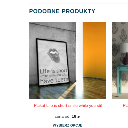
PODOBNE PRODUKTY
Plakat Life is short smile while you stil
Pl
cena od:
18
zł
WYBIERZ OPCJE