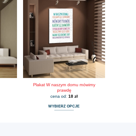
ma
wiele
wariantów.
Opcje
można
wybrać
na
stronie
produktu
Plakat W naszym domu mówimy
prawdę
cena od:
18
zł
WYBIERZ OPCJE
Ten
produkt
ma
wiele