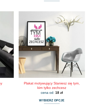
Ten
produkt
ma
wiele
wariantów.
Opcje
można
wybrać
na
stronie
produktu
Plakat motywujący Staniesz się tym,
my
kim tylko zechcesz
cena od:
18
zł
WYBIERZ OPCJE
Ten