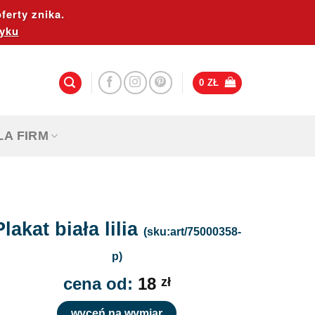
ferty znika.
yku
0
ZŁ
LA FIRM
Plakat biała lilia
(sku:art/75000358-
p)
cena od:
18
zł
wyceń na wymiar