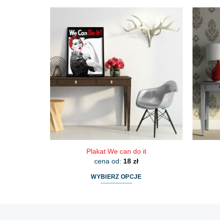
produkt
ma
wiele
wariantów.
Opcje
można
wybrać
na
stronie
produktu
Plakat We can do it
cena od:
18
zł
WYBIERZ OPCJE
Ten
produkt
ma