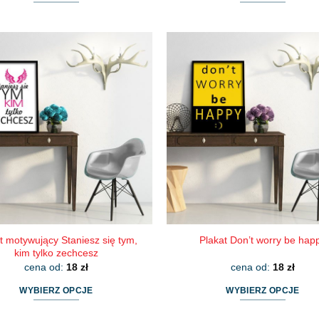
Ten
Ten
produkt
produkt
ma
ma
wiele
wiele
wariantów.
wariantów.
Opcje
Opcje
można
można
wybrać
wybrać
na
na
stronie
stronie
produktu
produktu
t motywujący Staniesz się tym,
Plakat Don’t worry be hap
kim tylko zechcesz
cena od:
18
zł
cena od:
18
zł
WYBIERZ OPCJE
WYBIERZ OPCJE
Ten
Ten