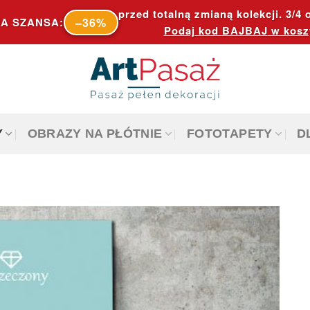
przed totalną zmianą kolekcji. 3/4 o
–36%
A SZANSA:
Podaj kod
BAJBAJ
w kosz
Y
OBRAZY NA PŁÓTNIE
FOTOTAPETY
D