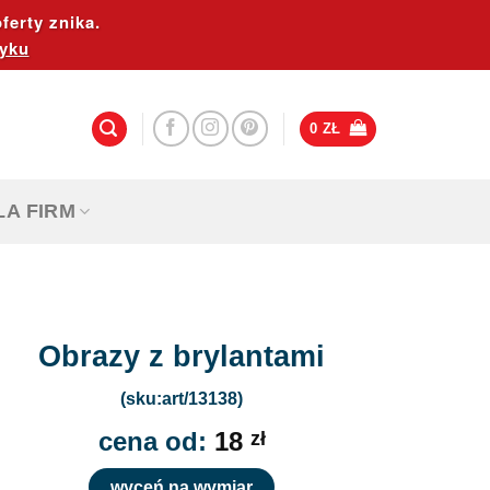
ferty znika.
yku
0
ZŁ
LA FIRM
Obrazy z brylantami
(sku:art/13138)
cena od:
18
zł
wyceń na wymiar