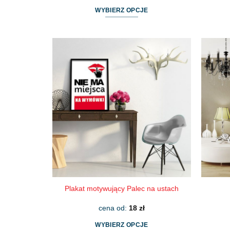
WYBIERZ OPCJE
Ten
produkt
ma
wiele
wariantów.
Opcje
można
wybrać
na
stronie
produktu
Plakat motywujący Palec na ustach
cena od:
18
zł
WYBIERZ OPCJE