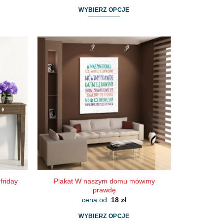
WYBIERZ OPCJE
Ten
produkt
ma
wiele
wariantów.
Opcje
można
wybrać
na
stronie
produktu
Plakat W naszym domu mówimy
friday
prawdę
cena od:
18
zł
WYBIERZ OPCJE