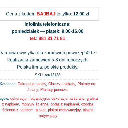
Alternative:
Cena z kodem
BAJBAJ
to tylko:
12,00 zł
Infolinia telefoniczna:
poniedziałek — piątek: 9.00-16.00
tel.: 881 31 71 81
Darmowa wysyłka dla zamówień powyżej 500 zł
Realizacja zamówień 5-8 dni roboczych.
Polska firma, polskie produkty.
SKU: art/
13138
Kategorie:
Dekoracje napisy
,
Obrazy i plakaty
,
Plakaty na
ściany
,
Plakaty pionowe
agów:
dekoracja motywacyjna
,
dekoracje na ściany
,
grafika
z napisem
,
motywy ścienne
,
obraz z napisami
,
ozdoba
ścienna z napisem
,
plakat
,
plakat motywacyjny
,
plakat
motywujący