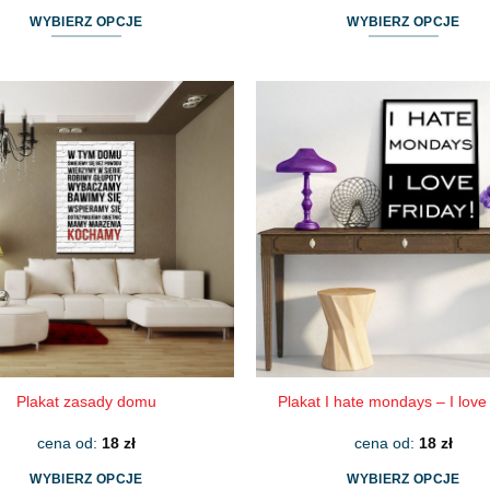
WYBIERZ OPCJE
WYBIERZ OPCJE
Ten
Ten
produkt
produkt
ma
ma
wiele
wiele
wariantów.
wariantów.
Opcje
Opcje
można
można
wybrać
wybrać
na
na
stronie
stronie
produktu
produktu
Plakat zasady domu
Plakat I hate mondays – I love 
cena od:
18
zł
cena od:
18
zł
WYBIERZ OPCJE
WYBIERZ OPCJE