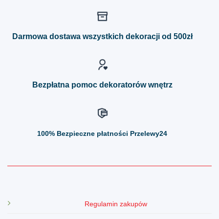
wiele
wiele
wariantów.
wariantów.
Opcje
Opcje
można
można
Darmowa dostawa wszystkich dekoracji od 500zł
wybrać
wybrać
na
na
stronie
stronie
produktu
produktu
Bezpłatna pomoc dekoratorów wnętrz
100%
Bezpieczne płatności Przelewy24
Regulamin zakupów