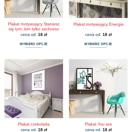
na
na
stronie
stronie
produktu
produktu
Plakat motywujący Staniesz
Plakat motywujący Energia
się tym, kim tylko zechcesz
cena od:
18
zł
cena od:
18
zł
WYBIERZ OPCJE
WYBIERZ OPCJE
Ten
Ten
produkt
produkt
ma
ma
wiele
wiele
wariantów.
wariantów.
Opcje
Opcje
można
można
wybrać
wybrać
na
na
stronie
stronie
produktu
produktu
Plakat czekolada
Plakat You are
cena od:
18
zł
cena od:
18
zł