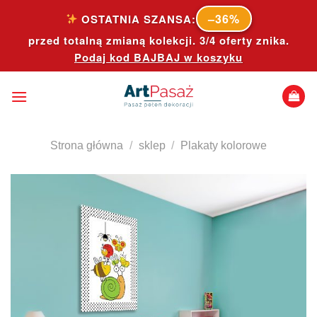
Skip
–36%
OSTATNIA SZANSA:
to
przed totalną zmianą kolekcji. 3/4 oferty znika.
content
Podaj kod
BAJBAJ
w koszyku
Strona główna
/
sklep
/
Plakaty kolorowe