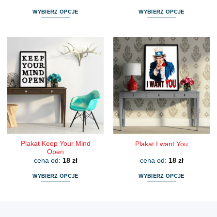
WYBIERZ OPCJE
WYBIERZ OPCJE
Ten
Ten
produkt
produkt
ma
ma
wiele
wiele
wariantów.
wariantów.
Opcje
Opcje
można
można
wybrać
wybrać
na
na
stronie
stronie
produktu
produktu
Plakat Keep Your Mind
Plakat I want You
Open
cena od:
18
zł
cena od:
18
zł
WYBIERZ OPCJE
WYBIERZ OPCJE
Ten
Ten
produkt
produkt
ma
ma