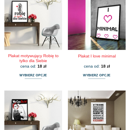
Plakat motywujący Robię to
Plakat I love minimal
tylko dla Siebie
cena od:
18
zł
cena od:
18
zł
WYBIERZ OPCJE
WYBIERZ OPCJE
Ten
Ten
produkt
produkt
ma
ma
wiele
wiele
wariantów.
wariantów.
Opcje
Opcje
można
można
wybrać
wybrać