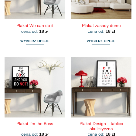
na
na
stronie
stronie
produktu
produktu
Plakat We can do it
Plakat zasady domu
cena od:
18
zł
cena od:
18
zł
WYBIERZ OPCJE
WYBIERZ OPCJE
Ten
Ten
produkt
produkt
ma
ma
wiele
wiele
wariantów.
wariantów.
Opcje
Opcje
można
można
wybrać
wybrać
na
na
stronie
stronie
produktu
produktu
Plakat Design – tablica
Plakat I’m the Boss
okulistyczna
cena od:
18
zł
cena od:
18
zł