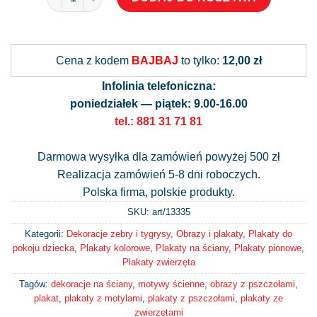
Alternative:
Cena z kodem
BAJBAJ
to tylko:
12,00 zł
Infolinia telefoniczna:
poniedziałek — piątek: 9.00-16.00
tel.: 881 31 71 81
Darmowa wysyłka dla zamówień powyżej 500 zł
Realizacja zamówień 5-8 dni roboczych.
Polska firma, polskie produkty.
SKU: art/
13335
Kategorii:
Dekoracje zebry i tygrysy
,
Obrazy i plakaty
,
Plakaty do
pokoju dziecka
,
Plakaty kolorowe
,
Plakaty na ściany
,
Plakaty pionowe
,
Plakaty zwierzęta
Tagów:
dekoracje na ściany
,
motywy ścienne
,
obrazy z pszczołami
,
plakat
,
plakaty z motylami
,
plakaty z pszczołami
,
plakaty ze
zwierzętami