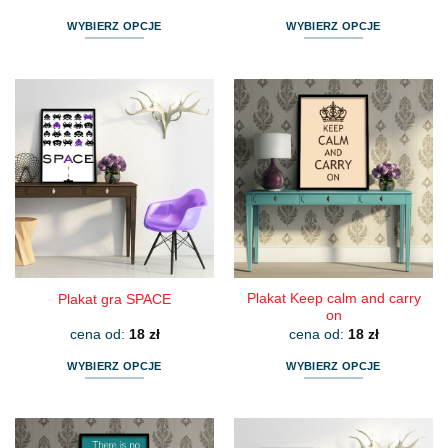
WYBIERZ OPCJE
WYBIERZ OPCJE
Ten
Ten
produkt
produkt
ma
ma
wiele
wiele
wariantów.
wariantów.
Opcje
Opcje
można
można
wybrać
wybrać
na
na
stronie
stronie
produktu
produktu
Plakat Keep calm and carry
Plakat gra SPACE
on
cena od:
18
zł
cena od:
18
zł
WYBIERZ OPCJE
WYBIERZ OPCJE
Ten
Ten
produkt
produkt
ma
ma