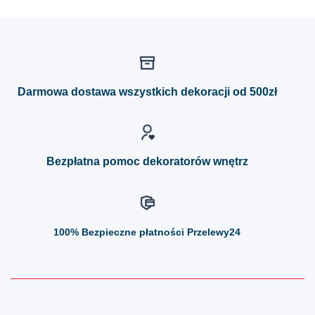
produkt
produkt
ma
ma
wiele
wiele
wariantów.
wariantów.
Opcje
Opcje
można
można
Darmowa dostawa wszystkich dekoracji od 500zł
wybrać
wybrać
na
na
stronie
stronie
produktu
produktu
Bezpłatna pomoc dekoratorów wnętrz
100%
Bezpieczne płatności Przelewy24