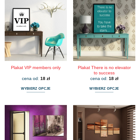
Plakat There is no elevator
Plakat VIP members only
to success
cena od:
18
zł
cena od:
18
zł
WYBIERZ OPCJE
WYBIERZ OPCJE
Ten
Ten
produkt
produkt
ma
ma
wiele
wiele
wariantów.
wariantów.
Opcje
Opcje
można
można