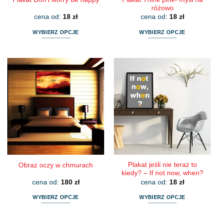
różowo
cena od:
18
zł
cena od:
18
zł
WYBIERZ OPCJE
WYBIERZ OPCJE
Ten
Ten
produkt
produkt
ma
ma
wiele
wiele
wariantów.
wariantów.
Opcje
Opcje
można
można
wybrać
wybrać
na
na
stronie
stronie
produktu
produktu
Plakat jeśli nie teraz to
Obraz oczy w chmurach
kiedy? – If not now, when?
cena od:
180
zł
cena od:
18
zł
WYBIERZ OPCJE
WYBIERZ OPCJE
Ten
Ten