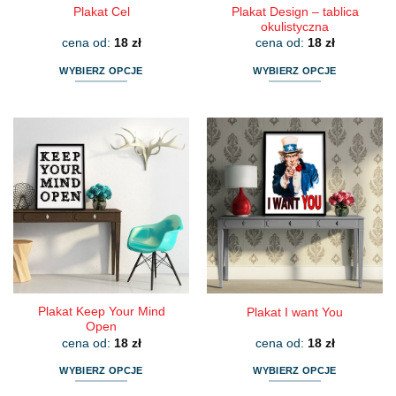
Plakat Design – tablica
Plakat Cel
okulistyczna
cena od:
18
zł
cena od:
18
zł
WYBIERZ OPCJE
WYBIERZ OPCJE
Ten
Ten
produkt
produkt
ma
ma
wiele
wiele
wariantów.
wariantów.
Opcje
Opcje
można
można
wybrać
wybrać
na
na
stronie
stronie
produktu
produktu
Plakat Keep Your Mind
Plakat I want You
Open
cena od:
18
zł
cena od:
18
zł
WYBIERZ OPCJE
WYBIERZ OPCJE
Ten
Ten