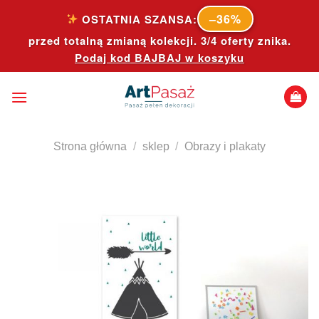
Skip
–36%
OSTATNIA SZANSA:
to
przed totalną zmianą kolekcji. 3/4 oferty znika.
content
Podaj kod
BAJBAJ
w koszyku
Strona główna
/
sklep
/
Obrazy i plakaty