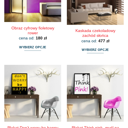
wybrać
wybrać
na
na
stronie
stronie
produktu
produktu
Obraz cyfrowy fioletowy
Kaskada czekoladowy
rower
zachód słońca
cena od:
180
zł
cena od:
477
zł
WYBIERZ OPCJE
WYBIERZ OPCJE
Ten
Ten
produkt
produkt
ma
ma
wiele
wiele
wariantów.
wariantów.
Opcje
Opcje
można
można
wybrać
wybrać
na
na
stronie
stronie
produktu
produktu
Plakat Think pink- myśl na
Plakat Don’t worry be happy