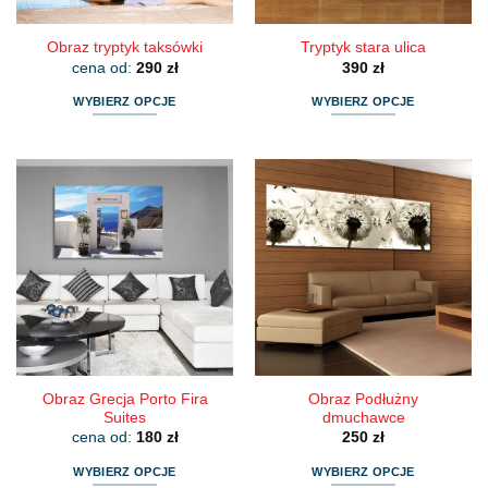
produktu
Obraz tryptyk taksówki
Tryptyk stara ulica
cena od:
290
zł
390
zł
WYBIERZ OPCJE
WYBIERZ OPCJE
Ten
Ten
produkt
produkt
ma
ma
wiele
wiele
wariantów.
wariantów.
Opcje
Opcje
można
można
wybrać
wybrać
na
na
stronie
stronie
produktu
produktu
Obraz Grecja Porto Fira
Obraz Podłużny
Suites
dmuchawce
cena od:
180
zł
250
zł
WYBIERZ OPCJE
WYBIERZ OPCJE