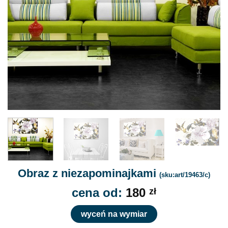
Obraz z niezapominajkami
(sku:art/19463/c)
cena od:
180
zł
wyceń na wymiar