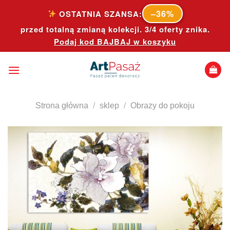
Skip
–36%
OSTATNIA SZANSA:
to
przed totalną zmianą kolekcji. 3/4 oferty znika.
content
Podaj kod
BAJBAJ
w koszyku
Strona główna
/
sklep
/
Obrazy do pokoju