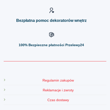
na
na
stronie
stronie
produktu
produktu
Bezpłatna pomoc dekoratorów wnętrz
100%
Bezpieczne płatności Przelewy24
Regulamin zakupów
Reklamacje i zwroty
Czas dostawy