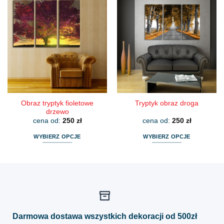
wiele
wiele
wariantów.
wariantów.
Opcje
Opcje
można
można
wybrać
wybrać
na
na
stronie
stronie
produktu
produktu
Obraz tryptyk fioletowe
Tryptyk obraz droga
drzewo
cena od:
250
zł
cena od:
250
zł
WYBIERZ OPCJE
WYBIERZ OPCJE
Ten
Ten
produkt
produkt
ma
ma
wiele
wiele
wariantów.
wariantów.
Opcje
Opcje
można
można
Darmowa dostawa wszystkich dekoracji od 500zł
wybrać
wybrać