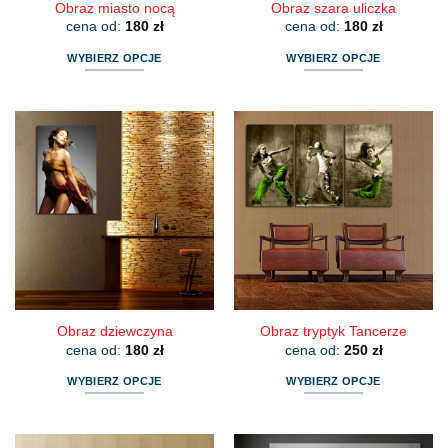
Obraz miasto nocą
Obraz szara uliczka
cena od:
180
zł
cena od:
180
zł
WYBIERZ OPCJE
WYBIERZ OPCJE
Ten
Ten
produkt
produkt
ma
ma
wiele
wiele
wariantów.
wariantów.
Opcje
Opcje
można
można
wybrać
wybrać
na
na
stronie
stronie
produktu
produktu
Obraz dziewczyna
Obraz tryptyk Tancerze
cena od:
180
zł
cena od:
250
zł
WYBIERZ OPCJE
WYBIERZ OPCJE
Ten
Ten
produkt
produkt
ma
ma