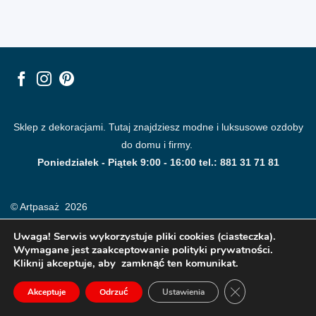
Sklep z dekoracjami. Tutaj znajdziesz modne i luksusowe ozdoby
do domu i firmy.
Poniedziałek - Piątek 9:00 - 16:00 tel.: 881 31 71 81
© Artpasaż 2026
Uwaga! Serwis wykorzystuje pliki cookies (ciasteczka).
Wymagane jest zaakceptowanie polityki prywatności.
Kliknij akceptuje, aby zamknąć ten komunikat.
ZAMKNIJ PANE
Akceptuje
Odrzuć
Ustawienia
Modne plakaty, obrazy, fototapety i dekoracje na ściany.