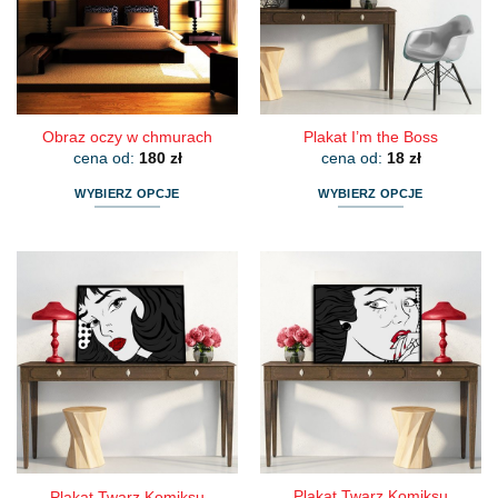
można
można
wybrać
wybrać
na
na
stronie
stronie
produktu
produktu
Obraz oczy w chmurach
Plakat I’m the Boss
cena od:
180
zł
cena od:
18
zł
WYBIERZ OPCJE
WYBIERZ OPCJE
Ten
Ten
produkt
produkt
ma
ma
wiele
wiele
wariantów.
wariantów.
Opcje
Opcje
można
można
wybrać
wybrać
na
na
stronie
stronie
produktu
produktu
Plakat Twarz Komiksu
Plakat Twarz Komiksu