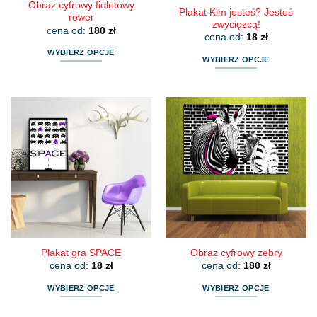
Obraz cyfrowy fioletowy
Plakat Kim jesteś? Jesteś
rower
zwycięzcą!
cena od:
180
zł
cena od:
18
zł
WYBIERZ OPCJE
WYBIERZ OPCJE
Ten
Ten
produkt
produkt
ma
ma
wiele
wiele
wariantów.
wariantów.
Opcje
Opcje
można
można
wybrać
wybrać
na
na
stronie
stronie
produktu
produktu
Plakat gra SPACE
Obraz cyfrowy zebry
cena od:
18
zł
cena od:
180
zł
WYBIERZ OPCJE
WYBIERZ OPCJE
Ten
Ten