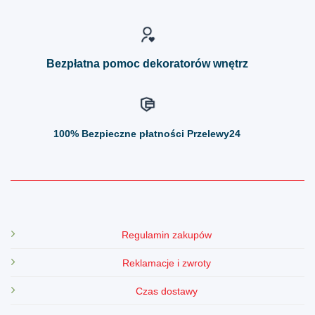
wybrać
wybrać
na
na
stronie
stronie
produktu
produktu
Bezpłatna pomoc dekoratorów wnętrz
100%
Bezpieczne płatności Przelewy24
Regulamin zakupów
Reklamacje i zwroty
Czas dostawy