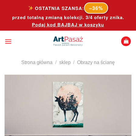
Skip
–36%
OSTATNIA SZANSA:
to
przed totalną zmianą kolekcji. 3/4 oferty znika.
content
Podaj kod
BAJBAJ
w koszyku
Strona główna
/
sklep
/
Obrazy na ścianę