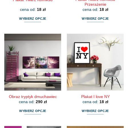
Przerażenie
cena od:
18
zł
cena od:
18
zł
WYBIERZ OPCJE
WYBIERZ OPCJE
Ten
Ten
produkt
produkt
ma
ma
wiele
wiele
wariantów.
wariantów.
Opcje
Opcje
można
można
wybrać
wybrać
na
na
stronie
stronie
produktu
produktu
Obraz tryptyk dmuchawiec
Plakat I love NY
cena od:
290
zł
cena od:
18
zł
WYBIERZ OPCJE
WYBIERZ OPCJE
Ten
Ten
produkt
produkt