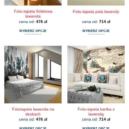
produktu
produktu
Foto-tapeta fioletowa
Foto-tapeta pola lawendy
lawenda
cena od:
476
zł
cena od:
714
zł
WYBIERZ OPCJE
WYBIERZ OPCJE
Ten
Ten
produkt
produkt
ma
ma
wiele
wiele
wariantów.
wariantów.
Opcje
Opcje
można
można
wybrać
wybrać
na
na
stronie
stronie
produktu
produktu
Fototapeta lawenda na
Foto-tapeta kartka z
deskach
lawendą
cena od:
476
zł
cena od:
714
zł
WYBIERZ OPCJE
WYBIERZ OPCJE