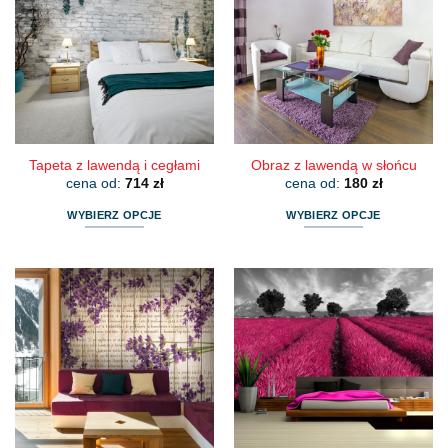
Opcje
Opcje
można
można
wybrać
wybrać
na
na
stronie
stronie
produktu
produktu
Tapeta z lawendą i cegłami
Obraz z lawendą w słońcu
cena od:
714
zł
cena od:
180
zł
WYBIERZ OPCJE
WYBIERZ OPCJE
Ten
Ten
produkt
produkt
ma
ma
wiele
wiele
wariantów.
wariantów.
Opcje
Opcje
można
można
wybrać
wybrać
na
na
stronie
stronie