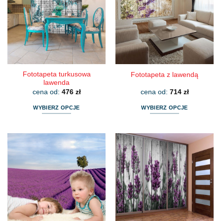
Opcje
Opcje
można
można
wybrać
wybrać
na
na
stronie
stronie
produktu
produktu
Fototapeta turkusowa
Fototapeta z lawendą
lawenda
cena od:
476
zł
cena od:
714
zł
WYBIERZ OPCJE
WYBIERZ OPCJE
Ten
Ten
produkt
produkt
ma
ma
wiele
wiele
wariantów.
wariantów.
Opcje
Opcje
można
można
wybrać
wybrać
na
na
stronie
stronie