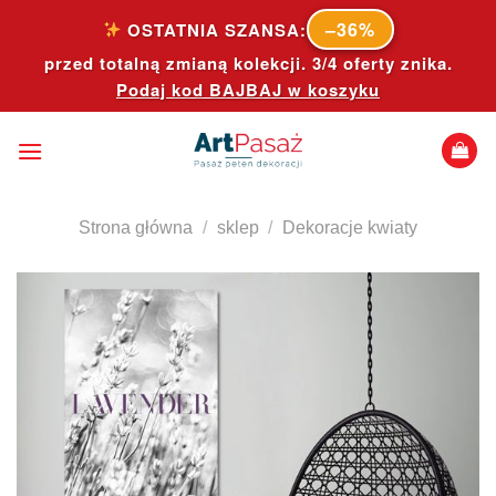
Skip
–36%
OSTATNIA SZANSA:
to
przed totalną zmianą kolekcji. 3/4 oferty znika.
content
Podaj kod
BAJBAJ
w koszyku
Strona główna
/
sklep
/
Dekoracje kwiaty