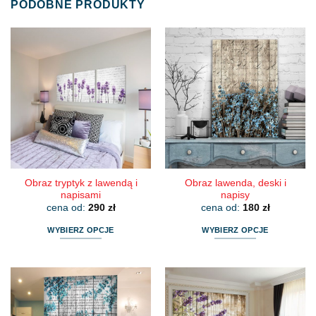
PODOBNE PRODUKTY
Obraz tryptyk z lawendą i
Obraz lawenda, deski i
napisami
napisy
cena od:
290
zł
cena od:
180
zł
WYBIERZ OPCJE
WYBIERZ OPCJE
Ten
Ten
produkt
produkt
ma
ma
wiele
wiele
wariantów.
wariantów.