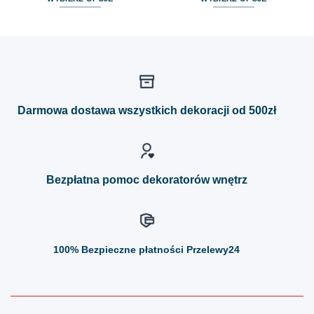
Ten
Ten
produkt
produkt
ma
ma
wiele
wiele
wariantów.
wariantów.
Opcje
Opcje
można
można
Darmowa dostawa wszystkich dekoracji od 500zł
wybrać
wybrać
na
na
stronie
stronie
produktu
produktu
Bezpłatna pomoc dekoratorów wnętrz
100%
Bezpieczne płatności Przelewy24