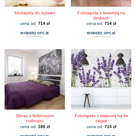
produktu
produktu
Fototapeta z lawendą na
fototapety do sypialni
deskach
cena od:
714
zł
cena od:
714
zł
WYBIERZ OPCJE
WYBIERZ OPCJE
Ten
Ten
produkt
produkt
ma
ma
wiele
wiele
wariantów.
wariantów.
Opcje
Opcje
można
można
wybrać
wybrać
na
na
stronie
stronie
produktu
produktu
Obraz z fioletowymi
Fototapeta z lawendą na tle
roślinami
cegieł
cena od:
180
zł
cena od:
714
zł