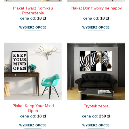
Plakat Twarz Komiksu
Plakat Don’t worry be happy
Przerażenie
cena od:
18
zł
cena od:
18
zł
WYBIERZ OPCJE
WYBIERZ OPCJE
Ten
Ten
produkt
produkt
ma
ma
wiele
wiele
wariantów.
wariantów.
Opcje
Opcje
można
można
wybrać
wybrać
na
na
stronie
stronie
produktu
produktu
Plakat Keep Your Mind
Tryptyk zebra
Open
cena od:
18
zł
cena od:
250
zł
WYBIERZ OPCJE
WYBIERZ OPCJE