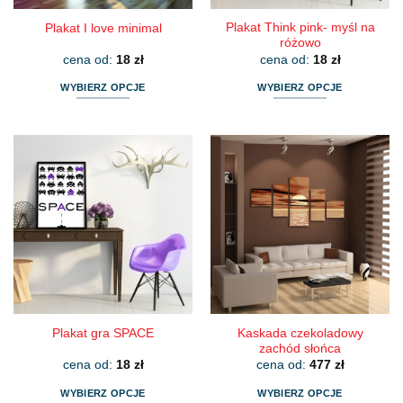
Plakat Think pink- myśl na
Plakat I love minimal
różowo
cena od:
18
zł
cena od:
18
zł
WYBIERZ OPCJE
WYBIERZ OPCJE
Ten
Ten
produkt
produkt
ma
ma
wiele
wiele
wariantów.
wariantów.
Opcje
Opcje
można
można
wybrać
wybrać
na
na
stronie
stronie
produktu
produktu
Kaskada czekoladowy
Plakat gra SPACE
zachód słońca
cena od:
18
zł
cena od:
477
zł
WYBIERZ OPCJE
WYBIERZ OPCJE