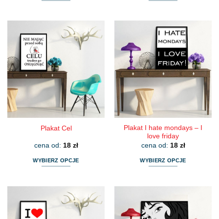
Ten
Ten
produkt
produkt
ma
ma
wiele
wiele
wariantów.
wariantów.
Opcje
Opcje
można
można
wybrać
wybrać
na
na
stronie
stronie
produktu
produktu
Plakat I hate mondays – I
Plakat Cel
love friday
cena od:
18
zł
cena od:
18
zł
WYBIERZ OPCJE
WYBIERZ OPCJE
Ten
Ten
produkt
produkt
ma
ma
wiele
wiele
wariantów.
wariantów.