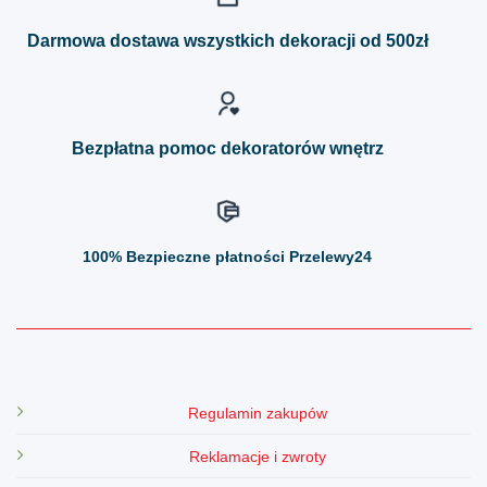
Opcje
Opcje
można
można
Darmowa dostawa wszystkich dekoracji od 500zł
wybrać
wybrać
na
na
stronie
stronie
produktu
produktu
Bezpłatna pomoc dekoratorów wnętrz
100%
Bezpieczne płatności Przelewy24
Regulamin zakupów
Reklamacje i zwroty