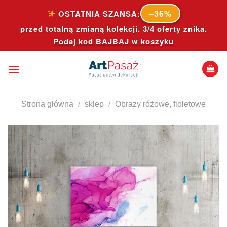
Skip
–36%
OSTATNIA SZANSA:
to
przed totalną zmianą kolekcji. 3/4 oferty znika.
content
Podaj kod
BAJBAJ
w koszyku
Strona główna
/
sklep
/
Obrazy różowe, fioletowe