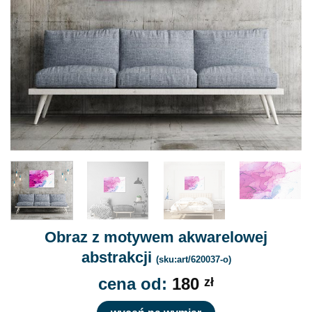
Obraz z motywem akwarelowej
abstrakcji
(sku:art/620037-o)
cena od:
180
zł