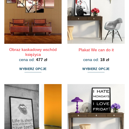
wariantów.
wariantów.
Opcje
Opcje
można
można
wybrać
wybrać
na
na
stronie
stronie
produktu
produktu
Obraz kaskadowy wschód
Plakat We can do it
księżyca
cena od:
477
zł
cena od:
18
zł
WYBIERZ OPCJE
WYBIERZ OPCJE
Ten
Ten
produkt
produkt
ma
ma
wiele
wiele
wariantów.
wariantów.
Opcje
Opcje
można
można
wybrać
wybrać
na
na