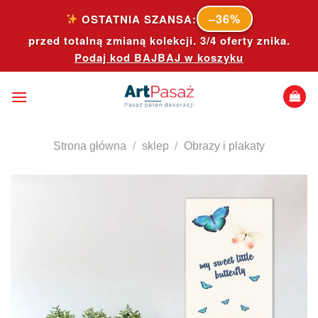
Skip
–36%
OSTATNIA SZANSA:
to
przed totalną zmianą kolekcji. 3/4 oferty znika.
content
Podaj kod
BAJBAJ
w koszyku
Strona główna
/
sklep
/
Obrazy i plakaty