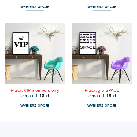
WYBIERZ OPCJE
WYBIERZ OPCJE
Ten
Ten
produkt
produkt
ma
ma
wiele
wiele
wariantów.
wariantów.
Opcje
Opcje
można
można
wybrać
wybrać
na
na
stronie
stronie
produktu
produktu
Plakat VIP members only
Plakat gra SPACE
cena od:
18
zł
cena od:
18
zł
WYBIERZ OPCJE
WYBIERZ OPCJE
Ten
Ten
produkt
produkt
ma
ma
wiele
wiele