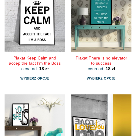
Plakat Keep Calm and
Plakat There is no elevator
accep the fact I’m the Boss
to success
cena od:
18
zł
cena od:
18
zł
WYBIERZ OPCJE
WYBIERZ OPCJE
Ten
Ten
produkt
produkt
ma
ma
wiele
wiele
wariantów.
wariantów.
Opcje
Opcje
można
można
wybrać
wybrać