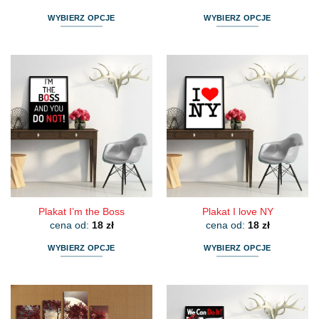
WYBIERZ OPCJE
WYBIERZ OPCJE
Ten
Ten
produkt
produkt
ma
ma
wiele
wiele
wariantów.
wariantów.
Opcje
Opcje
można
można
wybrać
wybrać
na
na
stronie
stronie
produktu
produktu
Plakat I’m the Boss
Plakat I love NY
cena od:
18
zł
cena od:
18
zł
WYBIERZ OPCJE
WYBIERZ OPCJE
Ten
Ten
produkt
produkt
ma
ma
wiele
wiele