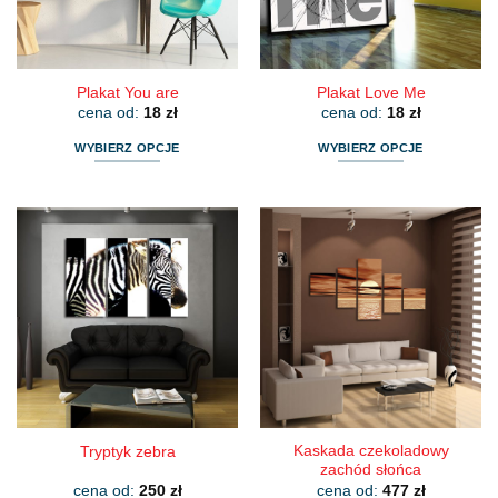
na
na
stronie
stronie
produktu
produktu
Plakat You are
Plakat Love Me
cena od:
18
zł
cena od:
18
zł
WYBIERZ OPCJE
WYBIERZ OPCJE
Ten
Ten
produkt
produkt
ma
ma
wiele
wiele
wariantów.
wariantów.
Opcje
Opcje
można
można
wybrać
wybrać
na
na
stronie
stronie
produktu
produktu
Kaskada czekoladowy
Tryptyk zebra
zachód słońca
cena od:
250
zł
cena od:
477
zł