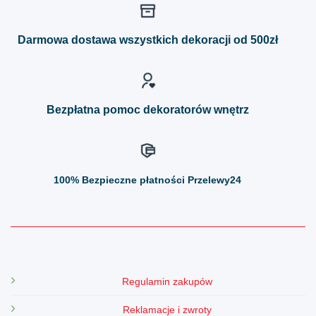
wariantów.
wariantów.
Opcje
Opcje
można
można
Darmowa dostawa wszystkich dekoracji od 500zł
wybrać
wybrać
na
na
stronie
stronie
produktu
produktu
Bezpłatna pomoc dekoratorów wnętrz
100%
Bezpieczne płatności Przelewy24
Regulamin zakupów
Reklamacje i zwroty