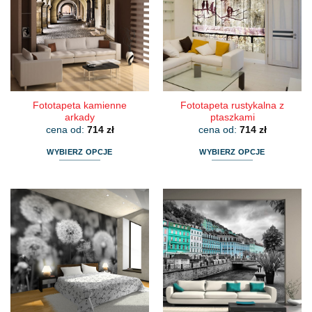
Fototapeta kamienne
Fototapeta rustykalna z
arkady
ptaszkami
cena od:
714
zł
cena od:
714
zł
WYBIERZ OPCJE
WYBIERZ OPCJE
Ten
Ten
produkt
produkt
ma
ma
wiele
wiele
wariantów.
wariantów.
Opcje
Opcje
można
można
wybrać
wybrać
na
na
stronie
stronie