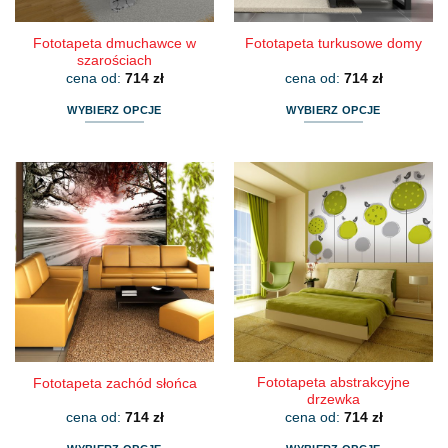
produktu
produktu
Fototapeta dmuchawce w
Fototapeta turkusowe domy
szarościach
cena od:
714
zł
cena od:
714
zł
WYBIERZ OPCJE
WYBIERZ OPCJE
Ten
Ten
produkt
produkt
ma
ma
wiele
wiele
wariantów.
wariantów.
Opcje
Opcje
można
można
wybrać
wybrać
na
na
stronie
stronie
produktu
produktu
Fototapeta abstrakcyjne
Fototapeta zachód słońca
drzewka
cena od:
714
zł
cena od:
714
zł