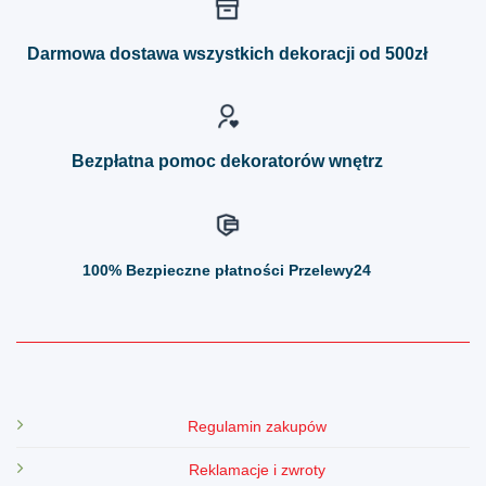
Opcje
Opcje
można
można
Darmowa dostawa wszystkich dekoracji od 500zł
wybrać
wybrać
na
na
stronie
stronie
produktu
produktu
Bezpłatna pomoc dekoratorów wnętrz
100%
Bezpieczne płatności Przelewy24
Regulamin zakupów
Reklamacje i zwroty