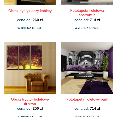
produktu
produktu
Fototapeta fioletowa
Obraz dyptyk oczy kobiety
abstrakcja
cena od:
260
zł
cena od:
714
zł
WYBIERZ OPCJE
WYBIERZ OPCJE
Ten
Ten
produkt
produkt
ma
ma
wiele
wiele
wariantów.
wariantów.
Opcje
Opcje
można
można
wybrać
wybrać
na
na
stronie
stronie
produktu
produktu
Obraz tryptyk fioletowe
Fototapeta fioletowy park
drzewo
cena od:
250
zł
cena od:
714
zł
WYBIERZ OPCJE
WYBIERZ OPCJE