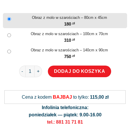
Obraz z molo w szarościach – 80cm x 45cm
180
zł
Obraz z molo w szarościach – 100cm x 70cm
310
zł
Obraz z molo w szarościach – 140cm x 90cm
750
zł
ilość Obraz z molo w szarościach
DODAJ DO KOSZYKA
Alternative:
Cena z kodem
BAJBAJ
to tylko:
115,00 zł
Infolinia telefoniczna:
poniedziałek — piątek: 9.00-16.00
tel.: 881 31 71 81