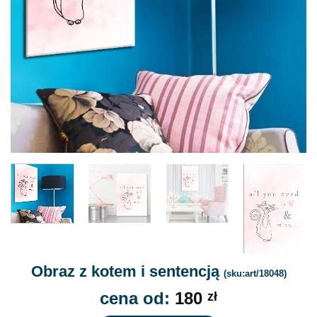
Obraz z kotem i sentencją
(sku:art/18048)
cena od:
180
zł