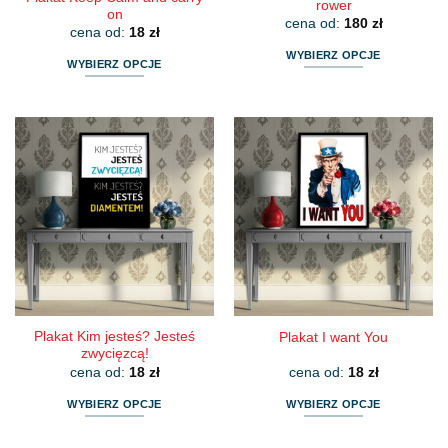
rower
on
cena od:
180
zł
cena od:
18
zł
WYBIERZ OPCJE
WYBIERZ OPCJE
Ten
Ten
produkt
produkt
ma
ma
wiele
wiele
wariantów.
wariantów.
Opcje
Opcje
można
można
wybrać
wybrać
na
na
stronie
stronie
produktu
produktu
Plakat Kim jesteś? Jesteś
Plakat I want You
zwycięzcą!
cena od:
18
zł
cena od:
18
zł
WYBIERZ OPCJE
WYBIERZ OPCJE
Ten
Ten