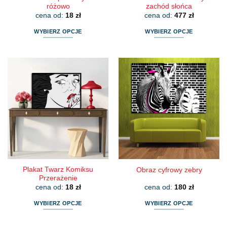
różowo
zachód słońca
cena od:
18
zł
cena od:
477
zł
WYBIERZ OPCJE
WYBIERZ OPCJE
Ten
Ten
produkt
produkt
ma
ma
wiele
wiele
wariantów.
wariantów.
Opcje
Opcje
można
można
wybrać
wybrać
na
na
stronie
stronie
produktu
produktu
Plakat Twarz Komiksu
Obraz cyfrowy zebry
Przerażenie
cena od:
18
zł
cena od:
180
zł
WYBIERZ OPCJE
WYBIERZ OPCJE
Ten
Ten
produkt
produkt