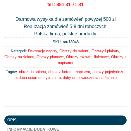
tel.: 881 31 71 81
Darmowa wysyłka dla zamówień powyżej 500 zł
Realizacja zamówień 5-8 dni roboczych.
Polska firma, polskie produkty.
SKU: art/
18048
Kategorii:
Dekoracje napisy
,
Obrazy do salonu
,
Obrazy i plakaty
,
Obrazy na ścianę
,
Obrazy pionowe
,
Obrazy różowe, fioletowe
,
Obrazy z
napisami
Tagów:
obraz do salonu
,
obraz z kotem i napisem
,
obrazy pojedyńcze
,
ozdoba ścian do sypialni
,
ozdoby do powieszenia na ścianie
OPIS
INFORMACJE DODATKOWE