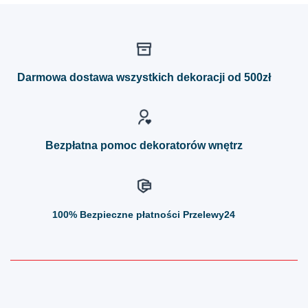
ma
ma
wiele
wiele
wariantów.
wariantów.
Opcje
Opcje
można
można
Darmowa dostawa wszystkich dekoracji od 500zł
wybrać
wybrać
na
na
stronie
stronie
produktu
produktu
Bezpłatna pomoc dekoratorów wnętrz
100%
Bezpieczne płatności Przelewy24