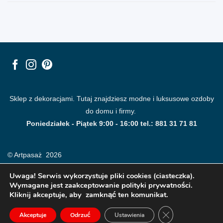
Sklep z dekoracjami. Tutaj znajdziesz modne i luksusowe ozdoby
do domu i firmy.
Poniedziałek - Piątek 9:00 - 16:00 tel.: 881 31 71 81
© Artpasaż 2026
Uwaga! Serwis wykorzystuje pliki cookies (ciasteczka).
Wymagane jest zaakceptowanie polityki prywatności.
Kliknij akceptuje, aby zamknąć ten komunikat.
ZAMKNIJ PANE
Akceptuje
Odrzuć
Ustawienia
Modne plakaty, obrazy, fototapety i dekoracje na ściany.