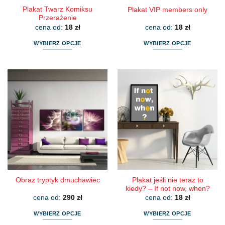
Plakat Twarz Komiksu
Plakat VIP members only
Przerażenie
cena od:
18
zł
cena od:
18
zł
WYBIERZ OPCJE
WYBIERZ OPCJE
Ten
Ten
produkt
produkt
ma
ma
wiele
wiele
wariantów.
wariantów.
Opcje
Opcje
można
można
wybrać
wybrać
na
na
stronie
stronie
produktu
produktu
Plakat jeśli nie teraz to
Obraz tryptyk dmuchawiec
kiedy? – If not now, when?
cena od:
290
zł
cena od:
18
zł
WYBIERZ OPCJE
WYBIERZ OPCJE