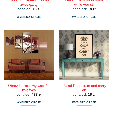
Plakat Kim jesteś? Jesteś
Plakat Life is short smile
zwycięzcą!
while you stil
cena od:
18
zł
cena od:
18
zł
WYBIERZ OPCJE
WYBIERZ OPCJE
Ten
Ten
produkt
produkt
ma
ma
wiele
wiele
wariantów.
wariantów.
Opcje
Opcje
można
można
wybrać
wybrać
na
na
stronie
stronie
produktu
produktu
Obraz kaskadowy wschód
Plakat Keep calm and carry
księżyca
on
cena od:
477
zł
cena od:
18
zł
WYBIERZ OPCJE
WYBIERZ OPCJE
Ten
Ten