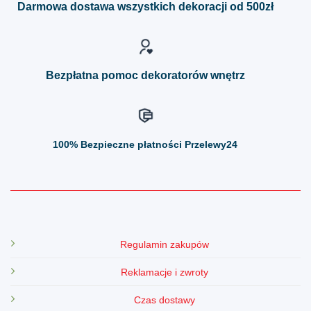
Darmowa dostawa wszystkich dekoracji od 500zł
wybrać
wybrać
na
na
stronie
stronie
produktu
produktu
Bezpłatna pomoc dekoratorów wnętrz
100%
Bezpieczne płatności Przelewy24
Regulamin zakupów
Reklamacje i zwroty
Czas dostawy