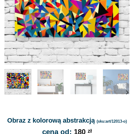
Obraz z kolorową abstrakcją
(sku:art/12013-o)
cena od:
180
zł