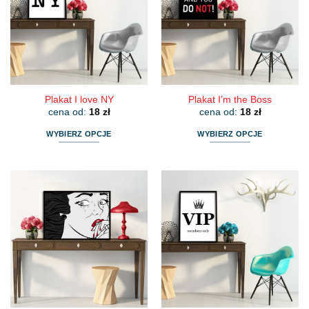
Plakat I love NY
Plakat I’m the Boss
cena od:
18
zł
cena od:
18
zł
WYBIERZ OPCJE
WYBIERZ OPCJE
Ten
Ten
produkt
produkt
ma
ma
wiele
wiele
wariantów.
wariantów.
Opcje
Opcje
można
można
wybrać
wybrać
na
na
stronie
stronie
produktu
produktu