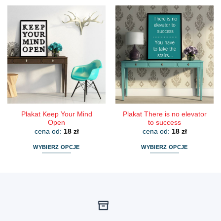
produkt
produkt
ma
ma
wiele
wiele
wariantów.
wariantów.
Opcje
Opcje
można
można
wybrać
wybrać
na
na
stronie
stronie
produktu
produktu
Plakat Keep Your Mind
Plakat There is no elevator
Open
to success
cena od:
18
zł
cena od:
18
zł
WYBIERZ OPCJE
WYBIERZ OPCJE
Ten
Ten
produkt
produkt
ma
ma
wiele
wiele
wariantów.
wariantów.
Opcje
Opcje
można
można