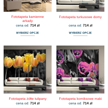
stronie
stronie
produktu
produktu
Fototapeta kamienne
Fototapeta turkusowe domy
arkady
cena od:
714
zł
cena od:
714
zł
WYBIERZ OPCJE
WYBIERZ OPCJE
Ten
Ten
produkt
produkt
ma
ma
wiele
wiele
wariantów.
wariantów.
Opcje
Opcje
można
można
wybrać
wybrać
na
na
stronie
stronie
produktu
produktu
Fototapeta żółte tulipany
Fototapeta komiksowe maki
cena od:
714
zł
cena od:
714
zł