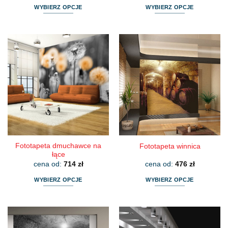
WYBIERZ OPCJE
WYBIERZ OPCJE
Ten
Ten
produkt
produkt
ma
ma
wiele
wiele
wariantów.
wariantów.
Opcje
Opcje
można
można
wybrać
wybrać
na
na
stronie
stronie
produktu
produktu
Fototapeta dmuchawce na
Fototapeta winnica
łące
cena od:
714
zł
cena od:
476
zł
WYBIERZ OPCJE
WYBIERZ OPCJE
Ten
Ten
produkt
produkt
ma
ma
wiele
wiele