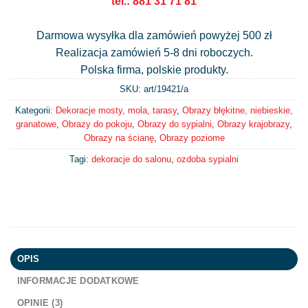
tel.: 881 31 71 81
Darmowa wysyłka dla zamówień powyżej 500 zł
Realizacja zamówień 5-8 dni roboczych.
Polska firma, polskie produkty.
SKU: art/
19421/a
Kategorii:
Dekoracje mosty, mola, tarasy
,
Obrazy błękitne, niebieskie,
granatowe
,
Obrazy do pokoju
,
Obrazy do sypialni
,
Obrazy krajobrazy
,
Obrazy na ścianę
,
Obrazy poziome
Tagi:
dekoracje do salonu
,
ozdoba sypialni
OPIS
INFORMACJE DODATKOWE
OPINIE (3)