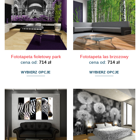
Fototapeta fioletowy park
Fototapeta las brzozowy
cena od:
714
zł
cena od:
714
zł
WYBIERZ OPCJE
WYBIERZ OPCJE
Ten
Ten
produkt
produkt
ma
ma
wiele
wiele
wariantów.
wariantów.
Opcje
Opcje
można
można
wybrać
wybrać
na
na
stronie
stronie