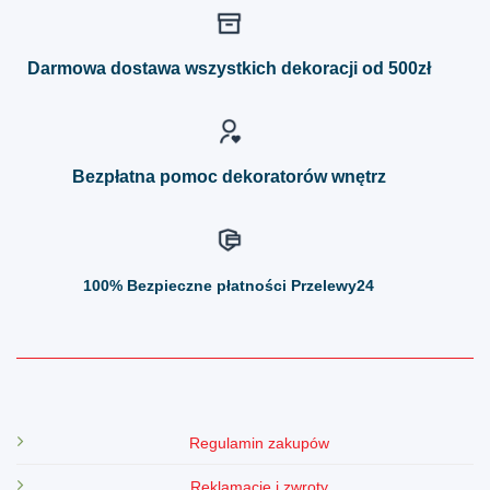
wariantów.
wariantów.
Opcje
Opcje
można
można
Darmowa dostawa wszystkich dekoracji od 500zł
wybrać
wybrać
na
na
stronie
stronie
produktu
produktu
Bezpłatna pomoc dekoratorów wnętrz
100%
Bezpieczne płatności Przelewy24
Regulamin zakupów
Reklamacje i zwroty