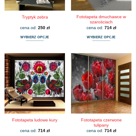
produktu
produktu
Fototapeta dmuchawce w
Tryptyk zebra
szarościach
cena od:
250
zł
cena od:
714
zł
WYBIERZ OPCJE
WYBIERZ OPCJE
Ten
Ten
produkt
produkt
ma
ma
wiele
wiele
wariantów.
wariantów.
Opcje
Opcje
można
można
wybrać
wybrać
na
na
stronie
stronie
produktu
produktu
Fototapeta czerwone
Fototapeta ludowe kury
tulipany
cena od:
714
zł
cena od:
714
zł