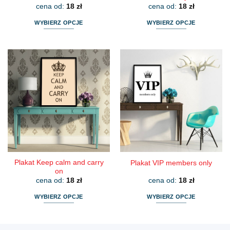
cena od:
18
zł
cena od:
18
zł
WYBIERZ OPCJE
WYBIERZ OPCJE
Ten
Ten
produkt
produkt
ma
ma
wiele
wiele
wariantów.
wariantów.
Opcje
Opcje
można
można
wybrać
wybrać
na
na
stronie
stronie
produktu
produktu
Plakat Keep calm and carry
Plakat VIP members only
on
cena od:
18
zł
cena od:
18
zł
WYBIERZ OPCJE
WYBIERZ OPCJE
Ten
Ten
produkt
produkt