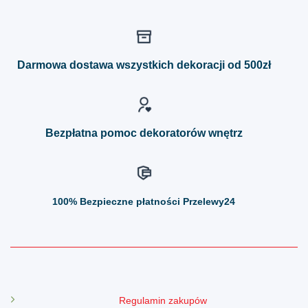
ma
ma
wiele
wiele
wariantów.
wariantów.
Opcje
Opcje
można
można
Darmowa dostawa wszystkich dekoracji od 500zł
wybrać
wybrać
na
na
stronie
stronie
produktu
produktu
Bezpłatna pomoc dekoratorów wnętrz
100%
Bezpieczne płatności Przelewy24
Regulamin zakupów