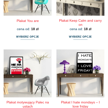
na
na
stronie
stronie
produktu
produktu
Plakat Keep Calm and carry
Plakat You are
on
cena od:
18
zł
cena od:
18
zł
WYBIERZ OPCJE
WYBIERZ OPCJE
Ten
Ten
produkt
produkt
ma
ma
wiele
wiele
wariantów.
wariantów.
Opcje
Opcje
można
można
wybrać
wybrać
na
na
stronie
stronie
produktu
produktu
Plakat motywujący Palec na
Plakat I hate mondays – I
ustach
love friday