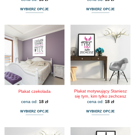
WYBIERZ OPCJE
WYBIERZ OPCJE
Ten
Ten
produkt
produkt
ma
ma
wiele
wiele
wariantów.
wariantów.
Opcje
Opcje
można
można
wybrać
wybrać
na
na
stronie
stronie
produktu
produktu
Plakat motywujący Staniesz
Plakat czekolada
się tym, kim tylko zechcesz
cena od:
18
zł
cena od:
18
zł
WYBIERZ OPCJE
WYBIERZ OPCJE
Ten
Ten
produkt
produkt
ma
ma