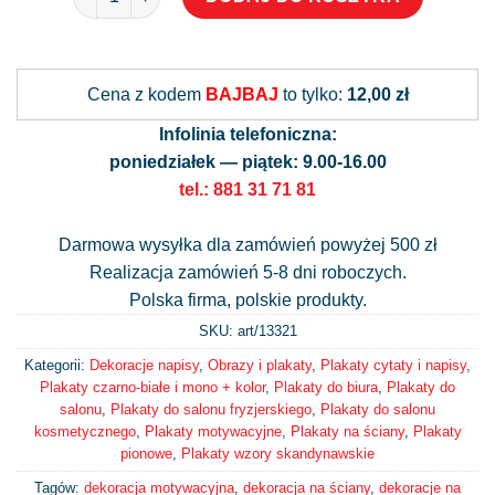
Alternative:
Cena z kodem
BAJBAJ
to tylko:
12,00 zł
Infolinia telefoniczna:
poniedziałek — piątek: 9.00-16.00
tel.: 881 31 71 81
Darmowa wysyłka dla zamówień powyżej 500 zł
Realizacja zamówień 5-8 dni roboczych.
Polska firma, polskie produkty.
SKU: art/
13321
Kategorii:
Dekoracje napisy
,
Obrazy i plakaty
,
Plakaty cytaty i napisy
,
Plakaty czarno-białe i mono + kolor
,
Plakaty do biura
,
Plakaty do
salonu
,
Plakaty do salonu fryzjerskiego
,
Plakaty do salonu
kosmetycznego
,
Plakaty motywacyjne
,
Plakaty na ściany
,
Plakaty
pionowe
,
Plakaty wzory skandynawskie
Tagów:
dekoracja motywacyjna
,
dekoracja na ściany
,
dekoracje na