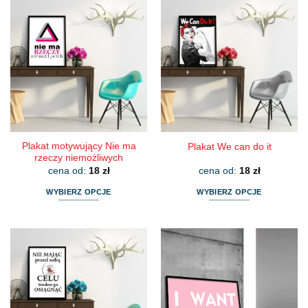
Plakat motywujący Nie ma
Plakat We can do it
rzeczy niemożliwych
cena od:
18
zł
cena od:
18
zł
WYBIERZ OPCJE
WYBIERZ OPCJE
Ten
Ten
produkt
produkt
ma
ma
wiele
wiele
wariantów.
wariantów.
Opcje
Opcje
można
można