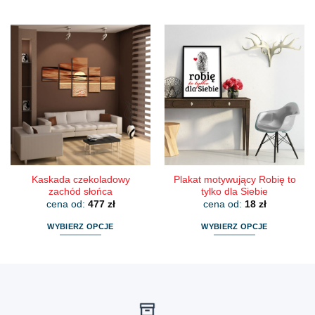
Ten
Ten
produkt
produkt
ma
ma
wiele
wiele
wariantów.
wariantów.
Opcje
Opcje
można
można
wybrać
wybrać
na
na
stronie
stronie
produktu
produktu
Kaskada czekoladowy
Plakat motywujący Robię to
zachód słońca
tylko dla Siebie
cena od:
477
zł
cena od:
18
zł
WYBIERZ OPCJE
WYBIERZ OPCJE
Ten
Ten
produkt
produkt
ma
ma
wiele
wiele
wariantów.
wariantów.