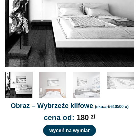
Obraz – Wybrzeże klifowe
(sku:art/610500-o)
cena od:
180
zł
wyceń na wymiar