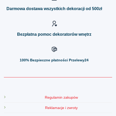
Opcje
Opcje
można
można
Darmowa dostawa wszystkich dekoracji od 500zł
wybrać
wybrać
na
na
stronie
stronie
produktu
produktu
Bezpłatna pomoc dekoratorów wnętrz
100%
Bezpieczne płatności Przelewy24
Regulamin zakupów
Reklamacje i zwroty