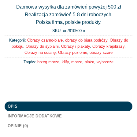
Darmowa wysyłka dla zamówień powyżej 500 zł
Realizacja zamówień 5-8 dni roboczych.
Polska firma, polskie produkty.
SKU: art/
610500-o
Kategorii:
Obrazy czarno-białe
,
obrazy do biura podróży
,
Obrazy do
pokoju
,
Obrazy do sypialni
,
Obrazy i plakaty
,
Obrazy krajobrazy
,
Obrazy na ścianę
,
Obrazy poziome
,
obrazy szare
Tagów:
brzeg morza
,
klify
,
morze
,
plaża
,
wybrzeże
OPIS
INFORMACJE DODATKOWE
OPINIE (0)