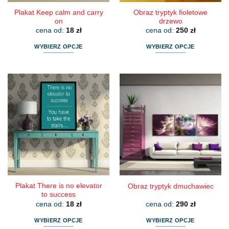
Plakat Keep calm and carry
Obraz tryptyk fioletowe
on
drzewo
cena od:
18
zł
cena od:
250
zł
WYBIERZ OPCJE
WYBIERZ OPCJE
Ten
Ten
produkt
produkt
ma
ma
wiele
wiele
wariantów.
wariantów.
Opcje
Opcje
można
można
wybrać
wybrać
na
na
stronie
stronie
produktu
produktu
Plakat There is no elevator
Obraz tryptyk dmuchawiec
to success
cena od:
18
zł
cena od:
290
zł
WYBIERZ OPCJE
WYBIERZ OPCJE