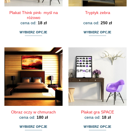
produktu
produktu
Plakat Think pink- myśl na
Tryptyk zebra
różowo
cena od:
18
zł
cena od:
250
zł
WYBIERZ OPCJE
WYBIERZ OPCJE
Ten
Ten
produkt
produkt
ma
ma
wiele
wiele
wariantów.
wariantów.
Opcje
Opcje
można
można
wybrać
wybrać
na
na
stronie
stronie
produktu
produktu
Obraz oczy w chmurach
Plakat gra SPACE
cena od:
180
zł
cena od:
18
zł
WYBIERZ OPCJE
WYBIERZ OPCJE