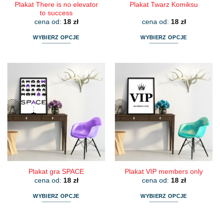
Plakat There is no elevator
Plakat Twarz Komiksu
to success
cena od:
18
zł
cena od:
18
zł
WYBIERZ OPCJE
WYBIERZ OPCJE
Ten
Ten
produkt
produkt
ma
ma
wiele
wiele
wariantów.
wariantów.
Opcje
Opcje
można
można
wybrać
wybrać
na
na
stronie
stronie
produktu
produktu
Plakat gra SPACE
Plakat VIP members only
cena od:
18
zł
cena od:
18
zł
WYBIERZ OPCJE
WYBIERZ OPCJE
Ten
Ten
produkt
produkt