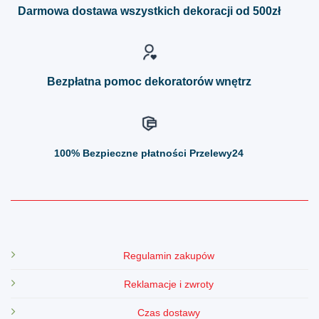
można
można
Darmowa dostawa wszystkich dekoracji od 500zł
wybrać
wybrać
na
na
stronie
stronie
produktu
produktu
Bezpłatna pomoc dekoratorów wnętrz
100%
Bezpieczne płatności Przelewy24
Regulamin zakupów
Reklamacje i zwroty
Czas dostawy