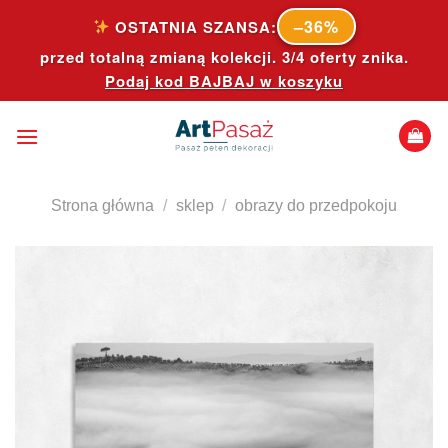
Skip
–36%
OSTATNIA SZANSA:
to
przed totalną zmianą kolekcji. 3/4 oferty znika.
content
Podaj kod
BAJBAJ
w koszyku
Strona główna
/
sklep
/
obrazy do przedpokoju