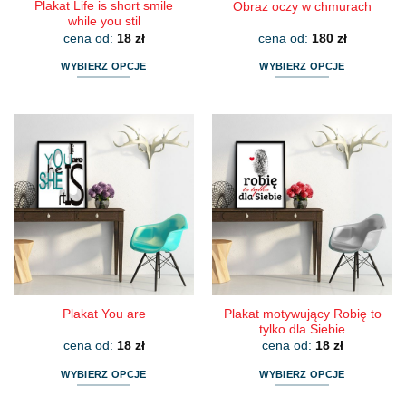
Plakat Life is short smile
Obraz oczy w chmurach
while you stil
cena od:
18
zł
cena od:
180
zł
WYBIERZ OPCJE
WYBIERZ OPCJE
Ten
Ten
produkt
produkt
ma
ma
wiele
wiele
wariantów.
wariantów.
Opcje
Opcje
można
można
wybrać
wybrać
na
na
stronie
stronie
produktu
produktu
Plakat motywujący Robię to
Plakat You are
tylko dla Siebie
cena od:
18
zł
cena od:
18
zł
WYBIERZ OPCJE
WYBIERZ OPCJE
Ten
Ten