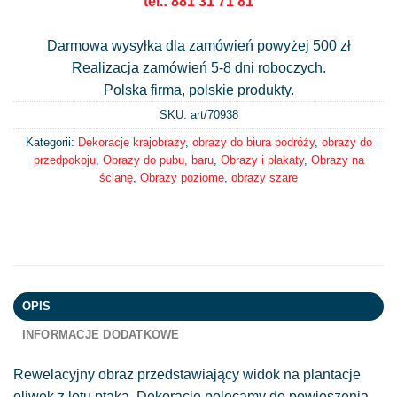
tel.: 881 31 71 81
Darmowa wysyłka dla zamówień powyżej 500 zł
Realizacja zamówień 5-8 dni roboczych.
Polska firma, polskie produkty.
SKU: art/
70938
Kategorii:
Dekoracje krajobrazy
,
obrazy do biura podróży
,
obrazy do
przedpokoju
,
Obrazy do pubu, baru
,
Obrazy i plakaty
,
Obrazy na
ścianę
,
Obrazy poziome
,
obrazy szare
OPIS
INFORMACJE DODATKOWE
Rewelacyjny obraz przedstawiający widok na plantacje
oliwek z lotu ptaka. Dekoracje polecamy do powieszenia