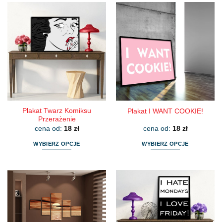
ma
ma
wiele
wiele
wariantów.
wariantów.
Opcje
Opcje
można
można
wybrać
wybrać
na
na
stronie
stronie
produktu
produktu
Plakat Twarz Komiksu
Plakat I WANT COOKIE!
Przerażenie
cena od:
18
zł
cena od:
18
zł
WYBIERZ OPCJE
WYBIERZ OPCJE
Ten
Ten
produkt
produkt
ma
ma
wiele
wiele
wariantów.
wariantów.
Opcje
Opcje
można
można