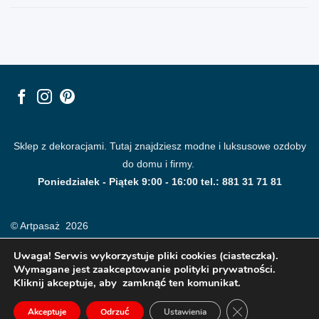
Sklep z dekoracjami. Tutaj znajdziesz modne i luksusowe ozdoby
do domu i firmy.
Poniedziałek - Piątek 9:00 - 16:00 tel.: 881 31 71 81
© Artpasaż 2026
Uwaga! Serwis wykorzystuje pliki cookies (ciasteczka).
Wymagane jest zaakceptowanie polityki prywatności.
Kliknij akceptuje, aby zamknąć ten komunikat.
ZAMKNIJ PANE
Akceptuje
Odrzuć
Ustawienia
Modne plakaty, obrazy, fototapety i dekoracje na ściany.