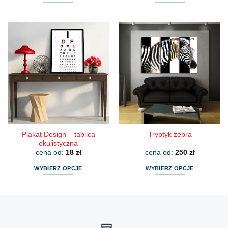
Ten
Ten
produkt
produkt
ma
ma
wiele
wiele
wariantów.
wariantów.
Opcje
Opcje
można
można
wybrać
wybrać
na
na
stronie
stronie
produktu
produktu
Plakat Design – tablica
Tryptyk zebra
okulistyczna
cena od:
18
zł
cena od:
250
zł
WYBIERZ OPCJE
WYBIERZ OPCJE
Ten
Ten
produkt
produkt
ma
ma
wiele
wiele
wariantów.
wariantów.