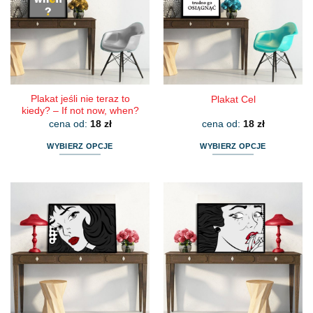
można
można
wybrać
wybrać
na
na
stronie
stronie
produktu
produktu
Plakat jeśli nie teraz to
Plakat Cel
kiedy? – If not now, when?
cena od:
18
zł
cena od:
18
zł
WYBIERZ OPCJE
WYBIERZ OPCJE
Ten
Ten
produkt
produkt
ma
ma
wiele
wiele
wariantów.
wariantów.
Opcje
Opcje
można
można
wybrać
wybrać
na
na
stronie
stronie
produktu
produktu