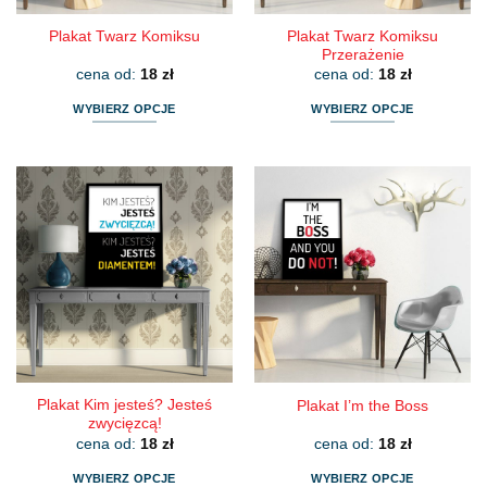
Plakat Twarz Komiksu
Plakat Twarz Komiksu
Przerażenie
cena od:
18
zł
cena od:
18
zł
WYBIERZ OPCJE
WYBIERZ OPCJE
Ten
Ten
produkt
produkt
ma
ma
wiele
wiele
wariantów.
wariantów.
Opcje
Opcje
można
można
wybrać
wybrać
na
na
stronie
stronie
produktu
produktu
Plakat Kim jesteś? Jesteś
Plakat I’m the Boss
zwycięzcą!
cena od:
18
zł
cena od:
18
zł
WYBIERZ OPCJE
WYBIERZ OPCJE