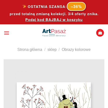
Skip
–36%
OSTATNIA SZANSA:
to
przed totalną zmianą kolekcji. 3/4 oferty znika.
content
Podaj kod
BAJBAJ
w koszyku
Strona główna
/
sklep
/
Obrazy kolorowe