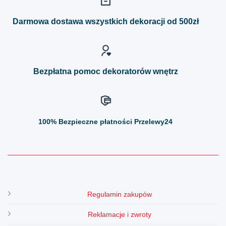
Opcje
Opcje
można
można
Darmowa dostawa wszystkich dekoracji od 500zł
wybrać
wybrać
na
na
stronie
stronie
produktu
produktu
Bezpłatna pomoc dekoratorów wnętrz
100%
Bezpieczne płatności Przelewy24
Regulamin zakupów
Reklamacje i zwroty