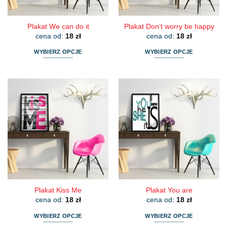
produktu
produktu
Plakat We can do it
Plakat Don’t worry be happy
cena od:
18
zł
cena od:
18
zł
WYBIERZ OPCJE
WYBIERZ OPCJE
Ten
Ten
produkt
produkt
ma
ma
wiele
wiele
wariantów.
wariantów.
Opcje
Opcje
można
można
wybrać
wybrać
na
na
stronie
stronie
produktu
produktu
Plakat Kiss Me
Plakat You are
cena od:
18
zł
cena od:
18
zł
WYBIERZ OPCJE
WYBIERZ OPCJE