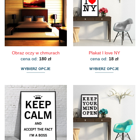
wariantów.
wariantów.
Opcje
Opcje
można
można
wybrać
wybrać
na
na
stronie
stronie
produktu
produktu
Obraz oczy w chmurach
Plakat I love NY
cena od:
180
zł
cena od:
18
zł
WYBIERZ OPCJE
WYBIERZ OPCJE
Ten
Ten
produkt
produkt
ma
ma
wiele
wiele
wariantów.
wariantów.
Opcje
Opcje
można
można
wybrać
wybrać
na
na
stronie
stronie