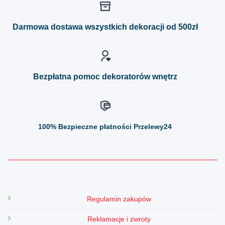
wariantów.
wariantów.
Opcje
Opcje
można
można
Darmowa dostawa wszystkich dekoracji od 500zł
wybrać
wybrać
na
na
stronie
stronie
produktu
produktu
Bezpłatna pomoc dekoratorów wnętrz
100%
Bezpieczne płatności Przelewy24
Regulamin zakupów
Reklamacje i zwroty