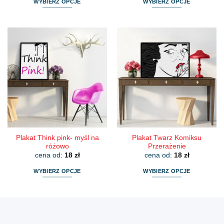
WYBIERZ OPCJE
WYBIERZ OPCJE
Ten
Ten
produkt
produkt
ma
ma
wiele
wiele
wariantów.
wariantów.
Opcje
Opcje
można
można
wybrać
wybrać
na
na
stronie
stronie
produktu
produktu
Plakat Think pink- myśl na
Plakat Twarz Komiksu
różowo
Przerażenie
cena od:
18
zł
cena od:
18
zł
WYBIERZ OPCJE
WYBIERZ OPCJE
Ten
Ten
produkt
produkt
ma
ma
wiele
wiele