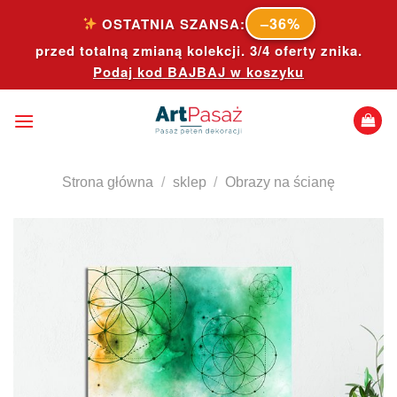
Skip
–36%
OSTATNIA SZANSA:
to
przed totalną zmianą kolekcji. 3/4 oferty znika.
content
Podaj kod
BAJBAJ
w koszyku
Strona główna
/
sklep
/
Obrazy na ścianę