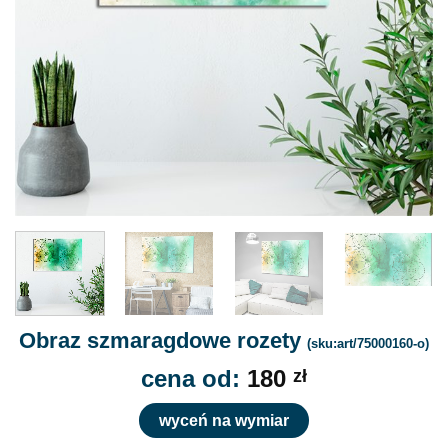
Obraz szmaragdowe rozety
(sku:art/75000160-o)
cena od:
180
zł
wyceń na wymiar