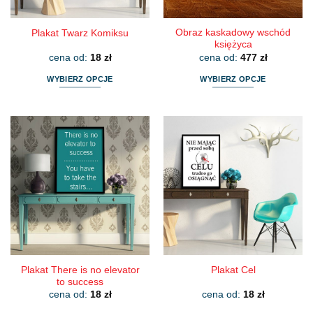
produktu
produktu
Obraz kaskadowy wschód
Plakat Twarz Komiksu
księżyca
cena od:
18
zł
cena od:
477
zł
WYBIERZ OPCJE
WYBIERZ OPCJE
Ten
Ten
produkt
produkt
ma
ma
wiele
wiele
wariantów.
wariantów.
Opcje
Opcje
można
można
wybrać
wybrać
na
na
stronie
stronie
produktu
produktu
Plakat There is no elevator
Plakat Cel
to success
cena od:
18
zł
cena od:
18
zł