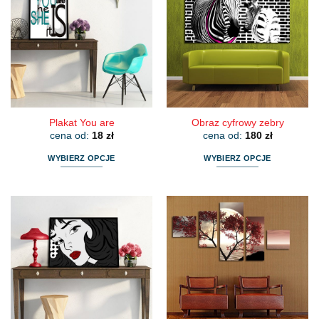
Plakat You are
Obraz cyfrowy zebry
cena od:
18
zł
cena od:
180
zł
WYBIERZ OPCJE
WYBIERZ OPCJE
Ten
Ten
produkt
produkt
ma
ma
wiele
wiele
wariantów.
wariantów.
Opcje
Opcje
można
można
wybrać
wybrać
na
na
stronie
stronie