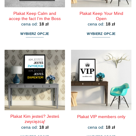
produktu
produktu
Plakat Keep Calm and
Plakat Keep Your Mind
accep the fact I’m the Boss
Open
cena od:
18
zł
cena od:
18
zł
WYBIERZ OPCJE
WYBIERZ OPCJE
Ten
Ten
produkt
produkt
ma
ma
wiele
wiele
wariantów.
wariantów.
Opcje
Opcje
można
można
wybrać
wybrać
na
na
stronie
stronie
produktu
produktu
Plakat Kim jesteś? Jesteś
Plakat VIP members only
zwycięzcą!
cena od:
18
zł
cena od:
18
zł