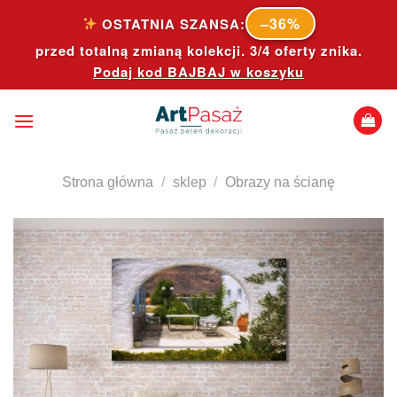
Skip
–36%
OSTATNIA SZANSA:
to
przed totalną zmianą kolekcji. 3/4 oferty znika.
content
Podaj kod
BAJBAJ
w koszyku
Strona główna
/
sklep
/
Obrazy na ścianę