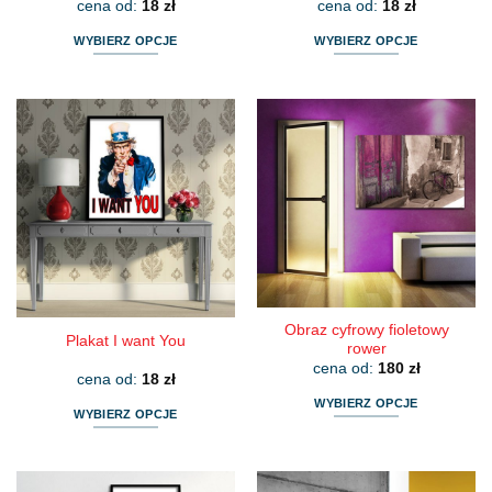
cena od:
18
zł
cena od:
18
zł
WYBIERZ OPCJE
WYBIERZ OPCJE
Ten
Ten
produkt
produkt
ma
ma
wiele
wiele
wariantów.
wariantów.
Opcje
Opcje
można
można
wybrać
wybrać
na
na
stronie
stronie
produktu
produktu
Obraz cyfrowy fioletowy
Plakat I want You
rower
cena od:
180
zł
cena od:
18
zł
WYBIERZ OPCJE
WYBIERZ OPCJE
Ten
Ten
produkt
produkt
ma
ma