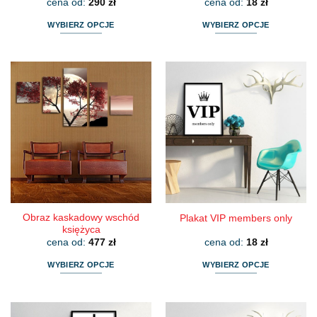
cena od:
290
zł
cena od:
18
zł
WYBIERZ OPCJE
WYBIERZ OPCJE
Ten
Ten
produkt
produkt
ma
ma
wiele
wiele
wariantów.
wariantów.
Opcje
Opcje
można
można
wybrać
wybrać
na
na
stronie
stronie
produktu
produktu
Obraz kaskadowy wschód
Plakat VIP members only
księżyca
cena od:
477
zł
cena od:
18
zł
WYBIERZ OPCJE
WYBIERZ OPCJE
Ten
Ten
produkt
produkt
ma
ma