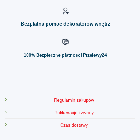
na
na
stronie
stronie
produktu
produktu
Bezpłatna pomoc dekoratorów wnętrz
100%
Bezpieczne płatności Przelewy24
Regulamin zakupów
Reklamacje i zwroty
Czas dostawy