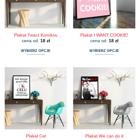
Plakat Twarz Komiksu
Plakat I WANT COOKIE!
cena od:
18
zł
cena od:
18
zł
WYBIERZ OPCJE
WYBIERZ OPCJE
Ten
Ten
produkt
produkt
ma
ma
wiele
wiele
wariantów.
wariantów.
Opcje
Opcje
można
można
wybrać
wybrać
na
na
stronie
stronie
produktu
produktu
Plakat Cel
Plakat We can do it