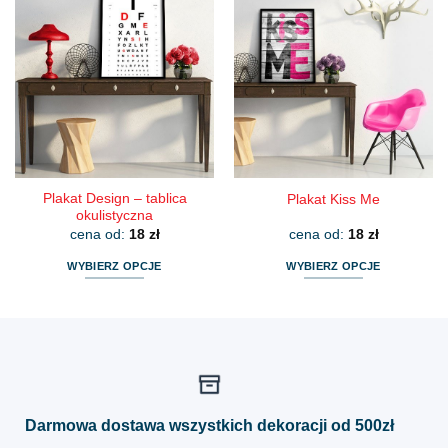
wiele
wiele
wariantów.
wariantów.
Opcje
Opcje
można
można
wybrać
wybrać
na
na
stronie
stronie
produktu
produktu
Plakat Design – tablica
Plakat Kiss Me
okulistyczna
cena od:
18
zł
cena od:
18
zł
WYBIERZ OPCJE
WYBIERZ OPCJE
Ten
Ten
produkt
produkt
ma
ma
wiele
wiele
wariantów.
wariantów.
Opcje
Opcje
można
można
Darmowa dostawa wszystkich dekoracji od 500zł
wybrać
wybrać