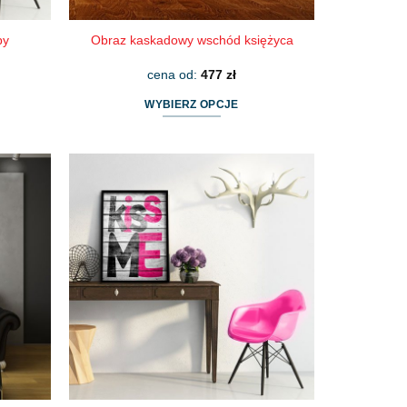
py
Obraz kaskadowy wschód księżyca
cena od:
477
zł
WYBIERZ OPCJE
Ten
produkt
ma
wiele
wariantów.
Opcje
można
wybrać
na
stronie
produktu