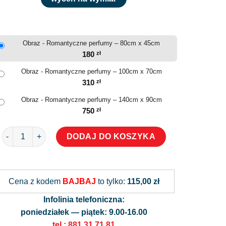
Obraz - Romantyczne perfumy – 80cm x 45cm
180
zł
Obraz - Romantyczne perfumy – 100cm x 70cm
310
zł
Obraz - Romantyczne perfumy – 140cm x 90cm
750
zł
ilość Obraz - Romantyczne perfumy
DODAJ DO KOSZYKA
Alternative:
Cena z kodem
BAJBAJ
to tylko:
115,00 zł
Infolinia telefoniczna:
poniedziałek — piątek: 9.00-16.00
tel.: 881 31 71 81