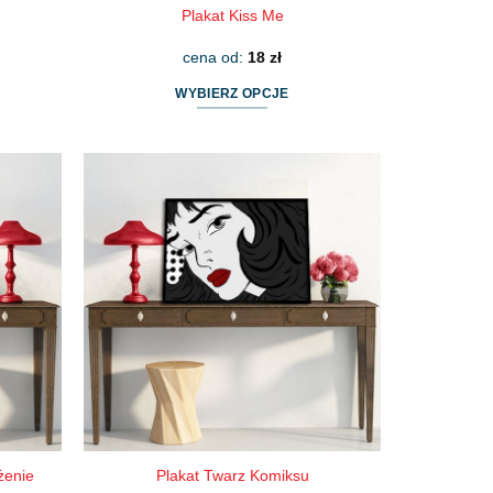
Plakat Kiss Me
cena od:
18
zł
WYBIERZ OPCJE
Ten
produkt
ma
wiele
wariantów.
Opcje
można
wybrać
na
stronie
produktu
żenie
Plakat Twarz Komiksu