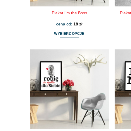
Plaka
Plakat I’m the Boss
cena od:
18
zł
WYBIERZ OPCJE
Ten
produkt
ma
wiele
wariantów.
Opcje
można
wybrać
na
stronie
produktu