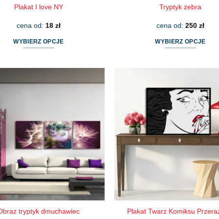
Plakat I love NY
Tryptyk zebra
cena od:
18
zł
cena od:
250
zł
WYBIERZ OPCJE
WYBIERZ OPCJE
Ten
Ten
produkt
produkt
ma
ma
wiele
wiele
wariantów.
wariantów.
Opcje
Opcje
można
można
wybrać
wybrać
na
na
stronie
stronie
produktu
produktu
Obraz tryptyk dmuchawiec
Plakat Twarz Komiksu Przera