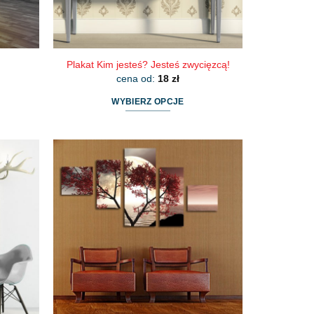
Plakat Kim jesteś? Jesteś zwycięzcą!
cena od:
18
zł
WYBIERZ OPCJE
Ten
produkt
ma
wiele
wariantów.
Opcje
można
wybrać
na
stronie
produktu