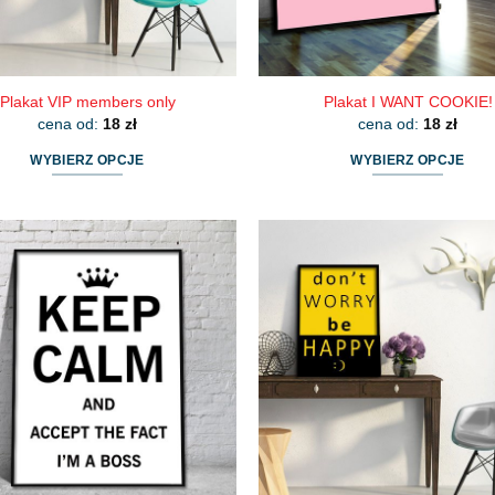
Plakat VIP members only
Plakat I WANT COOKIE!
cena od:
18
zł
cena od:
18
zł
WYBIERZ OPCJE
WYBIERZ OPCJE
Ten
Ten
produkt
produkt
ma
ma
wiele
wiele
wariantów.
wariantów.
Opcje
Opcje
można
można
wybrać
wybrać
na
na
stronie
stronie
produktu
produktu