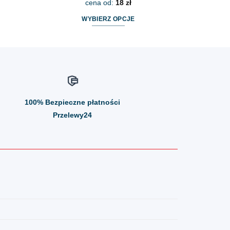
cena od:
18
zł
WYBIERZ OPCJE
Ten
produkt
ma
wiele
wariantów.
Opcje
100%
Bezpieczne płatności
można
wybrać
Przelewy24
na
stronie
produktu