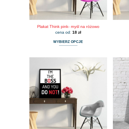
Plakat Think pink- myśl na różowo
cena od:
18
zł
WYBIERZ OPCJE
Ten
produkt
ma
wiele
wariantów.
Opcje
można
wybrać
na
stronie
produktu