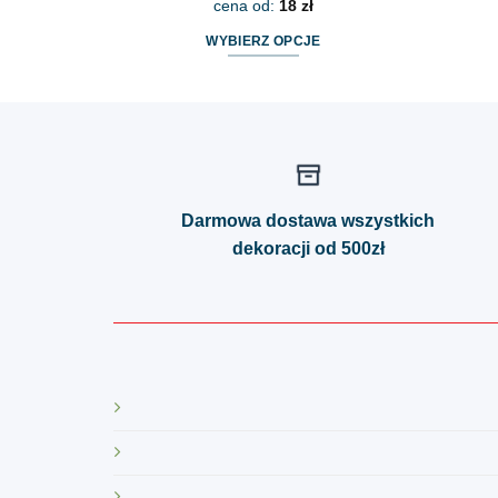
cena od:
18
zł
WYBIERZ OPCJE
Ten
produkt
ma
wiele
wariantów.
Opcje
Darmowa dostawa wszystkich
można
dekoracji od 500zł
wybrać
na
stronie
produktu