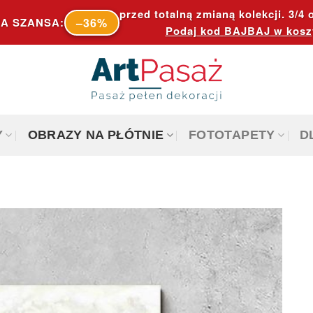
przed totalną zmianą kolekcji. 3/4 o
–36%
A SZANSA:
Podaj kod
BAJBAJ
w kosz
Y
OBRAZY NA PŁÓTNIE
FOTOTAPETY
D