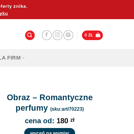
ferty znika.
yku
0
ZŁ
LA FIRM
Obraz – Romantyczne
perfumy
(sku:art/70223)
cena od:
180
zł
wyceń na wymiar