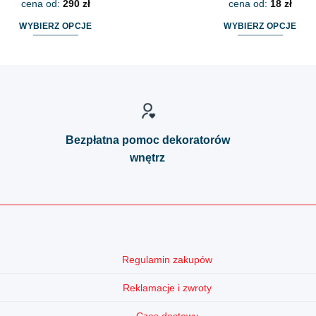
cena od:
290
zł
cena od:
18
zł
WYBIERZ OPCJE
WYBIERZ OPCJE
Ten
Ten
produkt
produkt
ma
ma
wiele
wiele
wariantów.
wariantów.
Opcje
Opcje
Bezpłatna pomoc dekoratorów
można
można
wnętrz
wybrać
wybrać
na
na
stronie
stronie
produktu
produktu
Regulamin zakupów
Reklamacje i zwroty