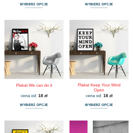
WYBIERZ OPCJE
WYBIERZ OPCJE
Ten
Ten
produkt
produkt
ma
ma
wiele
wiele
wariantów.
wariantów.
Opcje
Opcje
można
można
wybrać
wybrać
na
na
stronie
stronie
produktu
produktu
Plakat Keep Your Mind
Plakat We can do it
Open
cena od:
18
zł
cena od:
18
zł
WYBIERZ OPCJE
WYBIERZ OPCJE
Ten
Ten
produkt
produkt
ma
ma
wiele
wiele