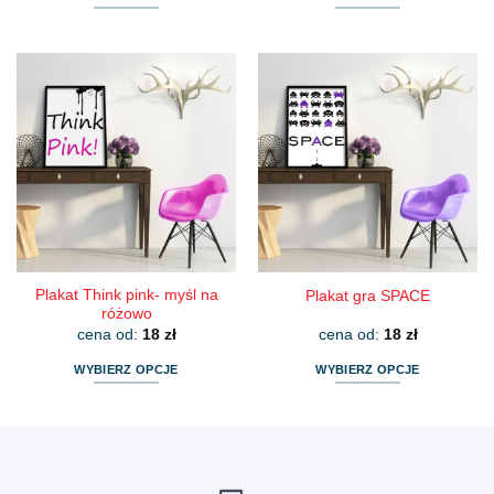
Ten
Ten
produkt
produkt
ma
ma
wiele
wiele
wariantów.
wariantów.
Opcje
Opcje
można
można
wybrać
wybrać
na
na
stronie
stronie
produktu
produktu
Plakat Think pink- myśl na
Plakat gra SPACE
różowo
cena od:
18
zł
cena od:
18
zł
WYBIERZ OPCJE
WYBIERZ OPCJE
Ten
Ten
produkt
produkt
ma
ma
wiele
wiele
wariantów.
wariantów.