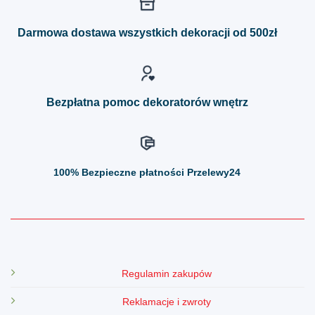
Opcje
Opcje
można
można
Darmowa dostawa wszystkich dekoracji od 500zł
wybrać
wybrać
na
na
stronie
stronie
produktu
produktu
Bezpłatna pomoc dekoratorów wnętrz
100%
Bezpieczne płatności Przelewy24
Regulamin zakupów
Reklamacje i zwroty