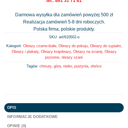
tel.: 881 31 71 81
Darmowa wysyłka dla zamówień powyżej 500 zł
Realizacja zamówień 5-8 dni roboczych.
Polska firma, polskie produkty.
SKU: art/
610502-o
Kategorii:
Obrazy czarno-białe
,
Obrazy do pokoju
,
Obrazy do sypialni
,
Obrazy i plakaty
,
Obrazy krajobrazy
,
Obrazy na ścianę
,
Obrazy
poziome
,
obrazy szare
Tagów:
chmury
,
góra
,
niebo
,
pustynia
,
słońce
OPIS
INFORMACJE DODATKOWE
OPINIE (0)