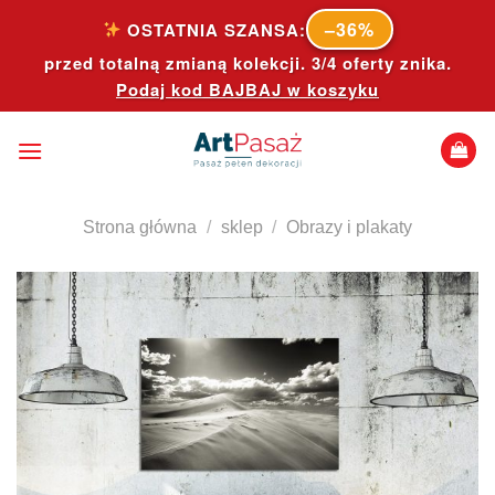
Skip
–36%
OSTATNIA SZANSA:
to
przed totalną zmianą kolekcji. 3/4 oferty znika.
content
Podaj kod
BAJBAJ
w koszyku
Strona główna
/
sklep
/
Obrazy i plakaty