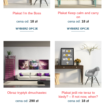
produktu
produktu
Plakat Keep calm and carry
Plakat I’m the Boss
on
cena od:
18
zł
cena od:
18
zł
WYBIERZ OPCJE
WYBIERZ OPCJE
Ten
Ten
produkt
produkt
ma
ma
wiele
wiele
wariantów.
wariantów.
Opcje
Opcje
można
można
wybrać
wybrać
na
na
stronie
stronie
produktu
produktu
Plakat jeśli nie teraz to
Obraz tryptyk dmuchawiec
kiedy? – If not now, when?
cena od:
290
zł
cena od:
18
zł