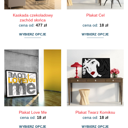
produktu
produktu
Kaskada czekoladowy
Plakat Cel
zachód słońca
cena od:
477
zł
cena od:
18
zł
WYBIERZ OPCJE
WYBIERZ OPCJE
Ten
Ten
produkt
produkt
ma
ma
wiele
wiele
wariantów.
wariantów.
Opcje
Opcje
można
można
wybrać
wybrać
na
na
stronie
stronie
produktu
produktu
Plakat Love Me
Plakat Twarz Komiksu
cena od:
18
zł
cena od:
18
zł
WYBIERZ OPCJE
WYBIERZ OPCJE