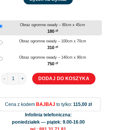
Obraz ogromne owady – 80cm x 45cm
180
zł
Obraz ogromne owady – 100cm x 70cm
310
zł
Obraz ogromne owady – 140cm x 90cm
750
zł
ilość Obraz ogromne owady
DODAJ DO KOSZYKA
Alternative:
Cena z kodem
BAJBAJ
to tylko:
115,00 zł
Infolinia telefoniczna:
poniedziałek — piątek: 9.00-16.00
tel.: 881 31 71 81