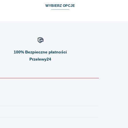
WYBIERZ OPCJE
Ten
produkt
ma
wiele
wariantów.
Opcje
100%
Bezpieczne płatności
można
wybrać
Przelewy24
na
stronie
produktu