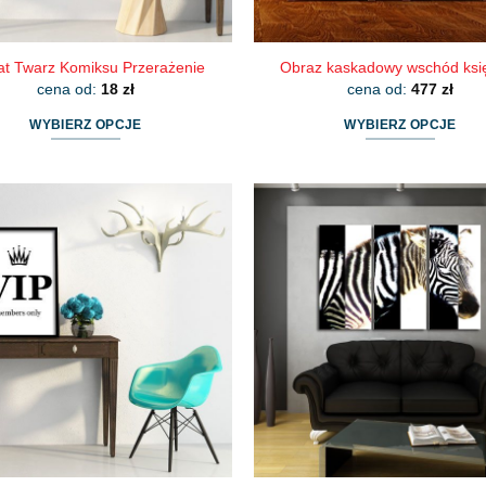
at Twarz Komiksu Przerażenie
Obraz kaskadowy wschód ksi
cena od:
18
zł
cena od:
477
zł
WYBIERZ OPCJE
WYBIERZ OPCJE
Ten
Ten
produkt
produkt
ma
ma
wiele
wiele
wariantów.
wariantów.
Opcje
Opcje
można
można
wybrać
wybrać
na
na
stronie
stronie
produktu
produktu