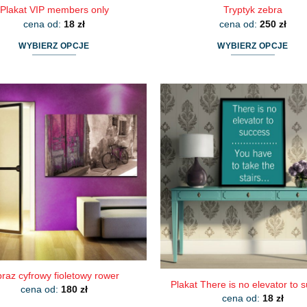
Plakat VIP members only
Tryptyk zebra
cena od:
18
zł
cena od:
250
zł
WYBIERZ OPCJE
WYBIERZ OPCJE
Ten
Ten
produkt
produkt
ma
ma
wiele
wiele
wariantów.
wariantów.
Opcje
Opcje
można
można
wybrać
wybrać
na
na
stronie
stronie
produktu
produktu
raz cyfrowy fioletowy rower
Plakat There is no elevator to 
cena od:
180
zł
cena od:
18
zł