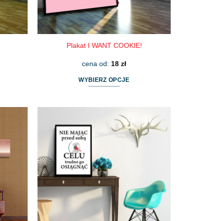
Plakat I WANT COOKIE!
cena od:
18
zł
WYBIERZ OPCJE
Ten
produkt
ma
wiele
wariantów.
Opcje
można
wybrać
na
stronie
produktu