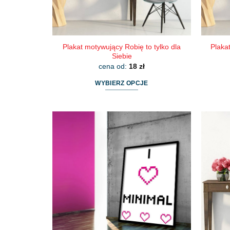
Plakat motywujący Robię to tylko dla
Plakat
Siebie
cena od:
18
zł
WYBIERZ OPCJE
Ten
produkt
ma
wiele
wariantów.
Opcje
można
wybrać
na
stronie
produktu