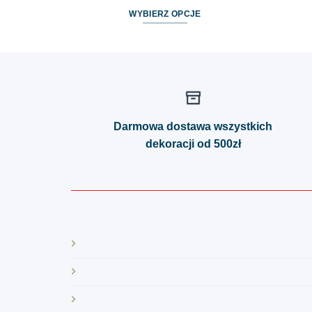
WYBIERZ OPCJE
Ten
produkt
ma
wiele
wariantów.
Opcje
Darmowa dostawa wszystkich
można
dekoracji od 500zł
wybrać
na
stronie
produktu