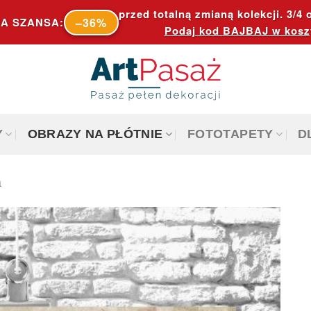
przed totalną zmianą kolekcji. 3/4 o
–36%
A SZANSA:
Podaj kod
BAJBAJ
w kosz
Y
OBRAZY NA PŁÓTNIE
FOTOTAPETY
D
a