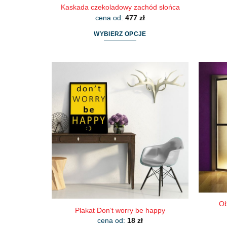
Kaskada czekoladowy zachód słońca
cena od:
477
zł
WYBIERZ OPCJE
Ten
produkt
ma
wiele
wariantów.
Opcje
można
wybrać
na
stronie
produktu
Ob
Plakat Don’t worry be happy
cena od:
18
zł