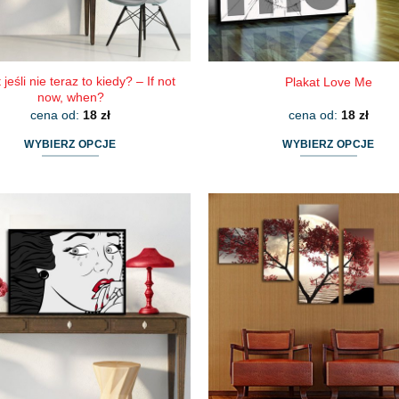
 jeśli nie teraz to kiedy? – If not
Plakat Love Me
now, when?
cena od:
18
zł
cena od:
18
zł
WYBIERZ OPCJE
WYBIERZ OPCJE
Ten
Ten
produkt
produkt
ma
ma
wiele
wiele
wariantów.
wariantów.
Opcje
Opcje
można
można
wybrać
wybrać
na
na
stronie
stronie
produktu
produktu