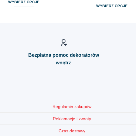
WYBIERZ OPCJE
WYBIERZ OPCJE
Ten
Ten
produkt
produkt
ma
ma
wiele
wiele
wariantów.
wariantów.
Opcje
Opcje
można
Bezpłatna pomoc dekoratorów
można
wybrać
wnętrz
wybrać
na
na
stronie
stronie
produktu
produktu
Regulamin zakupów
Reklamacje i zwroty
Czas dostawy