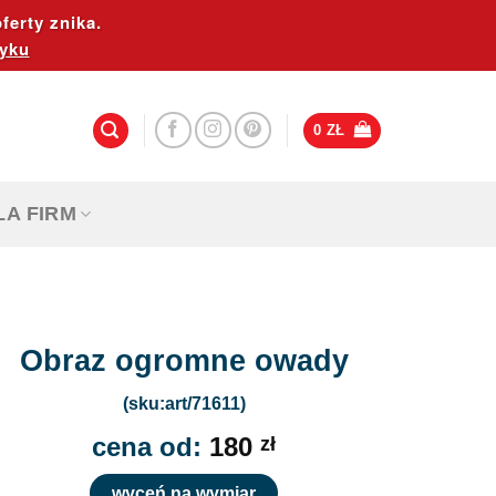
ferty znika.
yku
0
ZŁ
LA FIRM
Obraz ogromne owady
(sku:art/71611)
cena od:
180
zł
wyceń na wymiar