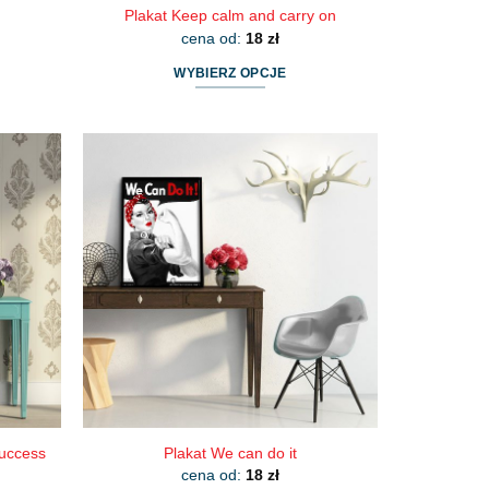
Plakat Keep calm and carry on
cena od:
18
zł
WYBIERZ OPCJE
Ten
produkt
ma
wiele
wariantów.
Opcje
można
wybrać
na
stronie
produktu
success
Plakat We can do it
cena od:
18
zł