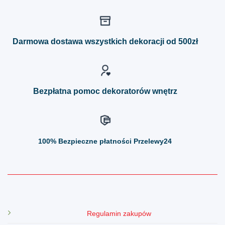
wiele
wiele
wariantów.
wariantów.
Opcje
Opcje
można
można
Darmowa dostawa wszystkich dekoracji od 500zł
wybrać
wybrać
na
na
stronie
stronie
produktu
produktu
Bezpłatna pomoc dekoratorów wnętrz
100%
Bezpieczne płatności Przelewy24
Regulamin zakupów