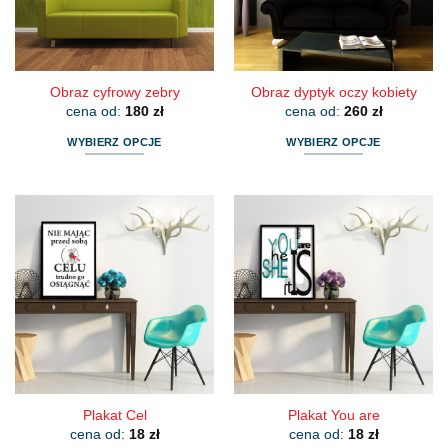
na
na
stronie
stronie
produktu
produktu
Obraz cyfrowy zebry
Obraz dyptyk oczy kobiety
cena od:
180
zł
cena od:
260
zł
WYBIERZ OPCJE
WYBIERZ OPCJE
Ten
Ten
produkt
produkt
ma
ma
wiele
wiele
wariantów.
wariantów.
Opcje
Opcje
można
można
wybrać
wybrać
na
na
stronie
stronie
produktu
produktu
Plakat Cel
Plakat You are
cena od:
18
zł
cena od:
18
zł