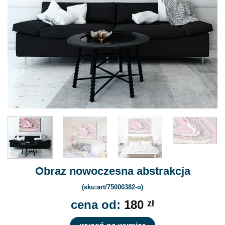
Obraz nowoczesna abstrakcja
(sku:art/75000382-o)
cena od:
180
zł