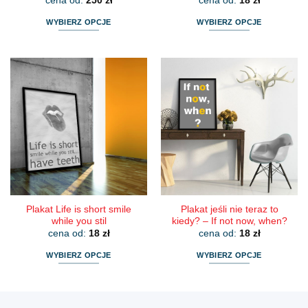
cena od:
250
zł
cena od:
18
zł
WYBIERZ OPCJE
WYBIERZ OPCJE
Ten
Ten
produkt
produkt
ma
ma
wiele
wiele
wariantów.
wariantów.
Opcje
Opcje
można
można
wybrać
wybrać
na
na
stronie
stronie
produktu
produktu
Plakat Life is short smile
Plakat jeśli nie teraz to
while you stil
kiedy? – If not now, when?
cena od:
18
zł
cena od:
18
zł
WYBIERZ OPCJE
WYBIERZ OPCJE
Ten
Ten
produkt
produkt
ma
ma