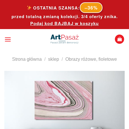
Skip
–36%
OSTATNIA SZANSA:
to
przed totalną zmianą kolekcji. 3/4 oferty znika.
content
Podaj kod
BAJBAJ
w koszyku
Strona główna
/
sklep
/
Obrazy różowe, fioletowe