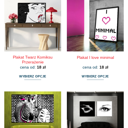
Plakat Twarz Komiksu
Plakat I love minimal
Przerażenie
cena od:
18
zł
cena od:
18
zł
WYBIERZ OPCJE
WYBIERZ OPCJE
Ten
Ten
produkt
produkt
ma
ma
wiele
wiele
wariantów.
wariantów.
Opcje
Opcje
można
można
wybrać
wybrać