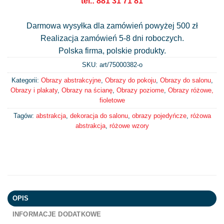
tel.: 881 31 71 81
Darmowa wysyłka dla zamówień powyżej 500 zł
Realizacja zamówień 5-8 dni roboczych.
Polska firma, polskie produkty.
SKU: art/
75000382-o
Kategorii:
Obrazy abstrakcyjne
,
Obrazy do pokoju
,
Obrazy do salonu
,
Obrazy i plakaty
,
Obrazy na ścianę
,
Obrazy poziome
,
Obrazy różowe,
fioletowe
Tagów:
abstrakcja
,
dekoracja do salonu
,
obrazy pojedyńcze
,
różowa
abstrakcja
,
różowe wzory
OPIS
INFORMACJE DODATKOWE