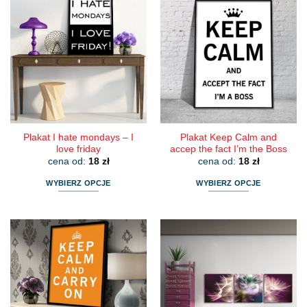
Plakat I hate mondays – I
Plakat Keep Calm and
love friday
accep the fact I’m the Boss
cena od:
18
zł
cena od:
18
zł
WYBIERZ OPCJE
WYBIERZ OPCJE
Ten
Ten
produkt
produkt
ma
ma
wiele
wiele
wariantów.
wariantów.
Opcje
Opcje
można
można
wybrać
wybrać