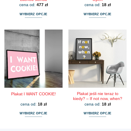
cena od:
477
zł
cena od:
18
zł
WYBIERZ OPCJE
WYBIERZ OPCJE
Ten
Ten
produkt
produkt
ma
ma
wiele
wiele
wariantów.
wariantów.
Opcje
Opcje
można
można
wybrać
wybrać
na
na
stronie
stronie
produktu
produktu
Plakat jeśli nie teraz to
Plakat I WANT COOKIE!
kiedy? – If not now, when?
cena od:
18
zł
cena od:
18
zł
WYBIERZ OPCJE
WYBIERZ OPCJE
Ten
Ten
produkt
produkt