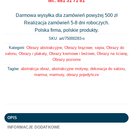
tel.: 881 31 71 81
Darmowa wysyłka dla zamówień powyżej 500 zł
Realizacja zamówień 5-8 dni roboczych.
Polska firma, polskie produkty.
SKU: art/
75000283-o
Kategorii:
Obrazy abstrakcyjne
,
Obrazy brązowe, sepia
,
Obrazy do
salonu
,
Obrazy i plakaty
,
Obrazy kremowe i beżowe
,
Obrazy na ścianę
,
Obrazy poziome
Tagów:
abstrakcja obraz
,
abstrakcyjne motywy
,
dekoracja do salonu
,
marmur
,
marmury
,
obrazy pojedyńcze
OPIS
INFORMACJE DODATKOWE