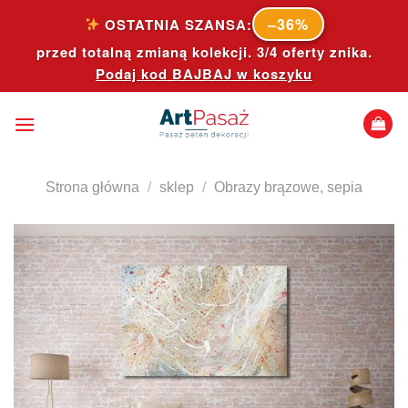
Skip
–36%
OSTATNIA SZANSA:
to
przed totalną zmianą kolekcji. 3/4 oferty znika.
content
Podaj kod
BAJBAJ
w koszyku
Strona główna
/
sklep
/
Obrazy brązowe, sepia