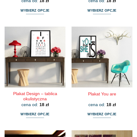
cena od:
18
zł
cena od:
18
zł
WYBIERZ OPCJE
WYBIERZ OPCJE
Ten
Ten
produkt
produkt
ma
ma
wiele
wiele
wariantów.
wariantów.
Opcje
Opcje
można
można
wybrać
wybrać
na
na
stronie
stronie
produktu
produktu
Plakat Design – tablica
Plakat You are
okulistyczna
cena od:
18
zł
cena od:
18
zł
WYBIERZ OPCJE
WYBIERZ OPCJE
Ten
Ten
produkt
produkt
ma
ma