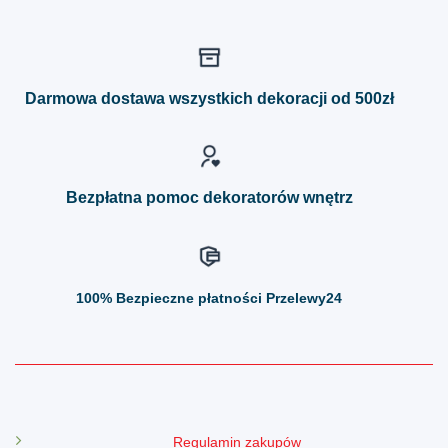
ma
ma
wiele
wiele
wariantów.
wariantów.
Opcje
Opcje
można
można
Darmowa dostawa wszystkich dekoracji od 500zł
wybrać
wybrać
na
na
stronie
stronie
produktu
produktu
Bezpłatna pomoc dekoratorów wnętrz
100%
Bezpieczne płatności Przelewy24
Regulamin zakupów