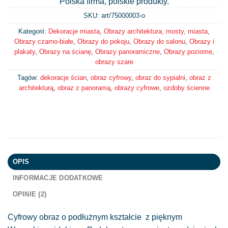
Polska firma, polskie produkty.
SKU: art/
75000003-o
Kategorii:
Dekoracje miasta
,
Obrazy architektura, mosty, miasta
,
Obrazy czarno-białe
,
Obrazy do pokoju
,
Obrazy do salonu
,
Obrazy i
plakaty
,
Obrazy na ścianę
,
Obrazy panoramiczne
,
Obrazy poziome
,
obrazy szare
Tagów:
dekoracje ścian
,
obraz cyfrowy
,
obraz do sypialni
,
obraz z
architekturą
,
obraz z panoramą
,
obrazy cyfrowe
,
ozdoby ścienne
OPIS
INFORMACJE DODATKOWE
OPINIE (2)
Cyfrowy obraz o podłużnym kształcie z pięknym