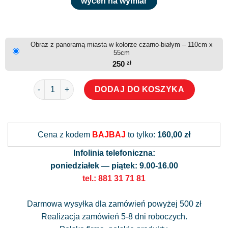
wyceń na wymiar
Obraz z panoramą miasta w kolorze czarno-białym – 110cm x
55cm
250
zł
ilość Obraz z panoramą miasta w kolorze czarno-białym
DODAJ DO KOSZYKA
Alternative:
Cena z kodem
BAJBAJ
to tylko:
160,00 zł
Infolinia telefoniczna:
poniedziałek — piątek: 9.00-16.00
tel.: 881 31 71 81
Darmowa wysyłka dla zamówień powyżej 500 zł
Realizacja zamówień 5-8 dni roboczych.