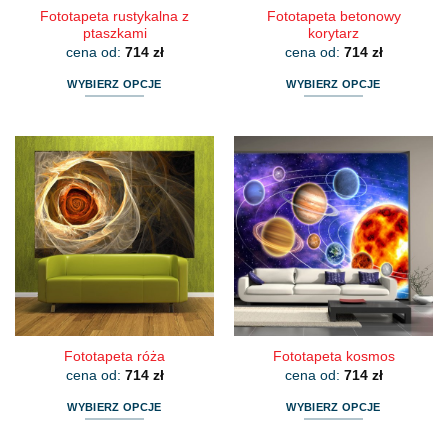
Fototapeta rustykalna z
Fototapeta betonowy
ptaszkami
korytarz
cena od:
714
zł
cena od:
714
zł
WYBIERZ OPCJE
WYBIERZ OPCJE
Ten
Ten
produkt
produkt
ma
ma
wiele
wiele
wariantów.
wariantów.
Opcje
Opcje
można
można
wybrać
wybrać
na
na
stronie
stronie
produktu
produktu
Fototapeta róża
Fototapeta kosmos
cena od:
714
zł
cena od:
714
zł
WYBIERZ OPCJE
WYBIERZ OPCJE
Ten
Ten