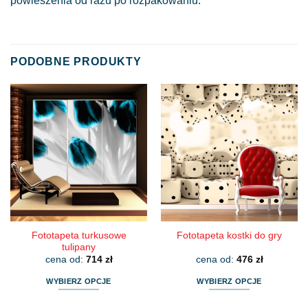
powieszenia od razu po rozpakowaniu.
PODOBNE PRODUKTY
Fototapeta turkusowe
Fototapeta kostki do gry
tulipany
cena od:
714
zł
cena od:
476
zł
WYBIERZ OPCJE
WYBIERZ OPCJE
Ten
Ten