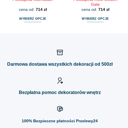
Gate
cena od:
714
zł
cena od:
714
zł
WYBIERZ OPCJE
WYBIERZ OPCJE
Ten
Ten
produkt
produkt
ma
ma
wiele
wiele
wariantów.
wariantów.
Opcje
Opcje
można
można
Darmowa dostawa wszystkich dekoracji od 500zł
wybrać
wybrać
na
na
stronie
stronie
produktu
produktu
Bezpłatna pomoc dekoratorów wnętrz
100%
Bezpieczne płatności Przelewy24