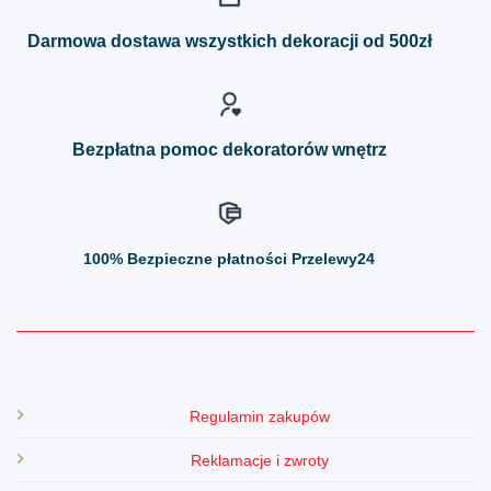
Opcje
Opcje
można
można
Darmowa dostawa wszystkich dekoracji od 500zł
wybrać
wybrać
na
na
stronie
stronie
produktu
produktu
Bezpłatna pomoc dekoratorów wnętrz
100%
Bezpieczne płatności Przelewy24
Regulamin zakupów
Reklamacje i zwroty