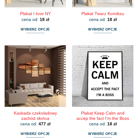
produktu
produktu
Plakat I love NY
Plakat Twarz Komiksu
cena od:
18
zł
cena od:
18
zł
WYBIERZ OPCJE
WYBIERZ OPCJE
Ten
Ten
produkt
produkt
ma
ma
wiele
wiele
wariantów.
wariantów.
Opcje
Opcje
można
można
wybrać
wybrać
na
na
stronie
stronie
produktu
produktu
Kaskada czekoladowy
Plakat Keep Calm and
zachód słońca
accep the fact I’m the Boss
cena od:
477
zł
cena od:
18
zł
WYBIERZ OPCJE
WYBIERZ OPCJE