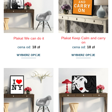
Opcje
Opcje
można
można
wybrać
wybrać
na
na
stronie
stronie
produktu
produktu
Plakat Keep Calm and carry
Plakat We can do it
on
cena od:
18
zł
cena od:
18
zł
WYBIERZ OPCJE
WYBIERZ OPCJE
Ten
Ten
produkt
produkt
ma
ma
wiele
wiele
wariantów.
wariantów.
Opcje
Opcje
można
można
wybrać
wybrać
na
na
stronie
stronie