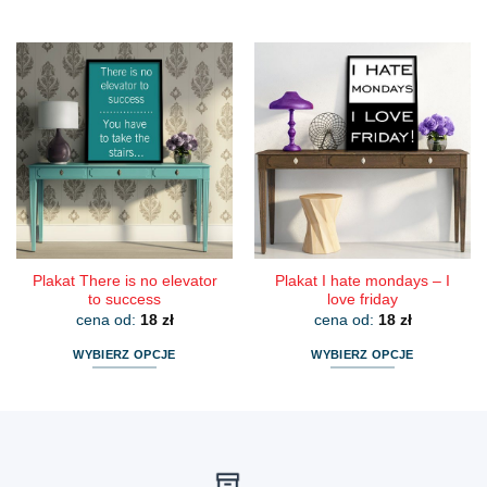
Ten
Ten
produkt
produkt
ma
ma
wiele
wiele
wariantów.
wariantów.
Opcje
Opcje
można
można
wybrać
wybrać
na
na
stronie
stronie
produktu
produktu
Plakat There is no elevator
Plakat I hate mondays – I
to success
love friday
cena od:
18
zł
cena od:
18
zł
WYBIERZ OPCJE
WYBIERZ OPCJE
Ten
Ten
produkt
produkt
ma
ma
wiele
wiele
wariantów.
wariantów.