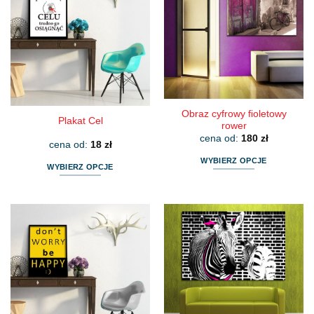
Obraz cyfrowy fioletowy
Plakat Cel
rower
cena od:
180
zł
cena od:
18
zł
WYBIERZ OPCJE
WYBIERZ OPCJE
Ten
Ten
produkt
produkt
ma
ma
wiele
wiele
wariantów.
wariantów.
Opcje
Opcje
można
można
wybrać
wybrać
na
na
stronie