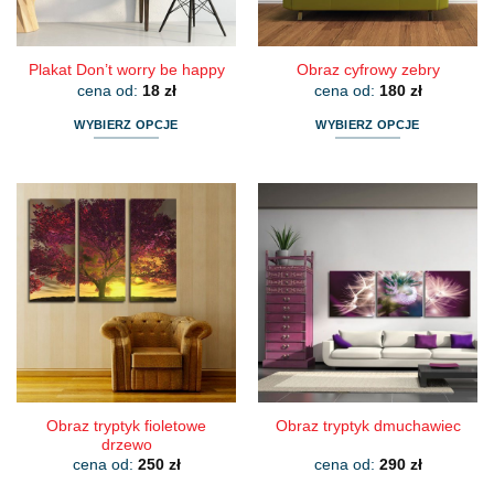
stronie
produktu
produktu
Plakat Don’t worry be happy
Obraz cyfrowy zebry
cena od:
18
zł
cena od:
180
zł
WYBIERZ OPCJE
WYBIERZ OPCJE
Ten
Ten
produkt
produkt
ma
ma
wiele
wiele
wariantów.
wariantów.
Opcje
Opcje
można
można
wybrać
wybrać
na
na
stronie
stronie
produktu
produktu
Obraz tryptyk fioletowe
Obraz tryptyk dmuchawiec
drzewo
cena od:
250
zł
cena od:
290
zł